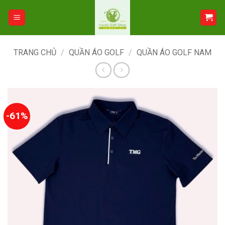
Bỏ
qua
nội
dung
TRANG CHỦ
/
QUẦN ÁO GOLF
/
QUẦN ÁO GOLF NAM
-61%