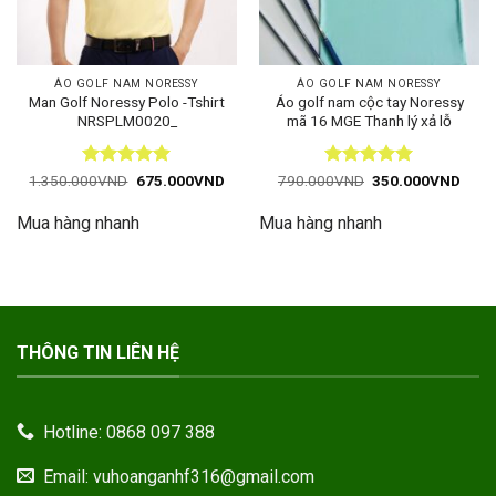
ÁO GOLF NAM NORESSY
ÁO GOLF NAM NORESSY
Man Golf Noressy Polo -Tshirt
Áo golf nam cộc tay Noressy
NRSPLM0020_
mã 16 MGE Thanh lý xả lỗ
Được xếp
Giá
Giá
Được xếp
Giá
Giá
1.350.000
VND
675.000
VND
790.000
VND
350.000
VND
gốc
hiện
gốc
hiện
hạng
5
5
hạng
5
5
là:
tại
là:
tại
sao
sao
Mua hàng nhanh
Mua hàng nhanh
1.350.000VND.
là:
790.000VND.
là:
675.000VND.
350.
THÔNG TIN LIÊN HỆ
Hotline: 0868 097 388
Email: vuhoanganhf316@gmail.com