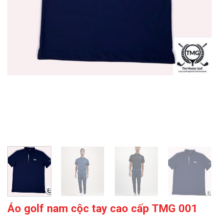
Áo golf nam cộc tay cao cấp TMG 001