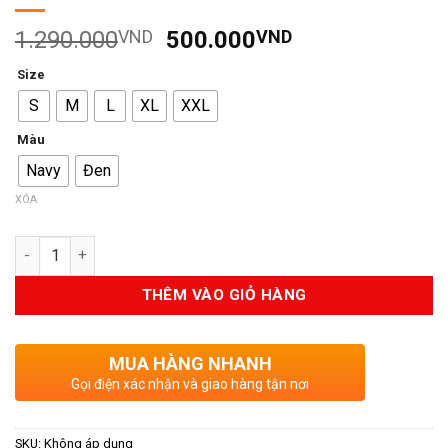
Giá
Giá
1.290.000
VND
500.000
VND
gốc
hiện
Size
là:
tại
S
M
L
XL
XXL
1.290.000VND.
là:
500.000VND.
Màu
Navy
Đen
XÓA
Số lượng
THÊM VÀO GIỎ HÀNG
MUA HÀNG NHANH
Gọi điện xác nhận và giao hàng tận nơi
SKU:
Không áp dụng