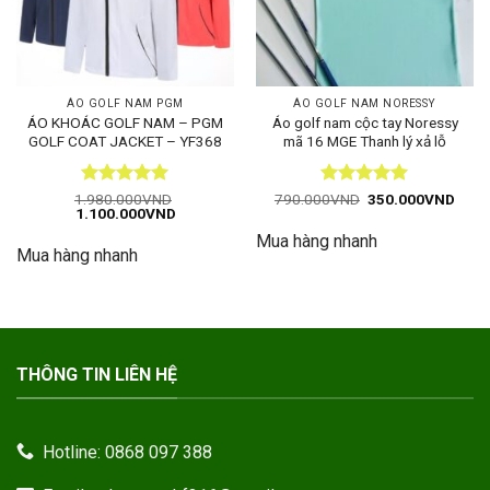
ÁO GOLF NAM PGM
ÁO GOLF NAM NORESSY
ÁO KHOÁC GOLF NAM – PGM
Áo golf nam cộc tay Noressy
GOLF COAT JACKET – YF368
mã 16 MGE Thanh lý xả lỗ
Được xếp
Được xếp
Giá
Giá
1.980.000
VND
790.000
VND
350.000
VND
Giá
Giá
gốc
hiện
1.100.000
VND
hạng
5
5
hạng
5
5
gốc
hiện
là:
tại
sao
sao
Mua hàng nhanh
là:
tại
790.000VND.
là:
Mua hàng nhanh
1.980.000VND.
là:
350.
1.100.000VND.
THÔNG TIN LIÊN HỆ
Hotline: 0868 097 388