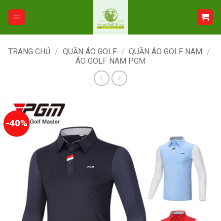
Bỏ
qua
nội
dung
TRANG CHỦ
/
QUẦN ÁO GOLF
/
QUẦN ÁO GOLF NAM
/
ÁO GOLF NAM PGM
-40%