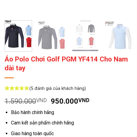
Áo Polo Chơi Golf PGM YF414 Cho Nam
dài tay
(
5
đánh giá của khách hàng)
5
5
trên 5
Giá
Giá
1.590.000
VND
950.000
VND
dựa trên
đánh giá
gốc
hiện
Bảo hành chính hãng
là:
tại
1.590.000VND.
là:
Cam kết sản phẩm chính hãng
950.000VND.
Giao hàng toàn quốc