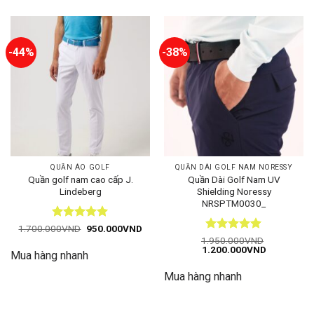
-44%
-38%
QUẦN ÁO GOLF
QUẦN DÀI GOLF NAM NORESSY
Quần golf nam cao cấp J.
Quần Dài Golf Nam UV
Lindeberg
Shielding Noressy
NRSPTM0030_
Được xếp
Giá
Giá
1.700.000
VND
950.000
VND
gốc
hiện
hạng
5
5
Được xếp
1.950.000
VND
là:
tại
Giá
Giá
1.200.000
VND
sao
hạng
5
5
Mua hàng nhanh
1.700.000VND.
là:
gốc
hiện
sao
950.000VND.
là:
tại
Mua hàng nhanh
1.950.000VND.
là:
1.200.000