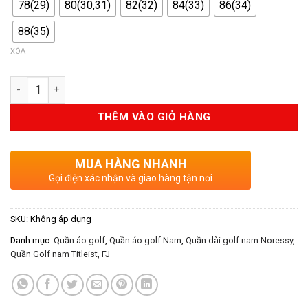
78(29)
80(30,31)
82(32)
84(33)
86(34)
88(35)
XÓA
Số lượng
THÊM VÀO GIỎ HÀNG
MUA HÀNG NHANH
Gọi điện xác nhận và giao hàng tận nơi
SKU:
Không áp dụng
Danh mục:
Quần áo golf
,
Quần áo golf Nam
,
Quần dài golf nam Noressy
,
Quần Golf nam Titleist, FJ