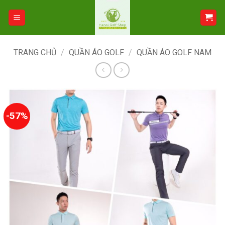
Bỏ
qua
nội
dung
TRANG CHỦ
/
QUẦN ÁO GOLF
/
QUẦN ÁO GOLF NAM
-57%