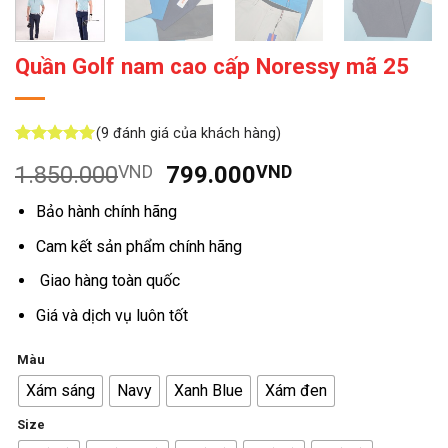
Quần Golf nam cao cấp Noressy mã 25
(
9
đánh giá của khách hàng)
5
9
trên 5
Giá
Giá
1.850.000
VND
799.000
VND
dựa trên
đánh giá
gốc
hiện
Bảo hành chính hãng
là:
tại
1.850.000VND.
là:
Cam kết sản phẩm chính hãng
799.000VND.
Giao hàng toàn quốc
Giá và dịch vụ luôn tốt
Màu
Xám sáng
Navy
Xanh Blue
Xám đen
Size