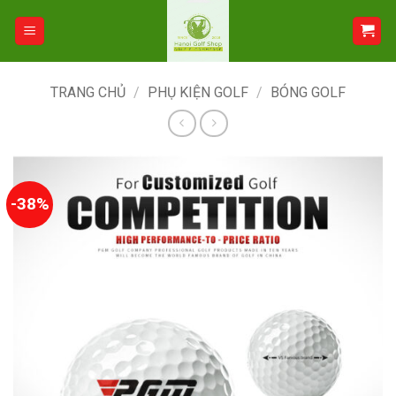
Bỏ
qua
nội
dung
TRANG CHỦ
/
PHỤ KIỆN GOLF
/
BÓNG GOLF
-38%