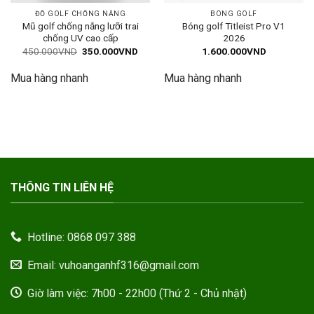
ĐỒ GOLF CHỐNG NẮNG
BÓNG GOLF
Mũ golf chống nắng lưỡi trai
Bóng golf Titleist Pro V1
chống UV cao cấp
2026
Giá
Giá
450.000
VND
350.000
VND
1.600.000
VND
gốc
hiện
là:
tại
Mua hàng nhanh
Mua hàng nhanh
450.000VND.
là:
350.000VND.
THÔNG TIN LIÊN HỆ
Hotline: 0868 097 388
Email: vuhoanganhf316@gmail.com
Giờ làm việc: 7h00 - 22h00 (Thứ 2 - Chủ nhật)