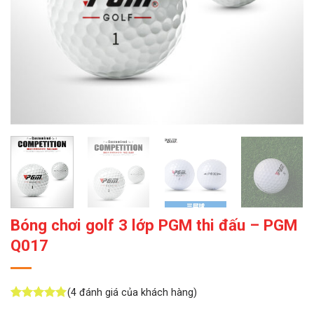
Bóng chơi golf 3 lớp PGM thi đấu – PGM
Q017
(
4
đánh giá của khách hàng)
5
4
trên 5