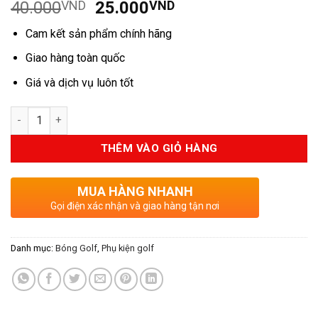
Giá
Giá
40.000
VND
25.000
VND
dựa trên
đánh giá
gốc
hiện
Cam kết sản phẩm chính hãng
là:
tại
40.000VND.
là:
Giao hàng toàn quốc
25.000VND.
Giá và dịch vụ luôn tốt
Số lượng
THÊM VÀO GIỎ HÀNG
MUA HÀNG NHANH
Gọi điện xác nhận và giao hàng tận nơi
Danh mục:
Bóng Golf
,
Phụ kiện golf