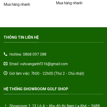
là:
tại
sao
Mua hàng nhanh
1.992.000VND.
là:
Mua hàng nhanh
450.000VND.
là:
1.600.000
350.000VND.
THÔNG TIN LIÊN HỆ
Hotline: 0868 097 388
Email: vuhoanganhf316@gmail.com
Giờ làm việc: 7h00 - 22h00 (Thứ 2 - Chủ nhật)
HỆ THỐNG SHOWROOM GOLF SHOP
Showroom 1: 13 Lô 4 – Khu đô thị Nam La Khê – 368B