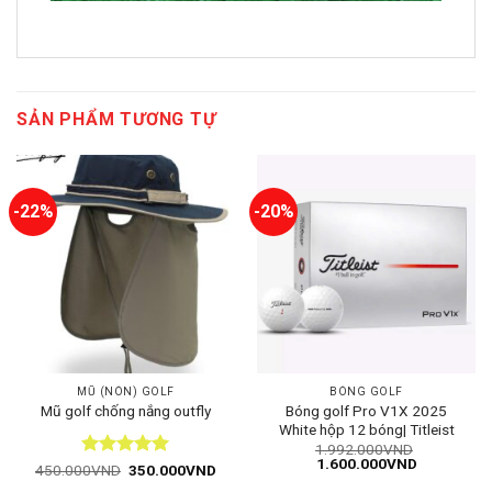
SẢN PHẨM TƯƠNG TỰ
-22%
-20%
MŨ (NÓN) GOLF
BÓNG GOLF
Bóng golf Pro V1X 2025
Mũ golf chống nắng outfly
White hộp 12 bóng| Titleist
1.992.000
VND
Giá
Giá
1.600.000
VND
Được xếp
Giá
Giá
450.000
VND
350.000
VND
gốc
hiện
gốc
hiện
hạng
5
5
là:
tại