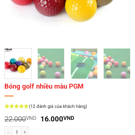
Bóng golf nhiều màu PGM
(
12
đánh giá của khách hàng)
5
12
trên 5
Giá
Giá
22.000
VND
16.000
VND
dựa trên
đánh giá
gốc
hiện
Số lượng
là:
tại