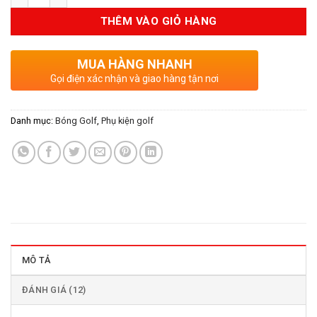
22.000VND.
là:
THÊM VÀO GIỎ HÀNG
16.000VND.
MUA HÀNG NHANH
Gọi điện xác nhận và giao hàng tận nơi
Danh mục:
Bóng Golf
,
Phụ kiện golf
MÔ TẢ
ĐÁNH GIÁ (12)