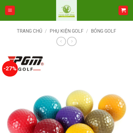
Bỏ
qua
nội
dung
TRANG CHỦ
/
PHỤ KIỆN GOLF
/
BÓNG GOLF
-27%