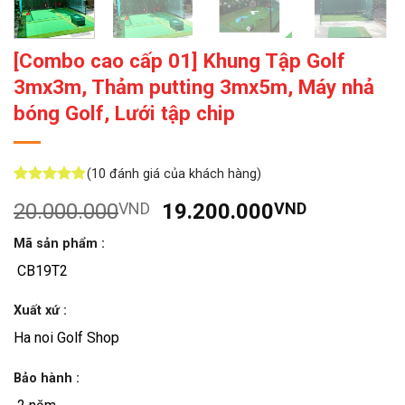
[Combo cao cấp 01] Khung Tập Golf
3mx3m, Thảm putting 3mx5m, Máy nhả
bóng Golf, Lưới tập chip
(
10
đánh giá của khách hàng)
5
10
trên 5
Giá
Giá
20.000.000
VND
19.200.000
VND
dựa trên
đánh giá
gốc
hiện
Mã sản phẩm :
là:
tại
CB19T2
20.000.000VND.
là:
19.200.0
Xuất xứ :
Ha noi Golf Shop
Bảo hành :