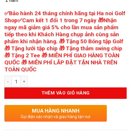
2 năm
✅Bảo hành 24 tháng chính hãng tại Ha noi Golf
Shop✅Cam kết 1 đổi 1 trong 7 ngày 🎁Nhận
ngay mã giảm giá 5% cho lần mua sản phẩm
tiếp theo khi Khách Hàng chụp ảnh cùng sản
phẩm khi nhận hàng. 🎁 Tặng 50 Bóng tập Golf
🎁 Tặng lưới tập chip 🎁 Tặng thảm swing chip
🎁 Tặng 2 Tee 🎁 MIỄN PHÍ GIAO HÀNG TOÀN
QUỐC 🎁 MIỄN PHÍ LẮP ĐẶT TẬN NHÀ TRÊN
TOÀN QUỐC
Số lượng
THÊM VÀO GIỎ HÀNG
MUA HÀNG NHANH
Gọi điện xác nhận và giao hàng tận nơi