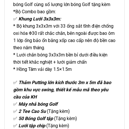
bóng Golf cùng số lượng lớn bóng Golf tặng kèm
*Bộ Combo bao gồm:
✅
Khung Lưới 3x3x3m:
* Bộ khung 3x3x3m với 33 ống sắt tĩnh điện chống
oxi hóa Φ30 rất chắc chắn, bên ngoài được bao ôm
1 lớp ống bảo ổn bằng xốp cao cấp nên độ bền cao
theo năm tháng.
* Lưới chắn bóng 3x3x3m bền bỉ dưới điều kiện
thời tiết khắc nghiệt + lưới giảm chấn
* Hồng Tâm vải dày 1.5×1.5m
✅
Thảm Putting lớn kích thước 3m x 5m đã bao
gồm khu vực swing, thiết kế mẫu mã theo yêu
cầu của KH
✅
Máy nhả bóng Golf
✅
2 Tee Cao Su
(Tặng kèm)
✅
50 Bóng Golf tập
(Tặng kèm)
✅
Lưới tập chip
(Tặng kèm)