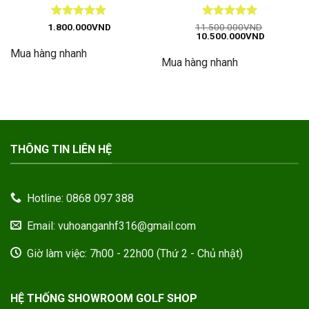
Được xếp
Được xếp
1.800.000
VND
11.500.000
VND
Giá
Giá
10.500.000
VND
hạng
5
5
hạng
5
5
gốc
hiện
sao
sao
Mua hàng nhanh
là:
tại
Mua hàng nhanh
11.500.000VND.
là:
10.500.00
THÔNG TIN LIÊN HỆ
Hotline: 0868 097 388
Email: vuhoanganhf316@gmail.com
Giờ làm việc: 7h00 - 22h00 (Thứ 2 - Chủ nhật)
HỆ THỐNG SHOWROOM GOLF SHOP