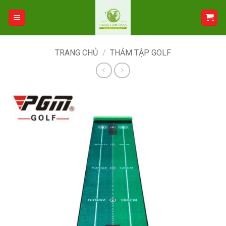
Bỏ
qua
nội
dung
TRANG CHỦ
/
THẢM TẬP GOLF