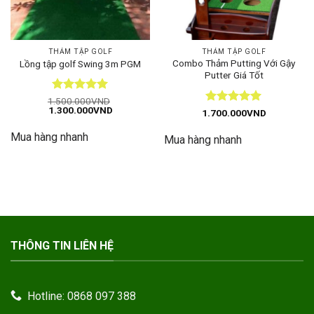
THẢM TẬP GOLF
THẢM TẬP GOLF
Combo Thảm Putting Với Gậy
Lồng tập golf Swing 3m PGM
Putter Giá Tốt
Được xếp
1.500.000
VND
Giá
Giá
1.300.000
VND
hạng
5
5
Được xếp
1.700.000
VND
gốc
hiện
sao
hạng
5
5
là:
tại
sao
Mua hàng nhanh
1.500.000VND.
là:
Mua hàng nhanh
1.300.000VND.
THÔNG TIN LIÊN HỆ
Hotline: 0868 097 388