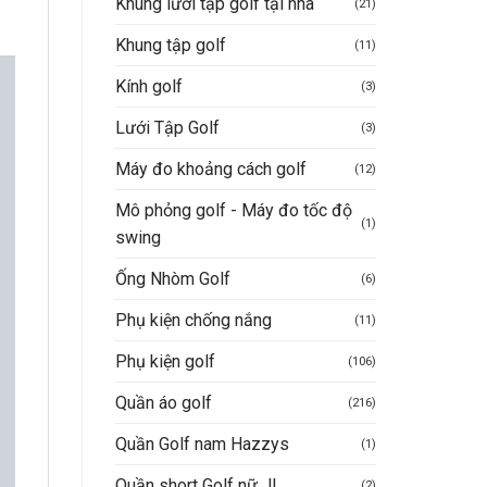
Khung lưới tập golf tại nhà
(21)
Khung tập golf
(11)
Kính golf
(3)
Lưới Tập Golf
(3)
Máy đo khoảng cách golf
(12)
Mô phỏng golf - Máy đo tốc độ
(1)
swing
Ống Nhòm Golf
(6)
Phụ kiện chống nắng
(11)
Phụ kiện golf
(106)
Quần áo golf
(216)
Quần Golf nam Hazzys
(1)
Quần short Golf nữ JL
(2)