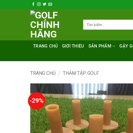
Bỏ
qua
nội
Tìm
dung
kiếm:
TRANG CHỦ
GIỚI THIỆU
SẢN PHẨM
GẬY G
TRANG CHỦ
/
THẢM TẬP GOLF
-29%