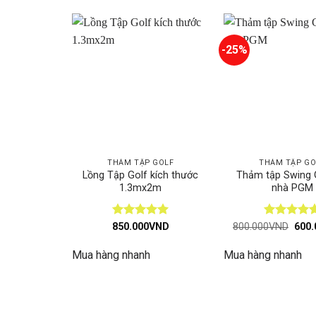
-25%
THẢM TẬP GOLF
THẢM TẬP GO
Lồng Tập Golf kích thước
Thảm tập Swing G
1.3mx2m
nhà PGM
Được xếp
Được xếp
Giá
850.000
VND
800.000
VND
600.
gốc
hạng
5
5
hạng
5
5
là:
sao
sao
Mua hàng nhanh
Mua hàng nhanh
800.