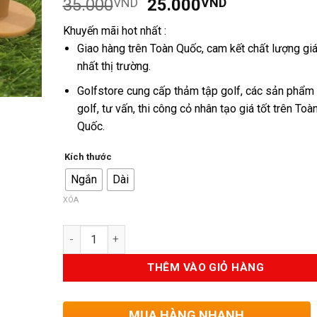
Giá
Giá
35.000
VND
25.000
VND
dựa trên
đánh giá
gốc
hiện
Khuyến mãi hot nhất :
là:
tại
Giao hàng trên Toàn Quốc, cam kết chất lượng giá
35.000VND.
là:
nhất thị trường.
25.000VND
Golfstore cung cấp thảm tập golf, các sản phẩm
golf, tư vấn, thi công cỏ nhân tạo giá tốt trên Toà
Quốc.
Kích thước
Ngắn
Dài
XÓA
Số lượng
THÊM VÀO GIỎ HÀNG
MUA HÀNG NHANH