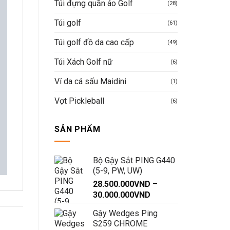
Túi đựng quần áo Golf
(28)
Túi golf
(61)
Túi golf đồ da cao cấp
(49)
Túi Xách Golf nữ
(6)
Ví da cá sấu Maidini
(1)
Vợt Pickleball
(6)
SẢN PHẨM
Bộ Gậy Sắt PING G440
(5-9, PW, UW)
28.500.000
VND
–
Khoảng
30.000.000
VND
giá:
Gậy Wedges Ping
từ
S259 CHROME
28.500.000VND