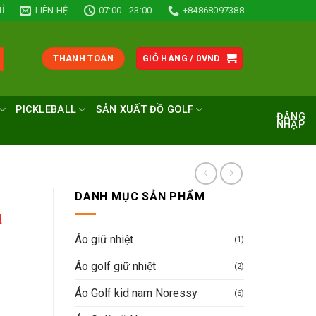
Ỉ
LIÊN HỆ
07:00 - 23:00
+84868097388
THANH TOÁN
GIỎ HÀNG /
0
VND
PICKLEBALL
SẢN XUẤT ĐỒ GOLF
ĐĂNG
NHẬP
DANH MỤC SẢN PHẨM
a
Áo giữ nhiệt
(1)
Áo golf giữ nhiệt
(2)
Áo Golf kid nam Noressy
(6)