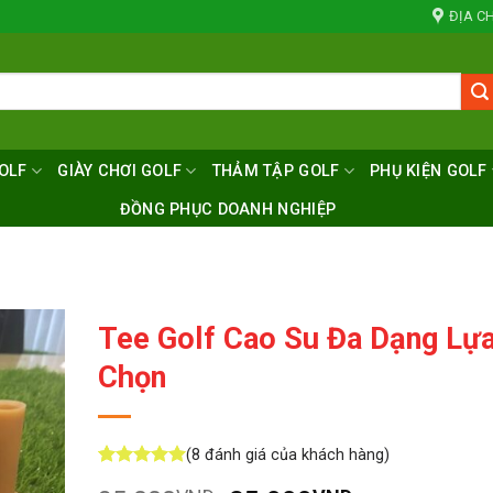
ĐỊA CH
OLF
GIÀY CHƠI GOLF
THẢM TẬP GOLF
PHỤ KIỆN GOLF
ĐỒNG PHỤC DOANH NGHIỆP
Tee Golf Cao Su Đa Dạng Lự
Chọn
(
8
đánh giá của khách hàng)
5
8
trên 5