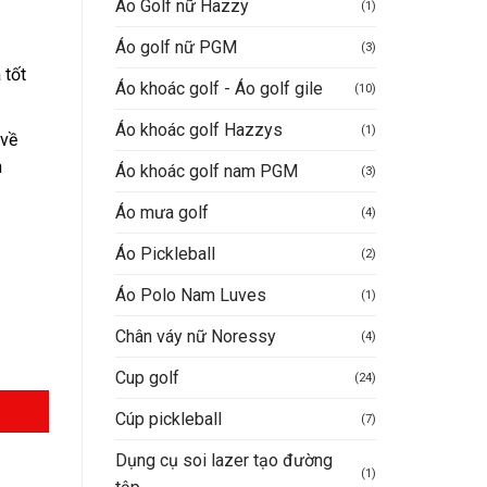
Áo Golf nữ Hazzy
(1)
Áo golf nữ PGM
(3)
 tốt
Áo khoác golf - Áo golf gile
(10)
.
Áo khoác golf Hazzys
(1)
 về
n
Áo khoác golf nam PGM
(3)
Áo mưa golf
(4)
Áo Pickleball
(2)
Áo Polo Nam Luves
(1)
Chân váy nữ Noressy
(4)
Cup golf
(24)
Cúp pickleball
(7)
Dụng cụ soi lazer tạo đường
(1)