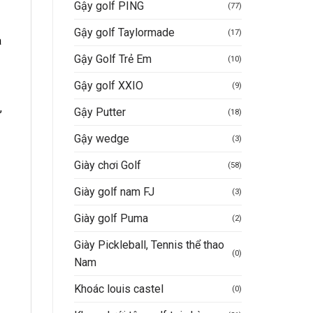
Gậy golf PING
(77)
Gậy golf Taylormade
(17)
a
Gậy Golf Trẻ Em
(10)
Gậy golf XXIO
(9)
,
Gậy Putter
(18)
Gậy wedge
(3)
Giày chơi Golf
(58)
Giày golf nam FJ
(3)
Giày golf Puma
(2)
Giày Pickleball, Tennis thể thao
(0)
Nam
Khoác louis castel
(0)