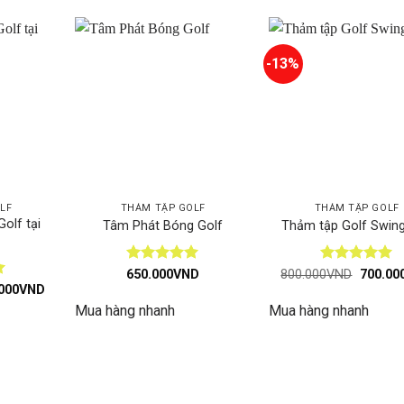
-13%
LF
THẢM TẬP GOLF
THẢM TẬP GOLF
olf tại
Tâm Phát Bóng Golf
Thảm tập Golf Swing
Được xếp
Được xếp
Giá
650.000
VND
800.000
VND
700.00
gốc
hạng
5
5
hạng
5
5
Giá
000
VND
là:
hiện
sao
sao
Mua hàng nhanh
Mua hàng nhanh
800.00
tại
000VND.
là:
600.000VND.