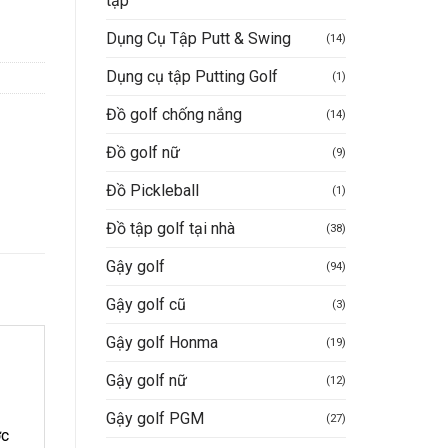
tập
Dụng Cụ Tập Putt & Swing
(14)
Dụng cụ tập Putting Golf
(1)
Đồ golf chống nắng
(14)
Đồ golf nữ
(9)
Đồ Pickleball
(1)
Đồ tập golf tại nhà
(38)
Gậy golf
(94)
Gậy golf cũ
(3)
Gậy golf Honma
(19)
Gậy golf nữ
(12)
Gậy golf PGM
(27)
ớc