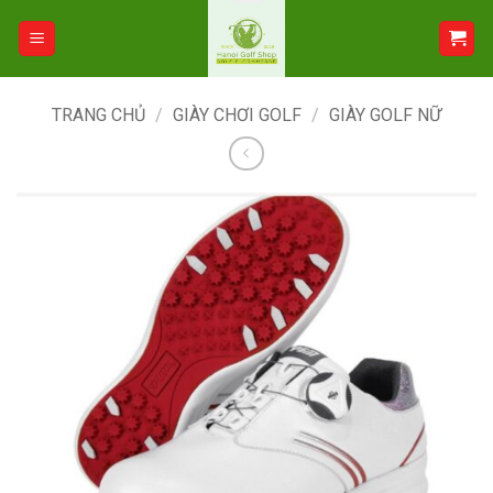
Bỏ
qua
nội
dung
TRANG CHỦ
/
GIÀY CHƠI GOLF
/
GIÀY GOLF NỮ