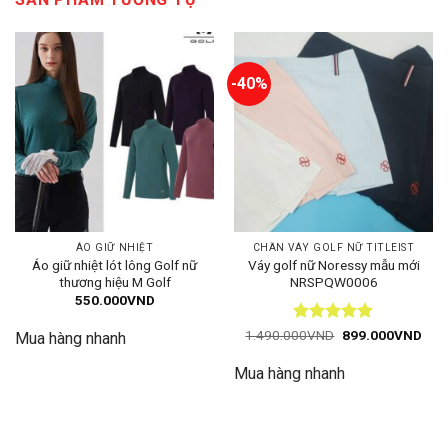
-40%
ÁO GIỮ NHIỆT
CHÂN VÁY GOLF NỮ TITLEIST
Áo giữ nhiệt lót lông Golf nữ
Váy golf nữ Noressy mẫu mới
thương hiệu M Golf
NRSPQW0006
550.000
VND
Được xếp
Giá
Giá
1.490.000
VND
899.000
VND
Mua hàng nhanh
gốc
hiện
hạng
5
5
là:
tại
sao
Mua hàng nhanh
1.490.000VND.
là:
899