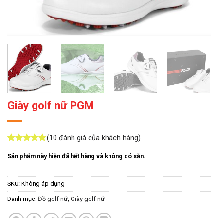
Giày golf nữ PGM
(
10
đánh giá của khách hàng)
5
10
trên 5
Sản phẩm này hiện đã hết hàng và không có sẵn.
dựa trên
đánh giá
SKU:
Không áp dụng
Danh mục:
Đồ golf nữ
,
Giày golf nữ