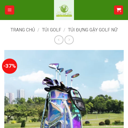
Bỏ
qua
nội
dung
TRANG CHỦ
/
TÚI GOLF
/
TÚI ĐỰNG GẬY GOLF NỮ
-37%