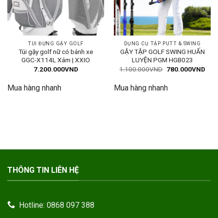
TÚI ĐỰNG GẬY GOLF
DỤNG CỤ TẬP PUTT & SWING
Túi gậy golf nữ có bánh xe
GẬY TẬP GOLF SWING HUẤN
GGC-X114L Xám | XXIO
LUYỆN PGM HGB023
Giá
Giá
7.200.000
VND
1.100.000
VND
780.000
VND
gốc
hiện
là:
tại
Mua hàng nhanh
Mua hàng nhanh
1.100.000VND.
là:
780
THÔNG TIN LIÊN HỆ
Hotline: 0868 097 388