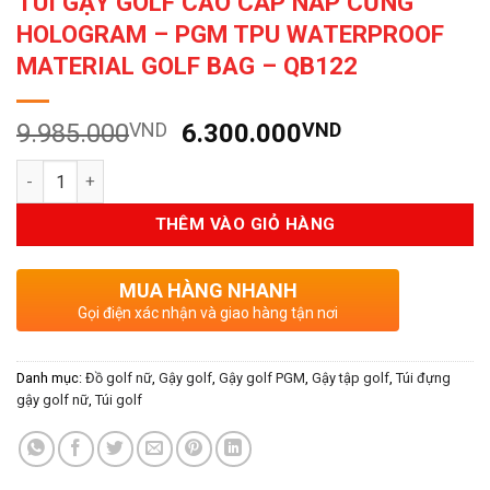
TÚI GẬY GOLF CAO CẤP NẮP CỨNG
HOLOGRAM – PGM TPU WATERPROOF
MATERIAL GOLF BAG – QB122
Giá
Giá
9.985.000
VND
6.300.000
VND
gốc
hiện
Số lượng
là:
tại
9.985.000VND.
là:
THÊM VÀO GIỎ HÀNG
6.300.000V
MUA HÀNG NHANH
Gọi điện xác nhận và giao hàng tận nơi
Danh mục:
Đồ golf nữ
,
Gậy golf
,
Gậy golf PGM
,
Gậy tập golf
,
Túi đựng
gậy golf nữ
,
Túi golf