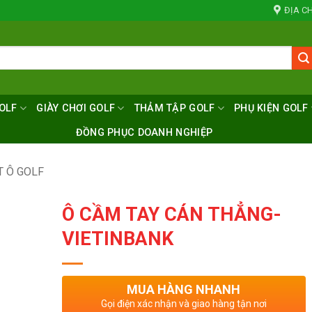
ĐỊA CH
OLF
GIÀY CHƠI GOLF
THẢM TẬP GOLF
PHỤ KIỆN GOLF
ĐỒNG PHỤC DOANH NGHIỆP
T Ô GOLF
Ô CẦM TAY CÁN THẲNG-
VIETINBANK
MUA HÀNG NHANH
Gọi điện xác nhận và giao hàng tận nơi