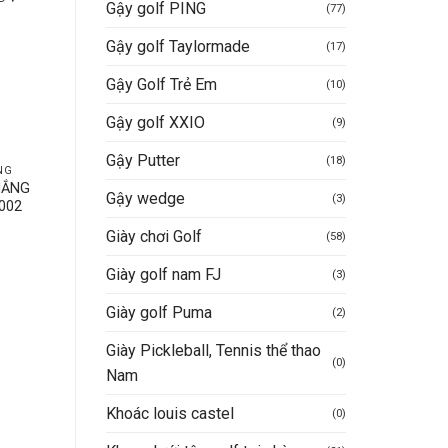
Gậy golf PING
-12%
(77)
Gậy golf Taylormade
(17)
Gậy Golf Trẻ Em
(10)
Gậy golf XXIO
(9)
Gậy Putter
(18)
NG
GĂNG TAY GOLF
Ô (DÙ) CHƠI GOLF
NẮNG
Bao tay golf chống nắng
O-GOLF-CAN-THANG-60
Gậy wedge
(3)
002
Titleist
Mua hàng nhanh
Giày chơi Golf
(58)
Được xếp
Giá
Giá
250.000
VND
220.000
VND
Giày golf nam FJ
gốc
hiện
hạng
5
5
(3)
là:
tại
sao
Mua hàng nhanh
250.000VND.
là:
Giày golf Puma
(2)
220.000VND.
Giày Pickleball, Tennis thể thao
(0)
Nam
Khoác louis castel
(0)