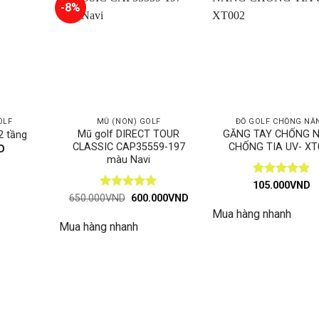
-8%
OLF
MŨ (NÓN) GOLF
ĐỒ GOLF CHỐNG NẮ
Mũ golf DIRECT TOUR
GĂNG TAY CHỐNG 
2 tầng
CLASSIC CAP35559-197
CHỐNG TIA UV- XT
D
màu Navi
Được xếp
105.000
VND
hạng
5
5
Được xếp
Giá
Giá
650.000
VND
600.000
VND
gốc
hiện
sao
hạng
5
5
Mua hàng nhanh
là:
tại
sao
Mua hàng nhanh
650.000VND.
là:
600.000VND.