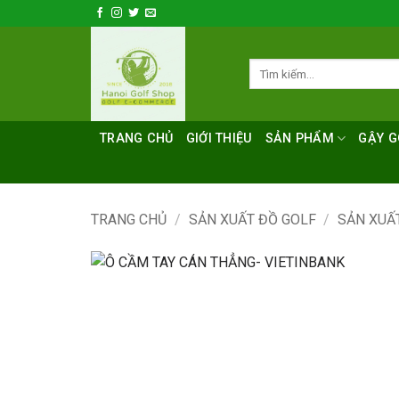
Bỏ
qua
nội
Tìm
dung
kiếm:
TRANG CHỦ
GIỚI THIỆU
SẢN PHẨM
GẬY G
TRANG CHỦ
/
SẢN XUẤT ĐỒ GOLF
/
SẢN XUẤ