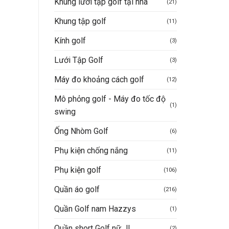
Khung lưới tập golf tại nhà
(21)
Khung tập golf
(11)
Kính golf
(3)
Lưới Tập Golf
(3)
Máy đo khoảng cách golf
(12)
Mô phỏng golf - Máy đo tốc độ
(1)
swing
Ống Nhòm Golf
(6)
Phụ kiện chống nắng
(11)
Phụ kiện golf
(106)
Quần áo golf
(216)
Quần Golf nam Hazzys
(1)
Quần short Golf nữ JL
(2)