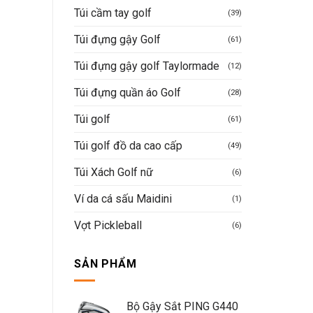
Túi cầm tay golf
(39)
Túi đựng gậy Golf
(61)
Túi đựng gậy golf Taylormade
(12)
Túi đựng quần áo Golf
(28)
Túi golf
(61)
Túi golf đồ da cao cấp
(49)
Túi Xách Golf nữ
(6)
Ví da cá sấu Maidini
(1)
Vợt Pickleball
(6)
SẢN PHẨM
Bộ Gậy Sắt PING G440