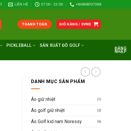
Ỉ
LIÊN HỆ
07:00 - 23:00
+84868097388
THANH TOÁN
GIỎ HÀNG /
0
VND
PICKLEBALL
SẢN XUẤT ĐỒ GOLF
ĐĂNG
NHẬP
DANH MỤC SẢN PHẨM
Áo giữ nhiệt
(1)
Áo golf giữ nhiệt
(2)
Áo Golf kid nam Noressy
(6)