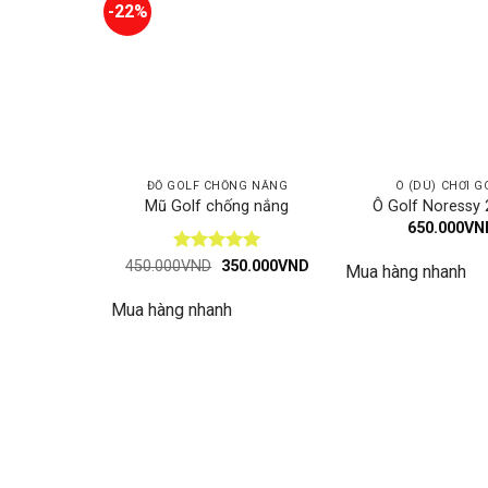
-22%
ĐỒ GOLF CHỐNG NẮNG
Ô (DÙ) CHƠI G
Mũ Golf chống nắng
Ô Golf Noressy 
650.000
VN
Được xếp
Giá
Giá
450.000
VND
350.000
VND
Mua hàng nhanh
gốc
hiện
hạng
5
5
là:
tại
sao
Mua hàng nhanh
450.000VND.
là:
350.000VND.