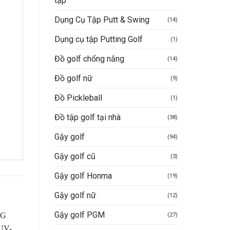
tập
Dụng Cụ Tập Putt & Swing
(14)
Dụng cụ tập Putting Golf
(1)
Đồ golf chống nắng
(14)
Đồ golf nữ
(9)
Đồ Pickleball
(1)
Đồ tập golf tại nhà
(38)
Gậy golf
(94)
Gậy golf cũ
(3)
Gậy golf Honma
(19)
Gậy golf nữ
(12)
Gậy golf PGM
(27)