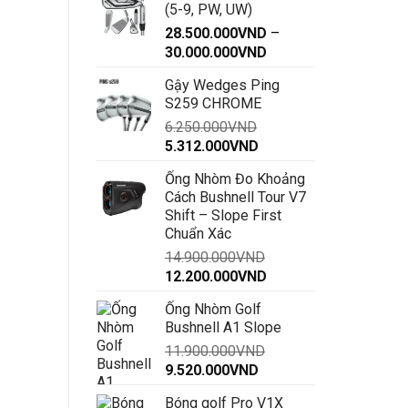
(5-9, PW, UW)
28.500.000
VND
–
Khoảng
30.000.000
VND
giá:
Gậy Wedges Ping
từ
S259 CHROME
28.500.000VND
6.250.000
VND
đến
Giá
Giá
5.312.000
VND
30.000.000VND
gốc
hiện
Ống Nhòm Đo Khoảng
là:
tại
Cách Bushnell Tour V7
6.250.000VND.
là:
Shift – Slope First
5.312.000VND.
Chuẩn Xác
14.900.000
VND
Giá
Giá
12.200.000
VND
gốc
hiện
Ống Nhòm Golf
là:
tại
Bushnell A1 Slope
14.900.000VND.
là:
11.900.000
VND
12.200.000VND.
Giá
Giá
9.520.000
VND
gốc
hiện
Bóng golf Pro V1X
là:
tại