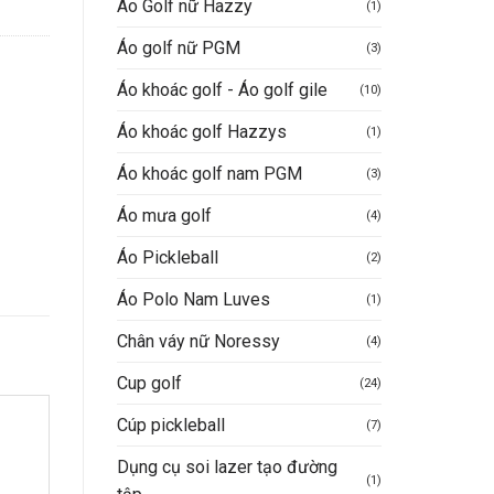
Áo Golf nữ Hazzy
(1)
Áo golf nữ PGM
(3)
Áo khoác golf - Áo golf gile
(10)
Áo khoác golf Hazzys
(1)
Áo khoác golf nam PGM
(3)
Áo mưa golf
(4)
Áo Pickleball
(2)
Áo Polo Nam Luves
(1)
Chân váy nữ Noressy
(4)
Cup golf
(24)
Cúp pickleball
(7)
Dụng cụ soi lazer tạo đường
(1)