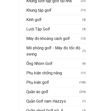
Khung lưới tập golf tại nhà
(21)
Khung tập golf
(11)
Kính golf
(3)
Lưới Tập Golf
(3)
Máy đo khoảng cách golf
(12)
Mô phỏng golf - Máy đo tốc độ
(1)
swing
Ống Nhòm Golf
(6)
Phụ kiện chống nắng
(11)
Phụ kiện golf
(106)
Quần áo golf
(216)
Quần Golf nam Hazzys
(1)
Quần short Golf nữ JL
(2)