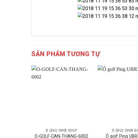
SẢN PHẨM TƯƠNG TỰ
Ô (DÙ) CHƠI GOLF
Ô (DÙ) CHƠI G
O-GOLF-CAN-THANG-6002
Ô golf Ping UB