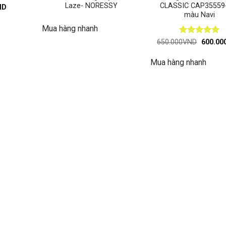
Laze- NORESSY
CLASSIC CAP35559
ND
màu Navi
Mua hàng nhanh
Được xếp
Giá
650.000
VND
600.00
gốc
hạng
5
5
là:
sao
Mua hàng nhanh
650.00