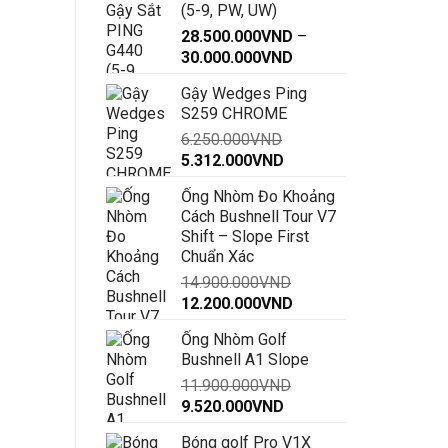
(5-9, PW, UW)
28.500.000
VND
–
Khoảng
30.000.000
VND
giá:
Gậy Wedges Ping
từ
S259 CHROME
28.500.000VND
6.250.000
VND
đến
Giá
Giá
5.312.000
VND
30.000.000VND
gốc
hiện
Ống Nhòm Đo Khoảng
là:
tại
Cách Bushnell Tour V7
6.250.000VND.
là:
Shift – Slope First
5.312.000VND.
Chuẩn Xác
14.900.000
VND
Giá
Giá
12.200.000
VND
gốc
hiện
Ống Nhòm Golf
là:
tại
Bushnell A1 Slope
14.900.000VND.
là:
11.900.000
VND
12.200.000VND.
Giá
Giá
9.520.000
VND
gốc
hiện
Bóng golf Pro V1X
là:
tại