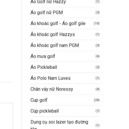
Áo Golf nữ Hazzy
(1)
Áo golf nữ PGM
(3)
Áo khoác golf - Áo golf gile
(10)
Áo khoác golf Hazzys
(1)
Áo khoác golf nam PGM
(3)
Áo mưa golf
(4)
Áo Pickleball
(2)
Áo Polo Nam Luves
(1)
Chân váy nữ Noressy
(4)
Cup golf
(24)
Cúp pickleball
(7)
Dụng cụ soi lazer tạo đường
(1)