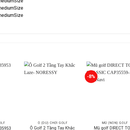
-8%
OLF
Ô (DÙ) CHƠI GOLF
MŨ (NÓN) GOLF
Ô Golf 2 Tầng Tay Khắc
Mũ golf DIRECT T
R35953