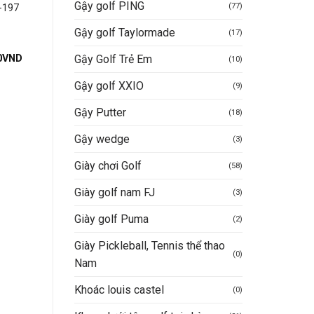
Gậy golf PING
(77)
-197
VINFAST
Gậy golf Taylormade
(17)
Được xếp
Giá
350.000
VND
250.000
V
Mua hàng nhanh
gốc
hạng
5
5
là:
sao
Giá
Gậy Golf Trẻ Em
0
VND
(10)
Mua hàng nhanh
350.000VN
hiện
tại
Gậy golf XXIO
(9)
0VND.
là:
600.000VND.
Gậy Putter
(18)
Gậy wedge
(3)
Giày chơi Golf
(58)
Giày golf nam FJ
(3)
Giày golf Puma
(2)
Giày Pickleball, Tennis thể thao
(0)
Nam
Khoác louis castel
(0)