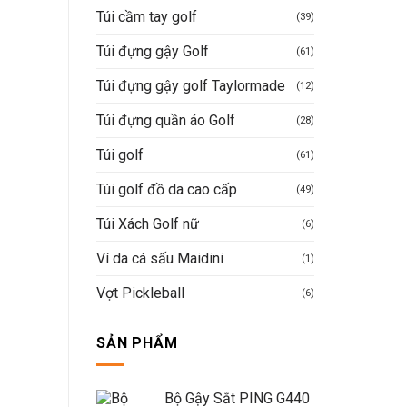
Túi cầm tay golf
(39)
Túi đựng gậy Golf
(61)
Túi đựng gậy golf Taylormade
(12)
Túi đựng quần áo Golf
(28)
Túi golf
(61)
Túi golf đồ da cao cấp
(49)
Túi Xách Golf nữ
(6)
Ví da cá sấu Maidini
(1)
Vợt Pickleball
(6)
SẢN PHẨM
Bộ Gậy Sắt PING G440