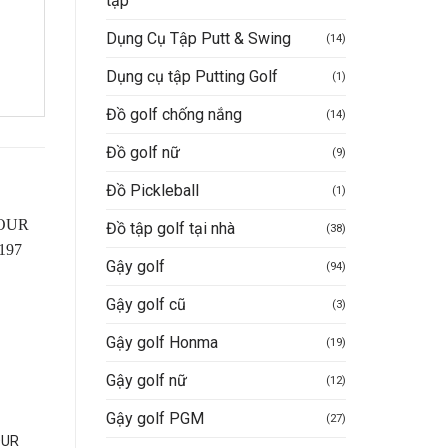
tập
Dụng Cụ Tập Putt & Swing
(14)
Dụng cụ tập Putting Golf
(1)
Đồ golf chống nắng
(14)
Đồ golf nữ
(9)
Đồ Pickleball
(1)
Đồ tập golf tại nhà
(38)
-29%
Gậy golf
(94)
Gậy golf cũ
(3)
Gậy golf Honma
(19)
Gậy golf nữ
(12)
Gậy golf PGM
(27)
Ô (DÙ) CHƠI GOLF
MŨ (NÓN) GOLF
OUR
Ô Golf 2 Tầng Vải-
Mũ chơi golf Noressy