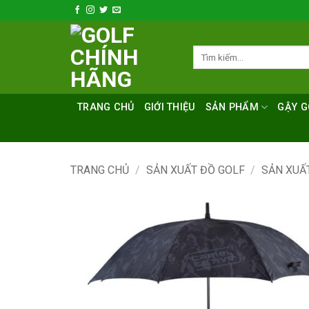
Bỏ
qua
nội
Tìm
dung
kiếm:
TRANG CHỦ
GIỚI THIỆU
SẢN PHẨM
GẬY G
TRANG CHỦ
/
SẢN XUẤT ĐỒ GOLF
/
SẢN XUẤ