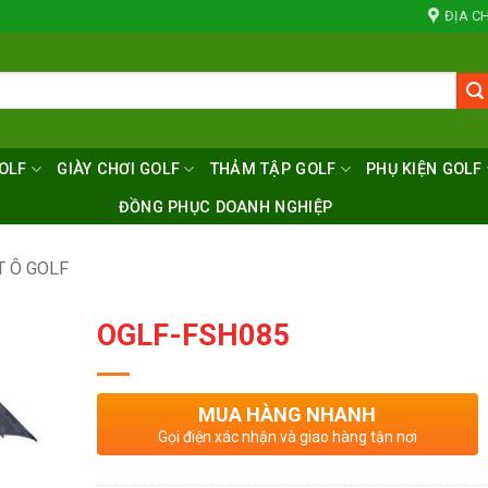
ĐỊA CH
OLF
GIÀY CHƠI GOLF
THẢM TẬP GOLF
PHỤ KIỆN GOLF
ĐỒNG PHỤC DOANH NGHIỆP
T Ô GOLF
OGLF-FSH085
MUA HÀNG NHANH
Gọi điện xác nhận và giao hàng tận nơi