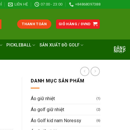
Ỉ
LIÊN HỆ
07:00 - 23:00
+84868097388
THANH TOÁN
GIỎ HÀNG /
0
VND
PICKLEBALL
SẢN XUẤT ĐỒ GOLF
ĐĂNG
NHẬP
DANH MỤC SẢN PHẨM
Áo giữ nhiệt
(1)
Áo golf giữ nhiệt
(2)
Áo Golf kid nam Noressy
(6)