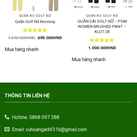
QUẦN ÁO GOLF NỮ
QUẦN ÁO GOLF NỮ
QUẦN DÀI GOLF NỮ – PGM
Quần Golf Nữ Noressy
WOMEN BRUSHED PANT –
KUZ128
Được xếp
Giá
Giá
1.390.000
VND
695.000
VND
gốc
hiện
hạng
5
5
là:
tại
sao
Được xếp
1.000.000
VND
Mua hàng nhanh
1.390.000VND.
là:
hạng
5
5
695.000VND.
sao
Mua hàng nhanh
THÔNG TIN LIÊN HỆ
Hotline: 0868 097 388
Email: vuhoanganhf316@gmail.com