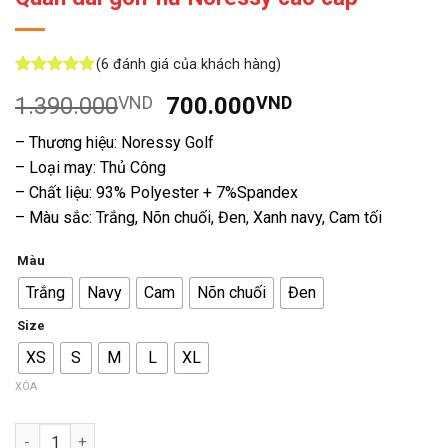
(
6
đánh giá của khách hàng)
5
6
trên 5
Giá
Giá
1.390.000
VND
700.000
VND
dựa trên
đánh giá
gốc
hiện
– Thương hiệu: Noressy Golf
là:
tại
– Loại may: Thủ Công
1.390.000VND.
là:
– Chất liệu: 93% Polyester + 7%Spandex
700.000VND.
– Màu sắc: Trắng, Nõn chuối, Đen, Xanh navy, Cam tối
Màu
Trắng
Navy
Cam
Nõn chuối
Đen
Size
XS
S
M
L
XL
XÓA
Số lượng