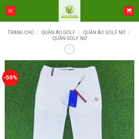
Bỏ
qua
nội
dung
TRANG CHỦ
/
QUẦN ÁO GOLF
/
QUẦN ÁO GOLF NỮ
/
QUẦN GOLF NỮ
-50%