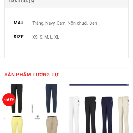
ĐÁNH GIÁ (6)
MÀU
Trắng, Navy, Cam, Nõn chuối, Đen
SIZE
XS, S, M, L, XL
SẢN PHẨM TƯƠNG TỰ
-50%