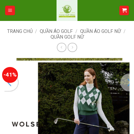
Bỏ
qua
nội
dung
TRANG CHỦ
/
QUẦN ÁO GOLF
/
QUẦN ÁO GOLF NỮ
/
QUẦN GOLF NỮ
-41%