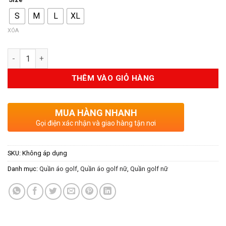
S
M
L
XL
XÓA
Số lượng
THÊM VÀO GIỎ HÀNG
MUA HÀNG NHANH
Gọi điện xác nhận và giao hàng tận nơi
SKU:
Không áp dụng
Danh mục:
Quần áo golf
,
Quần áo golf nữ
,
Quần golf nữ