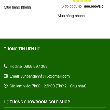
gốc
hiện
là:
tại
Được xếp
Giá
Giá
1.450.000
VND
800.000
VND
Mua hàng nhanh
1.100.000VND.
là:
gốc
hiện
hạng
5
5
500.000VND.
là:
tại
sao
Mua hàng nhanh
1.450.000VND.
là:
800
THÔNG TIN LIÊN HỆ
Hotline: 0868 097 388
Email: vuhoanganhf316@gmail.com
Giờ làm việc: 7h00 - 22h00 (Thứ 2 - Chủ nhật)
HỆ THỐNG SHOWROOM GOLF SHOP