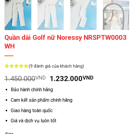
Quần dài Golf nữ Noressy NRSPTW0003
WH
(
9
đánh giá của khách hàng)
5
9
trên 5
Giá
Giá
1.450.000
VND
1.232.000
VND
dựa trên
đánh giá
gốc
hiện
Bảo hành chính hãng
là:
tại
1.450.000VND.
là:
Cam kết sản phẩm chính hãng
1.232.000V
Giao hàng toàn quốc
Giá và dịch vụ luôn tốt
Size