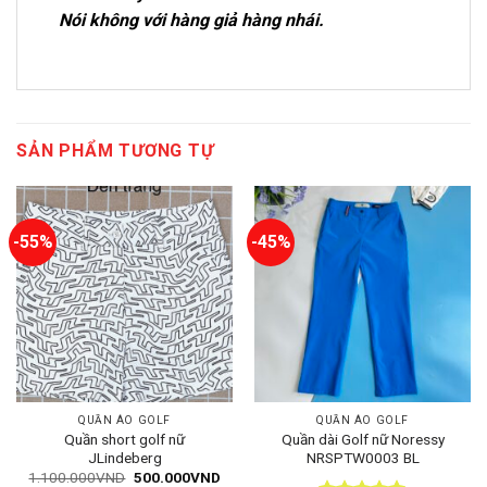
Nói không với hàng giả hàng nhái.
SẢN PHẨM TƯƠNG TỰ
-55%
-45%
QUẦN ÁO GOLF
QUẦN ÁO GOLF
Quần short golf nữ
Quần dài Golf nữ Noressy
JLindeberg
NRSPTW0003 BL
Giá
Giá
1.100.000
VND
500.000
VND