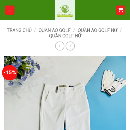
Bỏ
qua
nội
dung
TRANG CHỦ
/
QUẦN ÁO GOLF
/
QUẦN ÁO GOLF NỮ
/
QUẦN GOLF NỮ
-15%