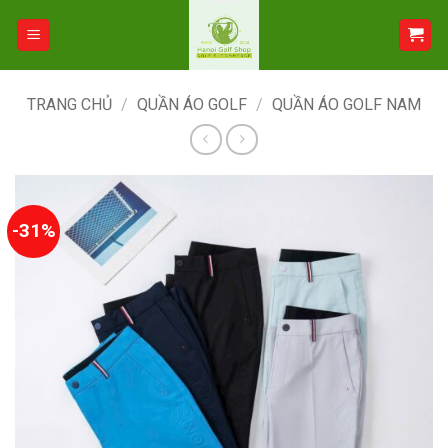
Bỏ
qua
nội
dung
TRANG CHỦ
/
QUẦN ÁO GOLF
/
QUẦN ÁO GOLF NAM
-31%