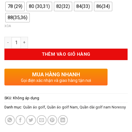
78 (29)
80 (30,31)
82(32)
84(33)
86(34)
88(35,36)
XÓA
Số lượng
THÊM VÀO GIỎ HÀNG
MUA HÀNG NHANH
Gọi điện xác nhận và giao hàng tận nơi
SKU:
Không áp dụng
Danh mục:
Quần áo golf
,
Quần áo golf Nam
,
Quần dài golf nam Noressy