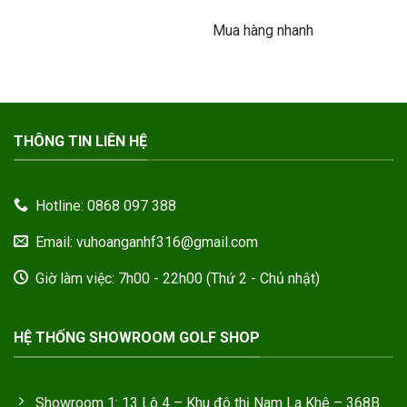
gốc
hiện
sao
là:
tại
Mua hàng nhanh
1.980.000VND.
là:
1.200.000
THÔNG TIN LIÊN HỆ
Hotline: 0868 097 388
Email: vuhoanganhf316@gmail.com
Giờ làm việc: 7h00 - 22h00 (Thứ 2 - Chủ nhật)
HỆ THỐNG SHOWROOM GOLF SHOP
Showroom 1: 13 Lô 4 – Khu đô thị Nam La Khê – 368B