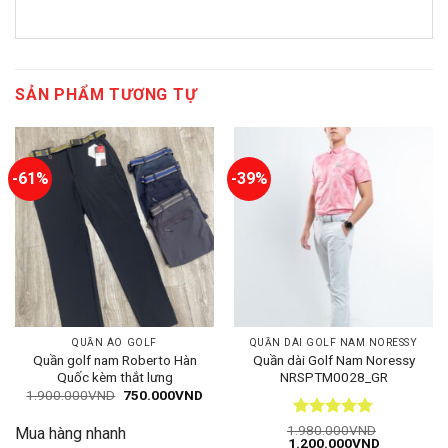
SẢN PHẨM TƯƠNG TỰ
-61%
-39%
QUẦN ÁO GOLF
QUẦN DÀI GOLF NAM NORESSY
Quần golf nam Roberto Hàn
Quần dài Golf Nam Noressy
Quốc kèm thắt lưng
NRSPTM0028_GR
Giá
Giá
1.900.000
VND
750.000
VND
gốc
hiện
là:
tại
Được xếp
1.980.000
VND
Mua hàng nhanh
1.900.000VND.
là:
Giá
Giá
1.200.000
VND
hạng
5
5
750.000VND.