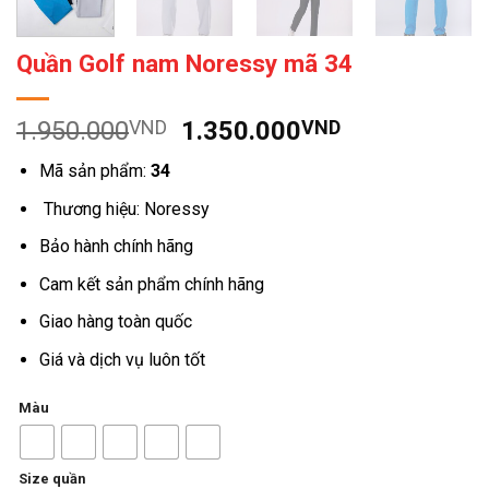
Quần Golf nam Noressy mã 34
Giá
Giá
1.950.000
VND
1.350.000
VND
gốc
hiện
Mã sản phẩm:
34
là:
tại
1.950.000VND.
là:
Thương hiệu: Noressy
1.350.000V
Bảo hành chính hãng
Cam kết sản phẩm chính hãng
Giao hàng toàn quốc
Giá và dịch vụ luôn tốt
Màu
Size quần