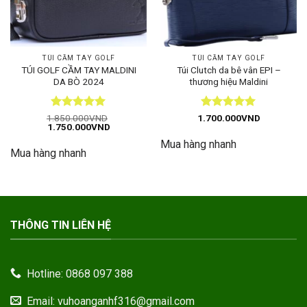
TÚI CẦM TAY GOLF
TÚI CẦM TAY GOLF
TÚI GOLF CẦM TAY MALDINI
Túi Clutch da bê vân EPI –
DA BÒ 2024
thương hiệu Maldini
Được xếp
Được xếp
1.850.000
VND
1.700.000
VND
Giá
Giá
1.750.000
VND
hạng
5
5
hạng
5
5
gốc
hiện
sao
sao
Mua hàng nhanh
là:
tại
Mua hàng nhanh
1.850.000VND.
là:
1.750.000VND.
THÔNG TIN LIÊN HỆ
Hotline: 0868 097 388
Email: vuhoanganhf316@gmail.com