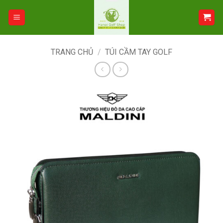
Bỏ
qua
nội
dung
TRANG CHỦ
/
TÚI CẦM TAY GOLF