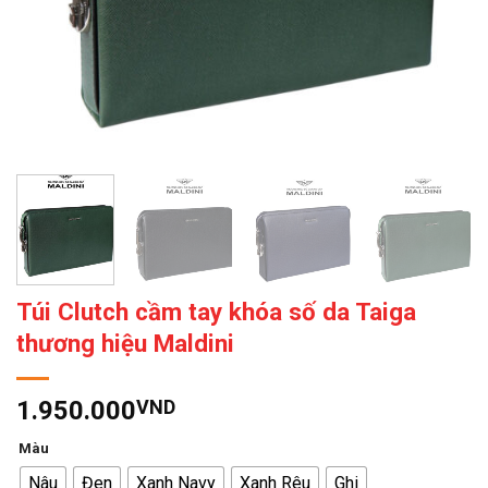
Túi Clutch cầm tay khóa số da Taiga
thương hiệu Maldini
1.950.000
VND
Màu
Nâu
Đen
Xanh Navy
Xanh Rêu
Ghi