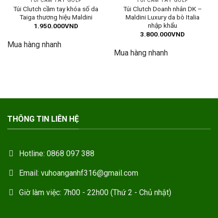
TÚI CẦM TAY GOLF
TÚI CẦM TAY GOLF
Túi Clutch cầm tay khóa số da
Túi Clutch Doanh nhân DK –
Taiga thương hiệu Maldini
Maldini Luxury da bò Italia
nhập khẩu
1.950.000
VND
3.800.000
VND
Mua hàng nhanh
Mua hàng nhanh
THÔNG TIN LIÊN HỆ
Hotline: 0868 097 388
Email: vuhoanganhf316@gmail.com
Giờ làm việc: 7h00 - 22h00 (Thứ 2 - Chủ nhật)