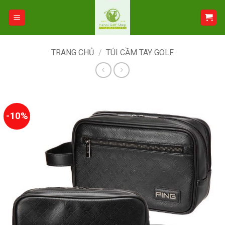
Bỏ
qua
nội
dung
TRANG CHỦ
/
TÚI CẦM TAY GOLF
-10%