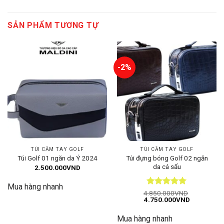
SẢN PHẨM TƯƠNG TỰ
-2%
TÚI CẦM TAY GOLF
TÚI CẦM TAY GOLF
Túi đựng bóng Golf 02 ngăn
Túi Golf 01 ngăn da Ý 2024
da cá sấu
2.500.000
VND
Mua hàng nhanh
Được xếp
4.850.000
VND
Giá
Giá
4.750.000
VND
hạng
5
5
gốc
hiện
sao
là:
tại
Mua hàng nhanh
4.850.000VND.
là: