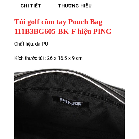
CHI TIẾT
THƯƠNG HIỆU
Túi golf cầm tay Pouch Bag
111B3BG605-BK-F hiệu PING
Chất liệu: da PU
Kích thước túi : 26 x 16.5 x 9 cm