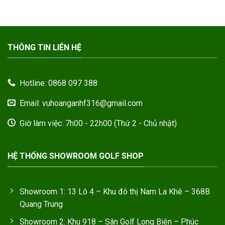
4.750.000
THÔNG TIN LIÊN HỆ
Hotline: 0868 097 388
Email: vuhoanganhf316@gmail.com
Giờ làm việc: 7h00 - 22h00 (Thứ 2 - Chủ nhật)
HỆ THỐNG SHOWROOM GOLF SHOP
Showroom 1: 13 Lô 4 – Khu đô thị Nam La Khê – 368B
Quang Trung
Showroom 2: Khu 918 – Sân Golf Long Biên – Phúc