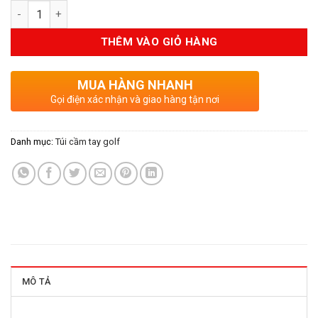
Số lượng
là:
tại
2.490.000VND.
là:
THÊM VÀO GIỎ HÀNG
2.240.000V
MUA HÀNG NHANH
Gọi điện xác nhận và giao hàng tận nơi
Danh mục:
Túi cầm tay golf
MÔ TẢ