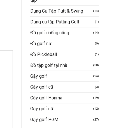
tập
Dụng Cụ Tập Putt & Swing
(14)
Dụng cụ tập Putting Golf
(1)
Đồ golf chống nắng
(14)
Đồ golf nữ
(9)
Đồ Pickleball
(1)
Đồ tập golf tại nhà
(38)
Gậy golf
(94)
Gậy golf cũ
(3)
Gậy golf Honma
(19)
Gậy golf nữ
(12)
Gậy golf PGM
(27)