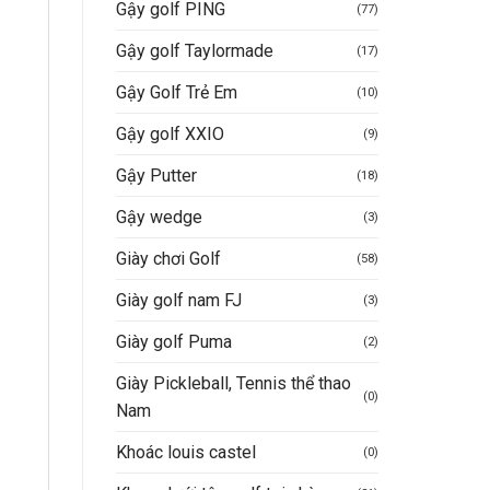
Gậy golf PING
(77)
Gậy golf Taylormade
(17)
Gậy Golf Trẻ Em
(10)
Gậy golf XXIO
(9)
Gậy Putter
(18)
Gậy wedge
(3)
Giày chơi Golf
(58)
Giày golf nam FJ
(3)
Giày golf Puma
(2)
Giày Pickleball, Tennis thể thao
(0)
Nam
Khoác louis castel
(0)