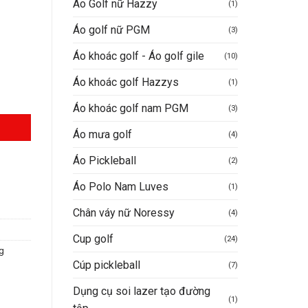
Áo Golf nữ Hazzy
(1)
Áo golf nữ PGM
(3)
Áo khoác golf - Áo golf gile
(10)
Áo khoác golf Hazzys
(1)
Áo khoác golf nam PGM
(3)
Áo mưa golf
(4)
Áo Pickleball
(2)
Áo Polo Nam Luves
(1)
Chân váy nữ Noressy
(4)
Cup golf
(24)
g
Cúp pickleball
(7)
Dụng cụ soi lazer tạo đường
(1)