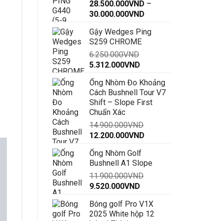
28.500.000
VND
–
Khoảng
30.000.000
VND
giá:
Gậy Wedges Ping
từ
S259 CHROME
28.500.000VND
6.250.000
VND
đến
Giá
Giá
5.312.000
VND
30.000.000VND
gốc
hiện
Ống Nhòm Đo Khoảng
là:
tại
Cách Bushnell Tour V7
6.250.000VND.
là:
Shift – Slope First
5.312.000VND.
Chuẩn Xác
14.900.000
VND
Giá
Giá
12.200.000
VND
gốc
hiện
Ống Nhòm Golf
là:
tại
Bushnell A1 Slope
14.900.000VND.
là:
11.900.000
VND
12.200.000VND.
Giá
Giá
9.520.000
VND
gốc
hiện
Bóng golf Pro V1X
là:
tại
2025 White hộp 12
11.900.000VND.
là: