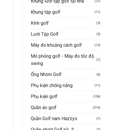
Khung lưới tập golf tại nhà
(21)
Khung tập golf
(11)
Kính golf
(3)
Lưới Tập Golf
(3)
Máy đo khoảng cách golf
(12)
Mô phỏng golf - Máy đo tốc độ
(1)
swing
Ống Nhòm Golf
(6)
Phụ kiện chống nắng
(11)
Phụ kiện golf
(106)
Quần áo golf
(216)
Quần Golf nam Hazzys
(1)
Quần short Golf nữ JL
(2)