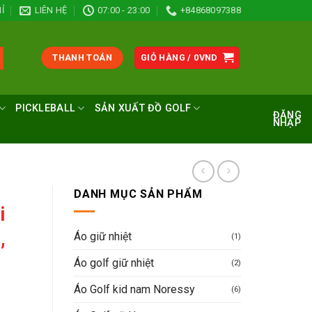
Ỉ
LIÊN HỆ
07:00 - 23:00
+84868097388
THANH TOÁN
GIỎ HÀNG /
0
VND
PICKLEBALL
SẢN XUẤT ĐỒ GOLF
ĐĂNG
NHẬP
DANH MỤC SẢN PHẨM
i
,
Áo giữ nhiệt
(1)
Áo golf giữ nhiệt
(2)
Áo Golf kid nam Noressy
(6)