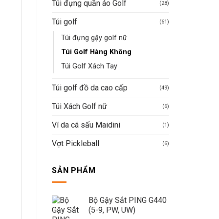
Túi đựng quần áo Golf
(28)
Túi golf
(61)
Túi đựng gậy golf nữ
Túi Golf Hàng Không
Túi Golf Xách Tay
Túi golf đồ da cao cấp
(49)
Túi Xách Golf nữ
(6)
Ví da cá sấu Maidini
(1)
Vợt Pickleball
(6)
SẢN PHẨM
Bộ Gậy Sắt PING G440
(5-9, PW, UW)