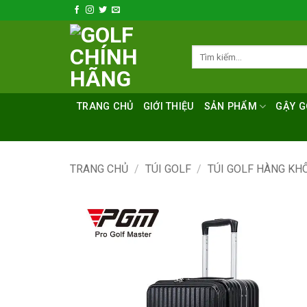
Bỏ
qua
nội
Tìm
dung
kiếm:
TRANG CHỦ
GIỚI THIỆU
SẢN PHẨM
GẬY G
TRANG CHỦ
/
TÚI GOLF
/
TÚI GOLF HÀNG KH