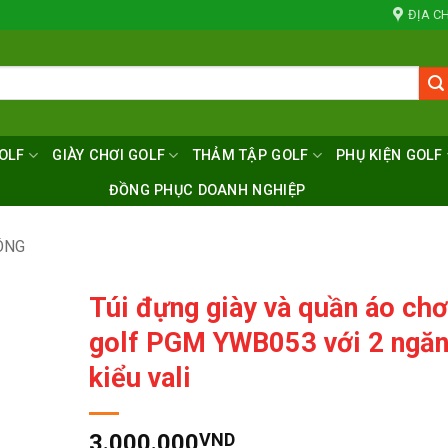
ĐỊA CH
OLF
GIÀY CHƠI GOLF
THẢM TẬP GOLF
PHỤ KIỆN GOLF
ĐỒNG PHỤC DOANH NGHIỆP
ÔNG
Túi đựng giày và quần áo chơ
golf PGM YWB053 với 2 ngăn
kiểu vali
3.000.000
VND