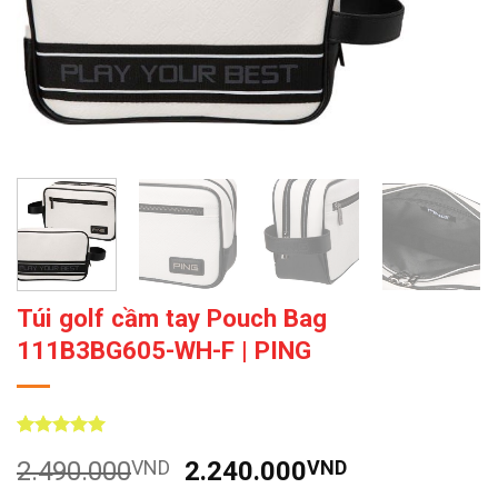
Túi golf cầm tay Pouch Bag
111B3BG605-WH-F | PING
5
7
trên 5
Giá
Giá
2.490.000
VND
2.240.000
VND
dựa trên
đánh giá
gốc
hiện