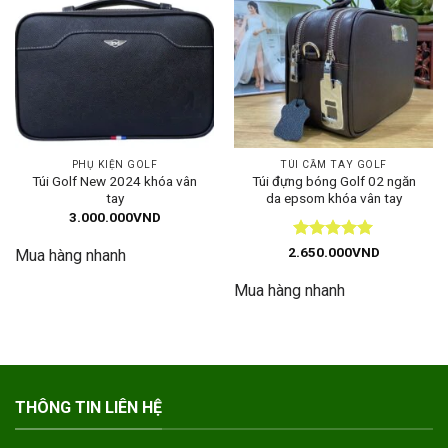
PHỤ KIỆN GOLF
TÚI CẦM TAY GOLF
Túi Golf New 2024 khóa vân
Túi đựng bóng Golf 02 ngăn
tay
da epsom khóa vân tay
3.000.000
VND
Được xếp
2.650.000
VND
Mua hàng nhanh
hạng
5
5
sao
Mua hàng nhanh
THÔNG TIN LIÊN HỆ