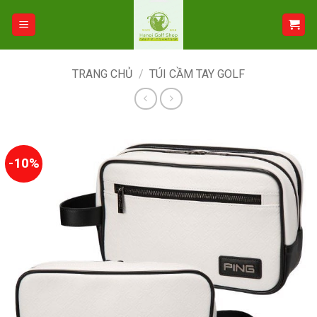
Bỏ
qua
nội
dung
TRANG CHỦ
/
TÚI CẦM TAY GOLF
-10%