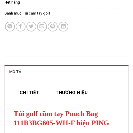
Hết hàng
là:
tại
2.490.000VND.
là:
Danh mục:
Túi cầm tay golf
2.240.000V
MÔ TẢ
CHI TIẾT
THƯƠNG HIỆU
Túi golf cầm tay Pouch Bag
111B3BG605-WH-F hiệu PING