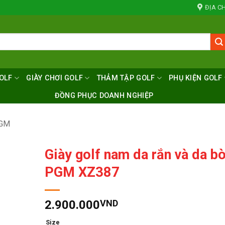
ĐỊA CH
OLF
GIÀY CHƠI GOLF
THẢM TẬP GOLF
PHỤ KIỆN GOLF
ĐỒNG PHỤC DOANH NGHIỆP
PGM
Giày golf nam da rắn và da b
PGM XZ387
2.900.000
VND
Size