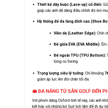
Thiết kế dây buộc (Lace-up) cổ điển:
Giữ
giúp các anh dễ dàng điều chỉnh độ ôm mu
Hệ thống đế đa tầng đỉnh cao (Shoe Bo
Viền da (Leather Edge):
Chỉn c
Đế giữa EVA (EVA Middle):
Êm á
Đế ngoài TPU (TPU Bottom):
T
từng cú Swing.
Trọng lượng siêu lý tưởng:
Chỉ khoảng
7
giảm áp lực lên đôi chân tối đa.
💼 ĐA NĂNG TỪ SÂN GOLF ĐẾN P
Với phom dáng Oxford tinh tế này, các anh khô
kết hợp với những bộ Suit lịch lãm để đi dự ti