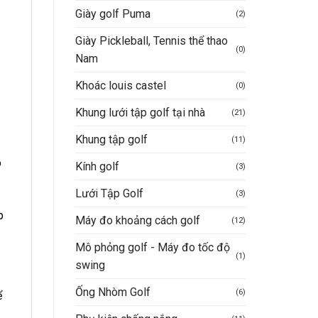
Giày golf Puma
(2)
Giày Pickleball, Tennis thể thao
(0)
Nam
Khoác louis castel
(0)
Khung lưới tập golf tại nhà
(21)
Khung tập golf
(11)
o
Kính golf
(3)
Lưới Tập Golf
(3)
p
Máy đo khoảng cách golf
(12)
Mô phỏng golf - Máy đo tốc độ
(1)
swing
Ống Nhòm Golf
(6)
ể