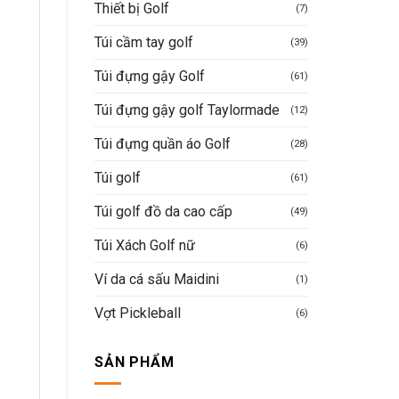
Thiết bị Golf
(7)
Túi cầm tay golf
(39)
Túi đựng gậy Golf
(61)
Túi đựng gậy golf Taylormade
(12)
Túi đựng quần áo Golf
(28)
Túi golf
(61)
Túi golf đồ da cao cấp
(49)
Túi Xách Golf nữ
(6)
Ví da cá sấu Maidini
(1)
Vợt Pickleball
(6)
SẢN PHẨM