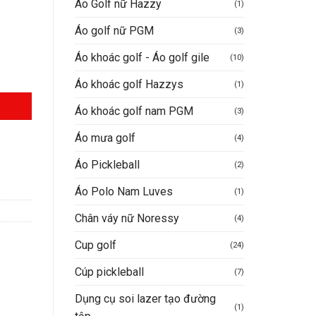
Áo Golf nữ Hazzy
(1)
Áo golf nữ PGM
(3)
Áo khoác golf - Áo golf gile
(10)
Áo khoác golf Hazzys
(1)
Áo khoác golf nam PGM
(3)
Áo mưa golf
(4)
Áo Pickleball
(2)
Áo Polo Nam Luves
(1)
Chân váy nữ Noressy
(4)
Cup golf
(24)
Cúp pickleball
(7)
Dụng cụ soi lazer tạo đường
(1)