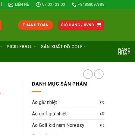
Ỉ
LIÊN HỆ
07:00 - 23:00
+84868097388
THANH TOÁN
GIỎ HÀNG /
0
VND
PICKLEBALL
SẢN XUẤT ĐỒ GOLF
ĐĂNG
NHẬP
DANH MỤC SẢN PHẨM
ò
Áo giữ nhiệt
(1)
Áo golf giữ nhiệt
(2)
Áo Golf kid nam Noressy
(6)