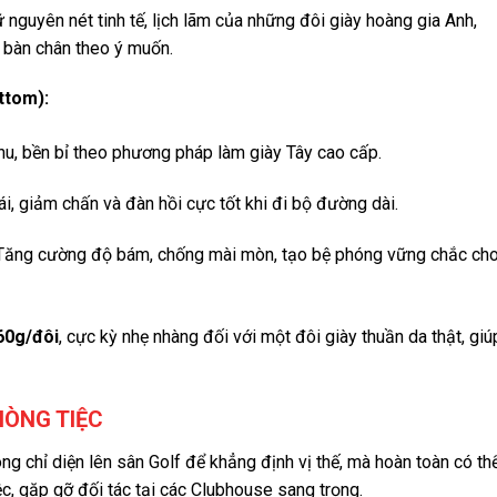
 nguyên nét tinh tế, lịch lãm của những đôi giày hoàng gia Anh,
 bàn chân theo ý muốn.
ttom):
hu, bền bỉ theo phương pháp làm giày Tây cao cấp.
i, giảm chấn và đàn hồi cực tốt khi đi bộ đường dài.
ăng cường độ bám, chống mài mòn, tạo bệ phóng vững chắc ch
60g/đôi
, cực kỳ nhẹ nhàng đối với một đôi giày thuần da thật, giú
HÒNG TIỆC
ng chỉ diện lên sân Golf để khẳng định vị thế, mà hoàn toàn có th
ệc, gặp gỡ đối tác tại các Clubhouse sang trọng.