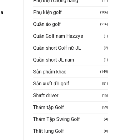
Phụ kiện chống nắng
(11)
Phụ kiện golf
ủa
(106)
Quần áo golf
(216)
Quần Golf nam Hazzys
(1)
Quần short Golf nữ JL
(2)
Quần short JL nam
(1)
Sản phẩm khác
(149)
Sản xuất đồ golf
(51)
Shaft driver
(15)
Thảm tập Golf
(59)
Thảm Tập Swing Golf
(4)
Thắt lưng Golf
(8)