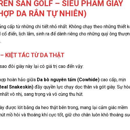
RÊN SÂN GOLF – SIÊU PHẨM GIÀY
HỢP DA RẮN TỰ NHIÊN)
ng cấp từ những chi tiết nhỏ nhất. Không chạy theo những thiết k
ổ điển, lịch lãm, sinh ra để dành riêng cho những quý ông thượ
.
– KIỆT TÁC TỪ DA THẬT
ao đôi giày này lại có giá trị cao đến vậy:
hợp hoàn hảo giữa
Da bò nguyên tấm (Cowhide)
cao cấp, mịn
Real Snakeskin)
đầy quyền lực chạy dọc thân và gót giày. Sự hò
hất vô nhị, sang trọng và vô cùng thu hút.
ày được lót bằng da heo thật bên trong, mang lại cảm giác mềm
t mồ hôi và thoáng khí cực tốt, giữ cho chân luôn khô thoáng su