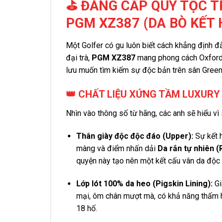
⛳ ĐẲNG CẤP QUÝ TỘC T
PGM XZ387 (DA BÒ KẾT 
Một Golfer có gu luôn biết cách khẳng định đẳ
đại trà,
PGM XZ387
mang phong cách Oxford c
lưu muốn tìm kiếm sự độc bản trên sân Green
👑 CHẤT LIỆU XỨNG TẦM LUXURY 
Nhìn vào thông số từ hãng, các anh sẽ hiểu vì s
Thân giày độc độc đáo (Upper):
Sự kết 
màng và điểm nhấn dải
Da rắn tự nhiên (
quyện này tạo nên một kết cấu vân da độc n
Lớp lót 100% da heo (Pigskin Lining):
Gi
mại, ôm chân mượt mà, có khả năng thấm hú
18 hố.