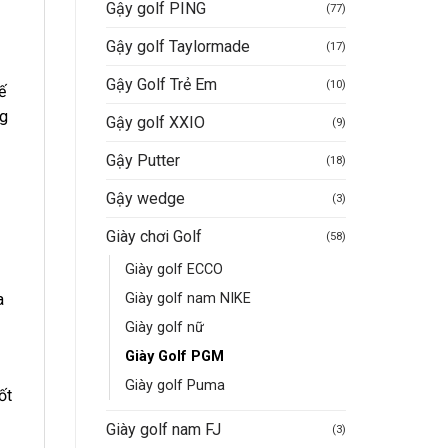
Gậy golf PING
(77)
Gậy golf Taylormade
(17)
Gậy Golf Trẻ Em
(10)
ế
ng
Gậy golf XXIO
(9)
Gậy Putter
(18)
Gậy wedge
(3)
Giày chơi Golf
(58)
Giày golf ECCO
Giày golf nam NIKE
a
Giày golf nữ
Giày Golf PGM
Giày golf Puma
ốt
Giày golf nam FJ
(3)