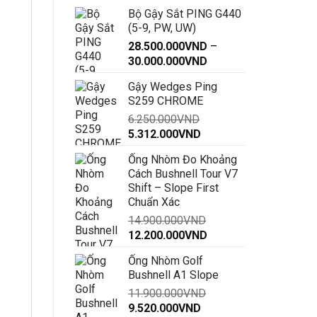
Bộ Gậy Sắt PING G440
(5-9, PW, UW)
28.500.000
VND
–
Khoảng
30.000.000
VND
giá:
Gậy Wedges Ping
từ
S259 CHROME
28.500.000VND
6.250.000
VND
đến
Giá
Giá
5.312.000
VND
30.000.000VND
gốc
hiện
Ống Nhòm Đo Khoảng
là:
tại
Cách Bushnell Tour V7
6.250.000VND.
là:
Shift – Slope First
5.312.000VND.
Chuẩn Xác
14.900.000
VND
Giá
Giá
12.200.000
VND
gốc
hiện
Ống Nhòm Golf
là:
tại
Bushnell A1 Slope
14.900.000VND.
là:
11.900.000
VND
12.200.000VND.
Giá
Giá
9.520.000
VND