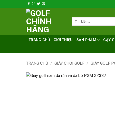
Bỏ
qua
nội
Tìm
dung
kiếm:
TRANG CHỦ
GIỚI THIỆU
SẢN PHẨM
GẬY G
TRANG CHỦ
/
GIÀY CHƠI GOLF
/
GIÀY GOLF 