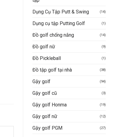
tập
Dụng Cụ Tập Putt & Swing
(14)
Dụng cụ tập Putting Golf
(1)
Đồ golf chống nắng
(14)
Đồ golf nữ
(9)
Đồ Pickleball
(1)
Đồ tập golf tại nhà
(38)
Gậy golf
(94)
Gậy golf cũ
(3)
Gậy golf Honma
(19)
Gậy golf nữ
(12)
Gậy golf PGM
(27)