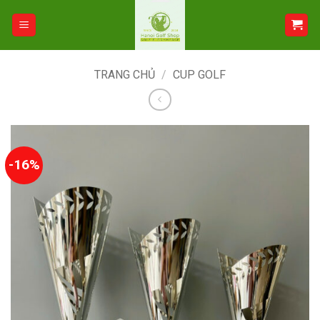
Bỏ
qua
nội
dung
TRANG CHỦ
/
CUP GOLF
-16%