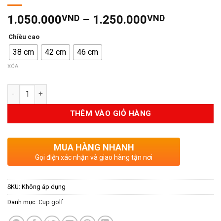
Khoảng
1.050.000
VND
–
1.250.000
VND
giá:
Chiều cao
từ
38 cm
42 cm
46 cm
1.050.00
đến
XÓA
1.250.00
Số lượng
THÊM VÀO GIỎ HÀNG
MUA HÀNG NHANH
Gọi điện xác nhận và giao hàng tận nơi
SKU:
Không áp dụng
Danh mục:
Cup golf