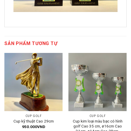
SẢN PHẨM TƯƠNG TỰ
CUP GOLF
CUP GOLF
Cup kim loại màu bạc có hình
Cup kỹ thuật Cao 29cm
golf Cao 35 cm, ø16cm Cao
950.000
VND
31cm, ø14cm Cao 28cm,