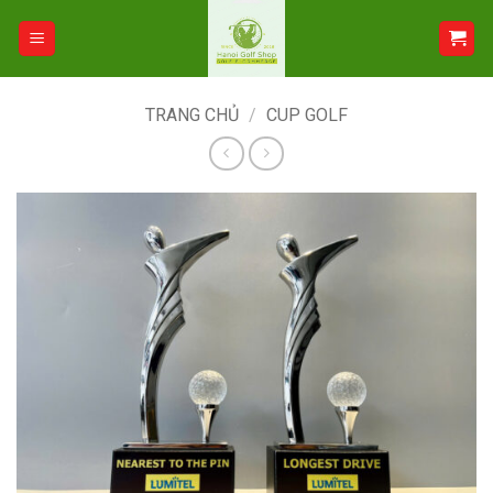
Bỏ
qua
nội
dung
TRANG CHỦ
/
CUP GOLF