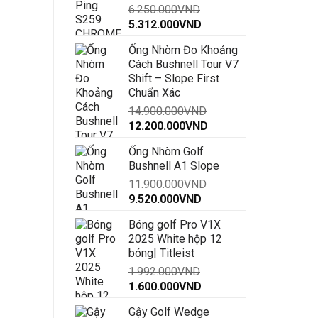
6.250.000
VND
đến
Giá
Giá
5.312.000
VND
30.000.000VND
gốc
hiện
Ống Nhòm Đo Khoảng
là:
tại
Cách Bushnell Tour V7
6.250.000VND.
là:
Shift – Slope First
5.312.000VND.
Chuẩn Xác
14.900.000
VND
Giá
Giá
12.200.000
VND
gốc
hiện
Ống Nhòm Golf
là:
tại
Bushnell A1 Slope
14.900.000VND.
là:
11.900.000
VND
12.200.000VND.
Giá
Giá
9.520.000
VND
gốc
hiện
Bóng golf Pro V1X
là:
tại
2025 White hộp 12
11.900.000VND.
là:
bóng| Titleist
9.520.000VND.
1.992.000
VND
Giá
Giá
1.600.000
VND
gốc
hiện
Gậy Golf Wedge
là:
tại