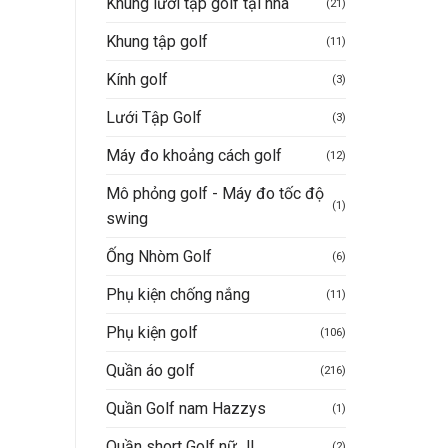
Khung lưới tập golf tại nhà
(21)
Khung tập golf
(11)
Kính golf
(3)
Lưới Tập Golf
(3)
Máy đo khoảng cách golf
(12)
Mô phỏng golf - Máy đo tốc độ
(1)
swing
Ống Nhòm Golf
(6)
Phụ kiện chống nắng
(11)
Phụ kiện golf
(106)
Quần áo golf
(216)
Quần Golf nam Hazzys
(1)
Quần short Golf nữ JL
(2)