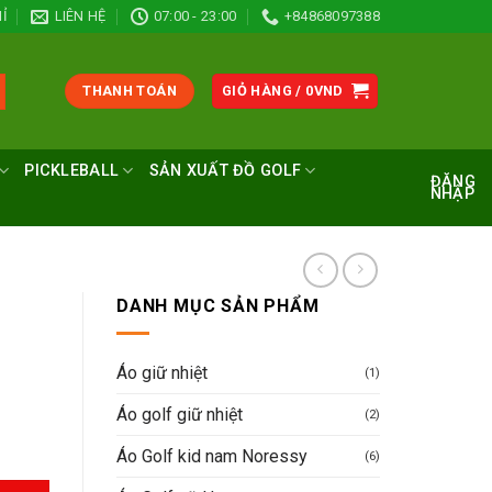
Ỉ
LIÊN HỆ
07:00 - 23:00
+84868097388
THANH TOÁN
GIỎ HÀNG /
0
VND
PICKLEBALL
SẢN XUẤT ĐỒ GOLF
ĐĂNG
NHẬP
DANH MỤC SẢN PHẨM
Áo giữ nhiệt
(1)
Áo golf giữ nhiệt
(2)
Áo Golf kid nam Noressy
(6)