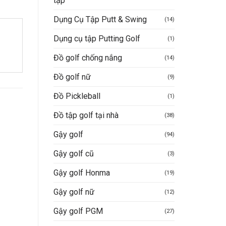
tập
Dụng Cụ Tập Putt & Swing
(14)
Dụng cụ tập Putting Golf
(1)
Đồ golf chống nắng
(14)
Đồ golf nữ
(9)
Đồ Pickleball
(1)
Đồ tập golf tại nhà
(38)
Gậy golf
(94)
-12%
Gậy golf cũ
(3)
Gậy golf Honma
(19)
Gậy golf nữ
(12)
Gậy golf PGM
(27)