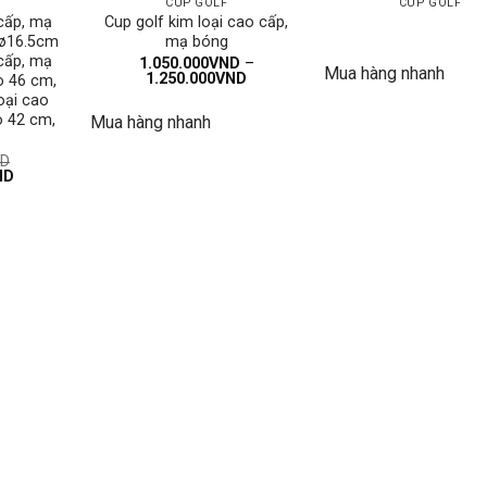
CUP GOLF
CUP GOLF
 cấp, mạ
Cup golf kim loại cao cấp,
 ø16.5cm
mạ bóng
 cấp, mạ
1.050.000
VND
–
Mua hàng nhanh
Khoảng
1.250.000
VND
o 46 cm,
giá:
oại cao
từ
o 42 cm,
Mua hàng nhanh
1.050.000VND
đến
1.250.000VND
D
Giá
ND
hiện
tại
D.
là:
1.650.000VND.