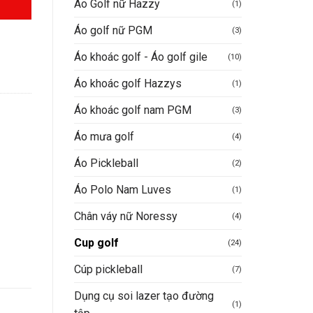
Áo Golf nữ Hazzy
(1)
Áo golf nữ PGM
(3)
Áo khoác golf - Áo golf gile
(10)
Áo khoác golf Hazzys
(1)
Áo khoác golf nam PGM
(3)
Áo mưa golf
(4)
Áo Pickleball
(2)
Áo Polo Nam Luves
(1)
Chân váy nữ Noressy
(4)
Cup golf
(24)
Cúp pickleball
(7)
Dụng cụ soi lazer tạo đường
(1)