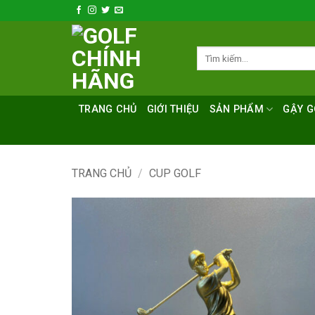
Bỏ
qua
nội
Tìm
dung
kiếm:
TRANG CHỦ
GIỚI THIỆU
SẢN PHẨM
GẬY G
TRANG CHỦ
/
CUP GOLF