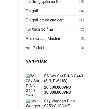
Túi đựng quần áo Golf
(28)
Túi golf
(61)
Túi golf đồ da cao cấp
(49)
Túi Xách Golf nữ
(6)
Ví da cá sấu Maidini
(1)
Vợt Pickleball
(6)
SẢN PHẨM
Bộ Gậy Sắt PING G440
(5-9, PW, UW)
28.500.000
VND
–
Khoảng
30.000.000
VND
giá:
Gậy Wedges Ping
từ
S259 CHROME
28.500.000VND