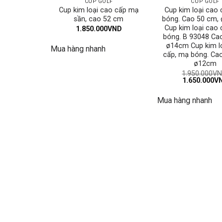
CUP GOLF
CUP GOLF
Cup kim loại cao cấp mạ
Cup kim loại cao
sần, cao 52 cm
bóng. Cao 50 cm,
Cup kim loại cao
1.850.000
VND
bóng. B 93048 Ca
ø14cm Cup kim l
Mua hàng nhanh
cấp, mạ bóng. Ca
ø12cm
1.950.000
VN
Giá
1.650.000
V
gốc
là:
Mua hàng nhanh
1.950.000VN