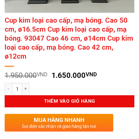
Cup kim loại cao cấp, mạ bóng. Cao 50
cm, ø16.5cm Cup kim loại cao cấp, mạ
bóng. 93047 Cao 46 cm, ø14cm Cup kim
loại cao cấp, mạ bóng. Cao 42 cm,
ø12cm
Giá
Giá
1.950.000
VND
1.650.000
VND
gốc
hiện
Số lượng
là:
tại
1.950.000VND.
là:
THÊM VÀO GIỎ HÀNG
1.650.000V
MUA HÀNG NHANH
Gọi điện xác nhận và giao hàng tận nơi