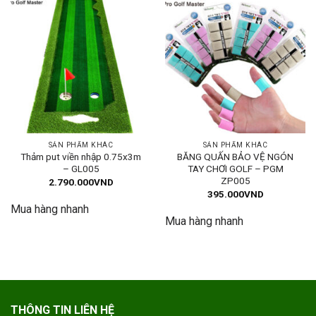
SẢN PHẨM KHÁC
SẢN PHẨM KHÁC
Thảm put viền nhập 0.75x3m
BĂNG QUẤN BẢO VỆ NGÓN
– GL005
TAY CHƠI GOLF – PGM
ZP005
2.790.000
VND
395.000
VND
Mua hàng nhanh
Mua hàng nhanh
THÔNG TIN LIÊN HỆ