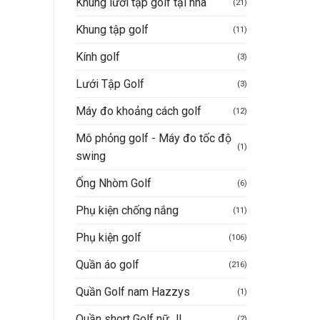
Khung lưới tập golf tại nhà
(21)
Khung tập golf
(11)
Kính golf
(3)
Lưới Tập Golf
(3)
Máy đo khoảng cách golf
(12)
Mô phỏng golf - Máy đo tốc độ
(1)
swing
Ống Nhòm Golf
(6)
Phụ kiện chống nắng
(11)
Phụ kiện golf
(106)
Quần áo golf
(216)
Quần Golf nam Hazzys
(1)
Quần short Golf nữ JL
(2)