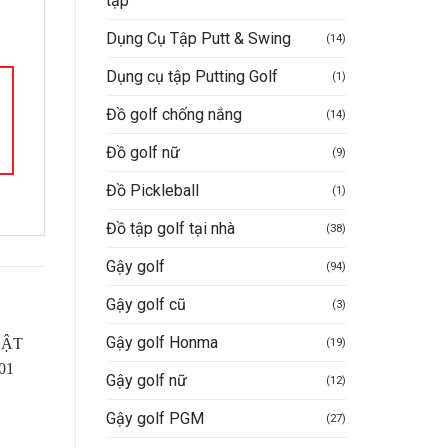
tập
Dụng Cụ Tập Putt & Swing
(14)
Dụng cụ tập Putting Golf
(1)
Đồ golf chống nắng
(14)
Đồ golf nữ
(9)
Đồ Pickleball
(1)
Đồ tập golf tại nhà
(38)
Gậy golf
(94)
Gậy golf cũ
(3)
Gậy golf Honma
(19)
Gậy golf nữ
(12)
Gậy golf PGM
(27)