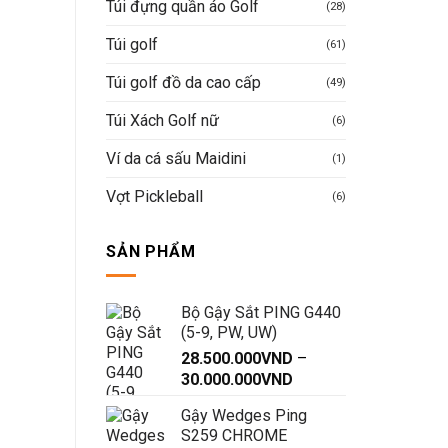
Túi đựng quần áo Golf
(28)
Túi golf
(61)
Túi golf đồ da cao cấp
(49)
Túi Xách Golf nữ
(6)
Ví da cá sấu Maidini
(1)
Vợt Pickleball
(6)
SẢN PHẨM
Bộ Gậy Sắt PING G440
(5-9, PW, UW)
28.500.000
VND
–
Khoảng
30.000.000
VND
giá:
Gậy Wedges Ping
từ
S259 CHROME
28.500.000VND