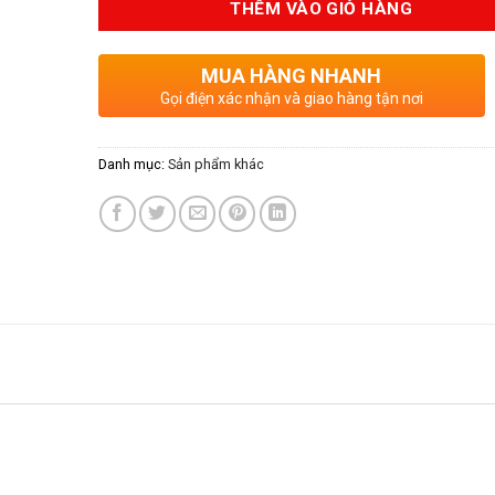
THÊM VÀO GIỎ HÀNG
950.00
MUA HÀNG NHANH
Gọi điện xác nhận và giao hàng tận nơi
Danh mục:
Sản phẩm khác