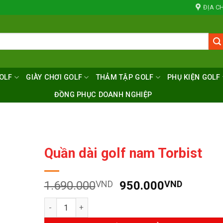
ĐỊA CH
OLF
GIÀY CHƠI GOLF
THẢM TẬP GOLF
PHỤ KIỆN GOLF
ĐỒNG PHỤC DOANH NGHIỆP
Quần dài golf nam Torbist
Giá
Giá
1.690.000
VND
950.000
VND
gốc
hiện
Số lượng
là:
tại
1.690.000VND.
là: