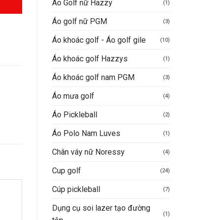
Áo Golf nữ Hazzy
(1)
0VND.
Áo golf nữ PGM
(3)
Áo khoác golf - Áo golf gile
(10)
Áo khoác golf Hazzys
(1)
Áo khoác golf nam PGM
(3)
Áo mưa golf
(4)
Áo Pickleball
(2)
Áo Polo Nam Luves
(1)
Chân váy nữ Noressy
(4)
Cup golf
(24)
Cúp pickleball
(7)
Dụng cụ soi lazer tạo đường
(1)