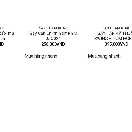
ÁC
SẢN PHẨM KHÁC
SẢN PHẨM KHÁC
 cấp, mạ
Gậy Căn Chỉnh Golf PGM
GẬY TẬP KỸ THU
 cm
JZQ024
SWING – PGM HGB
ND
250.000
VND
395.000
VND
Mua hàng nhanh
Mua hàng nhanh