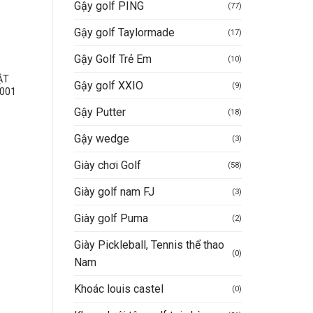
Gậy golf PING
(77)
Gậy golf Taylormade
(17)
Gậy Golf Trẻ Em
(10)
DỤNG CỤ TẬP PUTT & SWING
SẢN PHẨM KHÁC
ẬT
BỘ LƯỚI TẬP SWING GOLF
Cup kỹ thuật Cúp kim lo
Gậy golf XXIO
(9)
001
ZIGZAG – PGM LXW019
cao cấp đế phale Ca
(2.5M X 2.5M)
23m
Gậy Putter
(18)
4.495.000
VND
–
1.450.000
VND
Khoảng
4.995.000
VND
giá:
Gậy wedge
(3)
Mua hàng nhanh
từ
Mua hàng nhanh
4.495.000VND
Giày chơi Golf
đến
(58)
4.995.000VND
Giày golf nam FJ
(3)
Giày golf Puma
(2)
Giày Pickleball, Tennis thể thao
(0)
Nam
Khoác louis castel
(0)