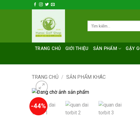
Bỏ
qua
nội
Tìm
dung
kiếm:
TRANG CHỦ
GIỚI THIỆU
SẢN PHẨM
GẬY G
TRANG CHỦ
/
SẢN PHẨM KHÁC
-44%