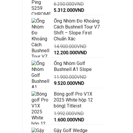
6.250.000
VND
đến
Giá
Giá
5.312.000
VND
30.000.000VND
gốc
hiện
Ống Nhòm Đo Khoảng
là:
tại
Cách Bushnell Tour V7
6.250.000VND.
là:
Shift – Slope First
5.312.000VND.
Chuẩn Xác
14.900.000
VND
Giá
Giá
12.200.000
VND
gốc
hiện
Ống Nhòm Golf
là:
tại
Bushnell A1 Slope
14.900.000VND.
là:
11.900.000
VND
12.200.000VND.
Giá
Giá
9.520.000
VND
gốc
hiện
Bóng golf Pro V1X
là:
tại
2025 White hộp 12
11.900.000VND.
là:
bóng| Titleist
9.520.000VND.
1.992.000
VND
Giá
Giá
1.600.000
VND
gốc
hiện
Gậy Golf Wedge
là:
tại