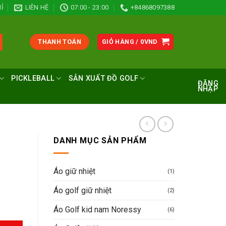
Ỉ
LIÊN HỆ
07:00 - 23:00
+84868097388
THANH TOÁN
GIỎ HÀNG /
0
VND
PICKLEBALL
SẢN XUẤT ĐỒ GOLF
ĐĂNG
NHẬP
DANH MỤC SẢN PHẨM
Áo giữ nhiệt
(1)
Áo golf giữ nhiệt
(2)
Áo Golf kid nam Noressy
(6)