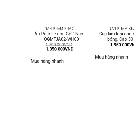
SẢN PHẨM KHÁC
SẢN PHẨM KH
Áo Polo Le coq Golf Nam
Cup kim loại cao
– QGMTJA02-WH00
bóng. Cao 50
1.790.000
VND
1.950.000
V
Giá
Giá
1.350.000
VND
gốc
hiện
Mua hàng nhanh
là:
tại
Mua hàng nhanh
1.790.000VND.
là:
1.350.000VND.