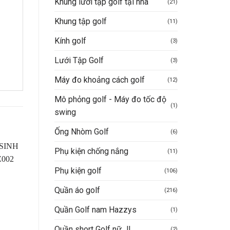
Khung lưới tập golf tại nhà
(21)
Khung tập golf
(11)
Kính golf
(3)
Lưới Tập Golf
(3)
Máy đo khoảng cách golf
(12)
Mô phỏng golf - Máy đo tốc độ
(1)
swing
Ống Nhòm Golf
(6)
Phụ kiện chống nắng
(11)
Phụ kiện golf
(106)
Quần áo golf
(216)
Quần Golf nam Hazzys
(1)
Quần short Golf nữ JL
(2)