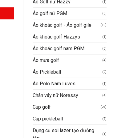
Áo Golf nữ Hazzy
(1)
Áo golf nữ PGM
(3)
Áo khoác golf - Áo golf gile
(10)
Áo khoác golf Hazzys
(1)
Áo khoác golf nam PGM
(3)
Áo mưa golf
(4)
Áo Pickleball
(2)
Áo Polo Nam Luves
(1)
Chân váy nữ Noressy
(4)
Cup golf
(24)
Cúp pickleball
(7)
Dụng cụ soi lazer tạo đường
(1)