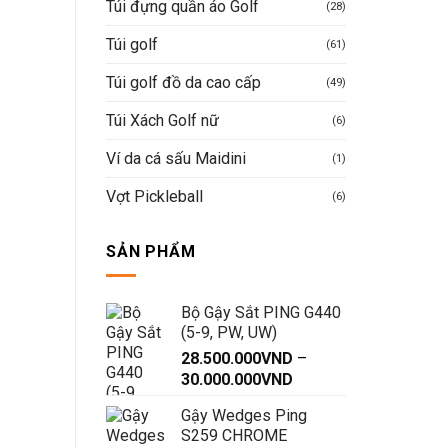
Túi đựng quần áo Golf
(28)
Túi golf
(61)
Túi golf đồ da cao cấp
(49)
Túi Xách Golf nữ
(6)
Ví da cá sấu Maidini
(1)
Vợt Pickleball
(6)
SẢN PHẨM
Bộ Gậy Sắt PING G440
(5-9, PW, UW)
28.500.000
VND
–
Khoảng
30.000.000
VND
giá:
Gậy Wedges Ping
từ
S259 CHROME
28.500.000VND