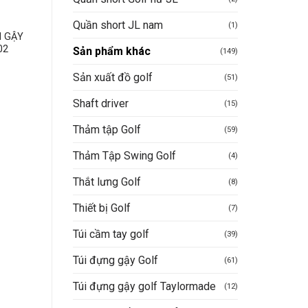
Quần short JL nam
THẢM TẬP GOLF
SẢN PHẨM KHÁC
(1)
H GẬY
GẬY TẬP KỸ THUẬT
Quả tập Swing
02
SWING – PGM HGB00
Sản phẩm khác
(149)
395.000
VND
Được xếp
650.000
VND
Sản xuất đồ golf
(51)
hạng
5
5
Mua hàng nhanh
sao
Mua hàng nhanh
Shaft driver
(15)
Thảm tập Golf
(59)
Thảm Tập Swing Golf
(4)
Thắt lưng Golf
(8)
Thiết bị Golf
(7)
Túi cầm tay golf
(39)
Túi đựng gậy Golf
(61)
Túi đựng gậy golf Taylormade
(12)