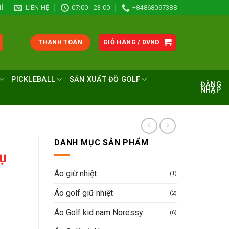
Ỉ
LIÊN HỆ
07:00 - 23:00
+84868097388
THANH TOÁN
GIỎ HÀNG /
0
VND
PICKLEBALL
SẢN XUẤT ĐỒ GOLF
ĐĂNG
NHẬP
DANH MỤC SẢN PHẨM
ụ
Áo giữ nhiệt
(1)
Áo golf giữ nhiệt
(2)
Áo Golf kid nam Noressy
(6)