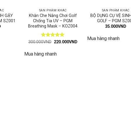
ÁC
SẢN PHẨM KHÁC
SẢN PHẨM KHÁC
NH GẬY
Khăn Che Nắng Chơi Golf
BỘ DỤNG CỤ VỆ SIN
M SZ001
Chống Tia UV – PGM
GOLF – PGM SZ0
Breathing Mask – KOZ004
D
35.000
VND
Mua hàng nhanh
Được xếp
Giá
Giá
300.000
VND
220.000
VND
gốc
hiện
hạng
5
5
là:
tại
sao
Mua hàng nhanh
300.000VND.
là:
220.000VND.