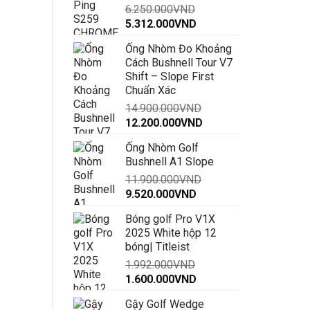
6.250.000
VND
đến
Giá
Giá
5.312.000
VND
30.000.000VND
gốc
hiện
Ống Nhòm Đo Khoảng
là:
tại
Cách Bushnell Tour V7
6.250.000VND.
là:
Shift – Slope First
5.312.000VND.
Chuẩn Xác
14.900.000
VND
Giá
Giá
12.200.000
VND
gốc
hiện
Ống Nhòm Golf
là:
tại
Bushnell A1 Slope
14.900.000VND.
là:
11.900.000
VND
12.200.000VND.
Giá
Giá
9.520.000
VND
gốc
hiện
Bóng golf Pro V1X
là:
tại
2025 White hộp 12
11.900.000VND.
là:
bóng| Titleist
9.520.000VND.
1.992.000
VND
Giá
Giá
1.600.000
VND
gốc
hiện
Gậy Golf Wedge
là:
tại