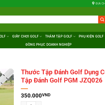
ĐỊA CH
OLF
GIÀY CHƠI GOLF
THẢM TẬP GOLF
PHỤ KIỆN GOLF
ĐỒNG PHỤC DOANH NGHIỆP
Thước Tập Đánh Golf Dụng C
Tập Đánh Golf PGM JZQ026
350.000
VND
Số lượng