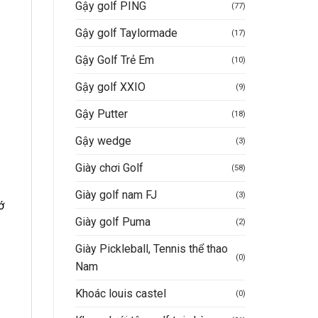
Gậy golf PING
(77)
Gậy golf Taylormade
(17)
Gậy Golf Trẻ Em
(10)
Gậy golf XXIO
(9)
Gậy Putter
(18)
Gậy wedge
(3)
Giày chơi Golf
(58)
Giày golf nam FJ
(3)
ớ
Giày golf Puma
(2)
Giày Pickleball, Tennis thể thao
(0)
Nam
Khoác louis castel
(0)