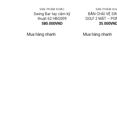
SẢN PHẨM KHÁC
SẢN PHẨM KH
Swing Bar tay cầm kỹ
BÀN CHẢI VỆ SI
thuật 62 HBG009
GOLF 2 MẶT – PG
580.000
VND
35.000
VN
Mua hàng nhanh
Mua hàng nhanh