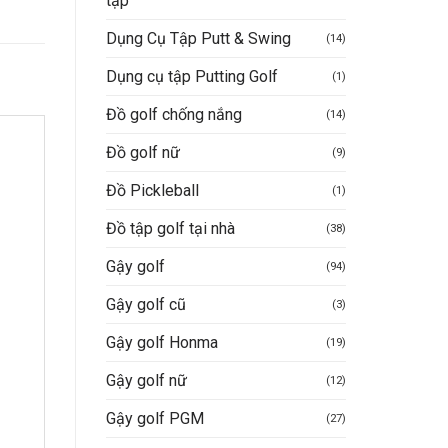
tập
Dụng Cụ Tập Putt & Swing
(14)
Dụng cụ tập Putting Golf
(1)
Đồ golf chống nắng
(14)
Đồ golf nữ
(9)
Đồ Pickleball
(1)
Đồ tập golf tại nhà
(38)
Gậy golf
(94)
Gậy golf cũ
(3)
Gậy golf Honma
(19)
Gậy golf nữ
(12)
Gậy golf PGM
(27)