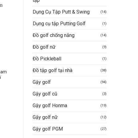
tập
Dụng Cụ Tập Putt & Swing
(14)
Dụng cụ tập Putting Golf
(1)
Đồ golf chống nắng
(14)
Đồ golf nữ
(9)
Đồ Pickleball
(1)
DỤNG CỤ TẬP PUTT & SWING
SẢN PHẨM KHÁC
Đồ tập golf tại nhà
(38)
 nam
BỘ LƯỚI TẬP SWING GOLF
BĂNG QUẤN BẢO VỆ
i
ZIGZAG – PGM LXW019
NGÓN TAY CHƠI GOLF
Gậy golf
(94)
(2.5M X 2.5M)
PGM ZP005
Giá
4.495.000
VND
–
395.000
VND
iện
Khoảng
4.995.000
VND
Gậy golf cũ
(3)
ại
giá:
à:
Mua hàng nhanh
từ
2.900.000VND.
Gậy golf Honma
Mua hàng nhanh
4.495.000VND
(19)
đến
4.995.000VND
Gậy golf nữ
(12)
Gậy golf PGM
(27)