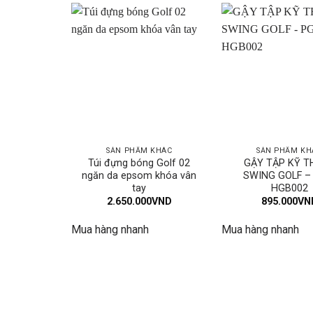
SẢN PHẨM KHÁC
SẢN PHẨM KH
Túi đựng bóng Golf 02
GẬY TẬP KỸ T
ngăn da epsom khóa vân
SWING GOLF –
tay
HGB002
2.650.000
VND
895.000
VN
Mua hàng nhanh
Mua hàng nhanh