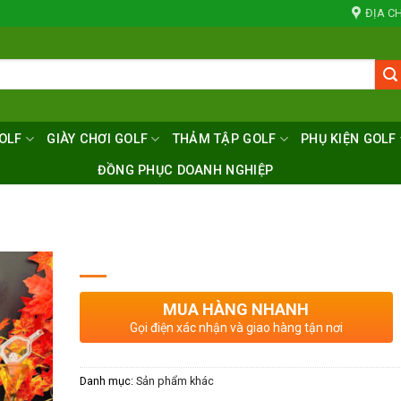
ĐỊA CH
OLF
GIÀY CHƠI GOLF
THẢM TẬP GOLF
PHỤ KIỆN GOLF
ĐỒNG PHỤC DOANH NGHIỆP
MUA HÀNG NHANH
Gọi điện xác nhận và giao hàng tận nơi
Danh mục:
Sản phẩm khác