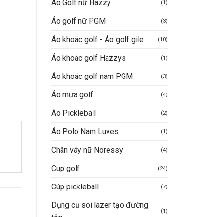
Áo Golf nữ Hazzy
(1)
Áo golf nữ PGM
(3)
Áo khoác golf - Áo golf gile
(10)
Áo khoác golf Hazzys
(1)
Áo khoác golf nam PGM
(3)
Áo mưa golf
(4)
Áo Pickleball
(2)
Áo Polo Nam Luves
(1)
Chân váy nữ Noressy
(4)
Cup golf
(24)
Cúp pickleball
(7)
Dụng cụ soi lazer tạo đường
(1)