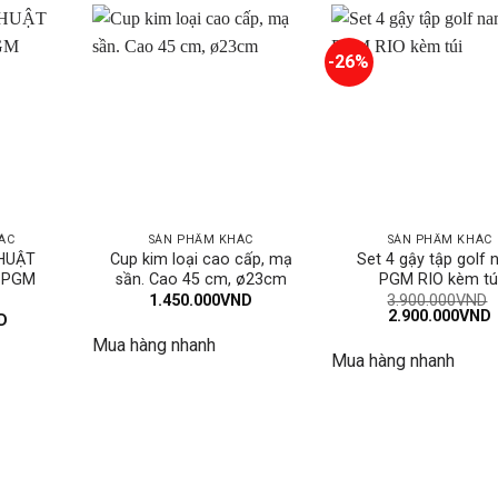
-26%
ÁC
SẢN PHẨM KHÁC
SẢN PHẨM KHÁC
HUẬT
Cup kim loại cao cấp, mạ
Set 4 gậy tập golf
 PGM
sần. Cao 45 cm, ø23cm
PGM RIO kèm tú
1.450.000
VND
3.900.000
VND
Giá
2.900.000
VND
D
gốc
h
Mua hàng nhanh
là:
t
Mua hàng nhanh
3.900.000VND.
l