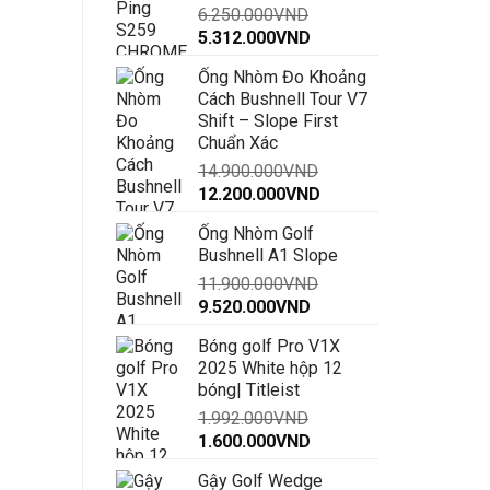
6.250.000
VND
đến
Giá
Giá
5.312.000
VND
30.000.000VND
gốc
hiện
Ống Nhòm Đo Khoảng
là:
tại
Cách Bushnell Tour V7
6.250.000VND.
là:
Shift – Slope First
5.312.000VND.
Chuẩn Xác
14.900.000
VND
Giá
Giá
12.200.000
VND
gốc
hiện
Ống Nhòm Golf
là:
tại
Bushnell A1 Slope
14.900.000VND.
là:
11.900.000
VND
12.200.000VND.
Giá
Giá
9.520.000
VND
gốc
hiện
Bóng golf Pro V1X
là:
tại
2025 White hộp 12
11.900.000VND.
là:
bóng| Titleist
9.520.000VND.
1.992.000
VND
Giá
Giá
1.600.000
VND
gốc
hiện
Gậy Golf Wedge
là:
tại