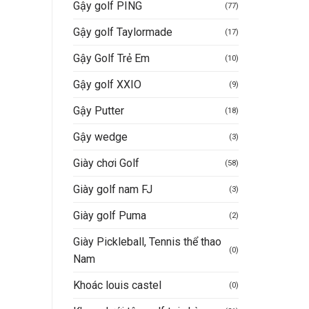
Gậy golf PING
(77)
Gậy golf Taylormade
(17)
Gậy Golf Trẻ Em
(10)
Gậy golf XXIO
(9)
Gậy Putter
(18)
Gậy wedge
(3)
Giày chơi Golf
(58)
Giày golf nam FJ
(3)
Giày golf Puma
(2)
Giày Pickleball, Tennis thể thao
(0)
Nam
Khoác louis castel
(0)