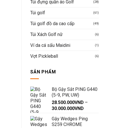
Túi đựng quần áo Golf
(28)
Túi golf
(61)
Túi golf đồ da cao cấp
(49)
Túi Xách Golf nữ
(6)
Ví da cá sấu Maidini
(1)
Vợt Pickleball
(6)
SẢN PHẨM
Bộ Gậy Sắt PING G440
(5-9, PW, UW)
28.500.000
VND
–
Khoảng
30.000.000
VND
giá:
Gậy Wedges Ping
từ
S259 CHROME
28.500.000VND