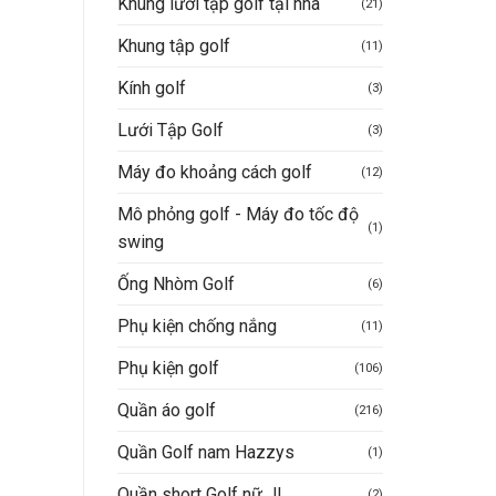
Khung lưới tập golf tại nhà
(21)
Khung tập golf
(11)
Kính golf
(3)
Lưới Tập Golf
(3)
Máy đo khoảng cách golf
(12)
Mô phỏng golf - Máy đo tốc độ
(1)
swing
Ống Nhòm Golf
(6)
Phụ kiện chống nắng
(11)
Phụ kiện golf
(106)
Quần áo golf
(216)
Quần Golf nam Hazzys
(1)
Quần short Golf nữ JL
(2)