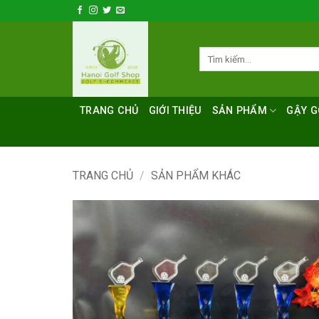
Bỏ
qua
nội
Tìm
dung
kiếm:
TRANG CHỦ
GIỚI THIỆU
SẢN PHẨM
GẬY G
TRANG CHỦ
/
SẢN PHẨM KHÁC