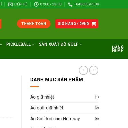
Ỉ
LIÊN HỆ
07:00 - 23:00
+84868097388
THANH TOÁN
GIỎ HÀNG /
0
VND
PICKLEBALL
SẢN XUẤT ĐỒ GOLF
ĐĂNG
NHẬP
DANH MỤC SẢN PHẨM
Áo giữ nhiệt
(1)
Áo golf giữ nhiệt
(2)
Áo Golf kid nam Noressy
(6)