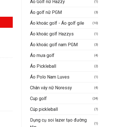
Áo Golf nữ Hazzy
(1)
Áo golf nữ PGM
(3)
Áo khoác golf - Áo golf gile
(10)
Áo khoác golf Hazzys
(1)
Áo khoác golf nam PGM
(3)
Áo mưa golf
(4)
Áo Pickleball
(2)
Áo Polo Nam Luves
(1)
Chân váy nữ Noressy
(4)
Cup golf
(24)
Cúp pickleball
(7)
Dụng cụ soi lazer tạo đường
(1)