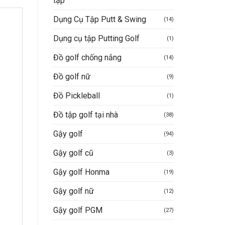
tập
Dụng Cụ Tập Putt & Swing
(14)
Dụng cụ tập Putting Golf
(1)
Đồ golf chống nắng
(14)
Đồ golf nữ
(9)
Đồ Pickleball
(1)
Đồ tập golf tại nhà
(38)
Gậy golf
(94)
Gậy golf cũ
(3)
Gậy golf Honma
(19)
Gậy golf nữ
(12)
Gậy golf PGM
(27)