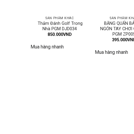
SẢN PHẨM KHÁC
SẢN PHẨM KH
Thảm Đánh Golf Trong
BĂNG QUẤN BẢ
Nhà PGM DJD034
NGÓN TAY CHƠI 
PGM ZP00
850.000
VND
395.000
VN
Mua hàng nhanh
Mua hàng nhanh