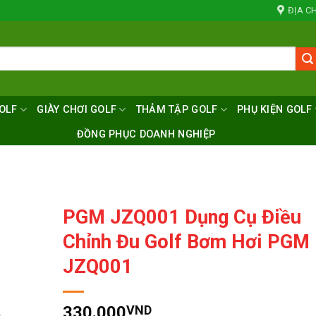
ĐỊA CH
OLF
GIÀY CHƠI GOLF
THẢM TẬP GOLF
PHỤ KIỆN GOLF
ĐỒNG PHỤC DOANH NGHIỆP
PGM JZQ001 Dụng Cụ Điều
Chỉnh Đu Golf Bơm Hơi PGM
JZQ001
330.000
VND