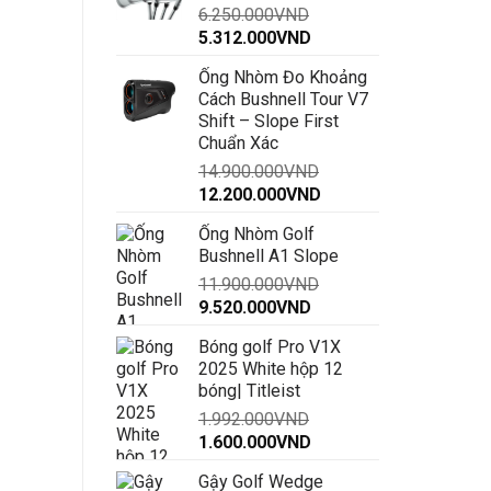
6.250.000
VND
đến
Giá
Giá
5.312.000
VND
30.000.000VND
gốc
hiện
Ống Nhòm Đo Khoảng
là:
tại
Cách Bushnell Tour V7
6.250.000VND.
là:
Shift – Slope First
5.312.000VND.
Chuẩn Xác
14.900.000
VND
Giá
Giá
12.200.000
VND
gốc
hiện
Ống Nhòm Golf
là:
tại
Bushnell A1 Slope
14.900.000VND.
là:
11.900.000
VND
12.200.000VND.
Giá
Giá
9.520.000
VND
gốc
hiện
Bóng golf Pro V1X
là:
tại
2025 White hộp 12
11.900.000VND.
là:
bóng| Titleist
9.520.000VND.
1.992.000
VND
Giá
Giá
1.600.000
VND
gốc
hiện
Gậy Golf Wedge
là:
tại