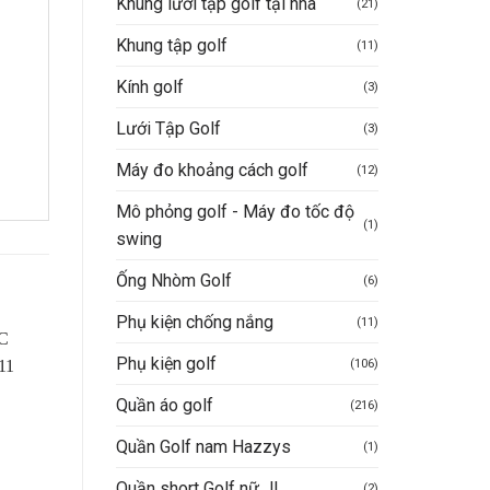
Khung lưới tập golf tại nhà
(21)
Khung tập golf
(11)
Kính golf
(3)
Lưới Tập Golf
(3)
Máy đo khoảng cách golf
(12)
Mô phỏng golf - Máy đo tốc độ
(1)
swing
Ống Nhòm Golf
(6)
Phụ kiện chống nắng
(11)
Phụ kiện golf
(106)
Quần áo golf
(216)
Quần Golf nam Hazzys
(1)
Quần short Golf nữ JL
(2)