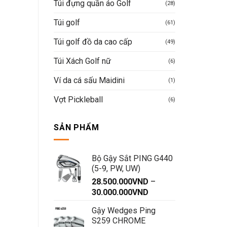
Túi đựng quần áo Golf
(28)
Túi golf
(61)
Túi golf đồ da cao cấp
(49)
Túi Xách Golf nữ
(6)
Ví da cá sấu Maidini
(1)
Vợt Pickleball
(6)
SẢN PHẨM
Bộ Gậy Sắt PING G440
(5-9, PW, UW)
28.500.000
VND
–
Khoảng
30.000.000
VND
giá:
Gậy Wedges Ping
từ
S259 CHROME
28.500.000VND