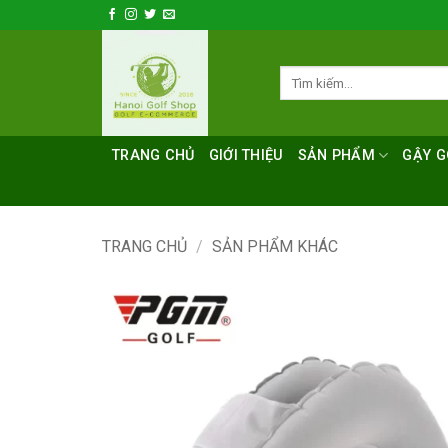
Bỏ
qua
nội
Tìm
dung
kiếm:
TRANG CHỦ
GIỚI THIỆU
SẢN PHẨM
GẬY G
TRANG CHỦ
/
SẢN PHẨM KHÁC