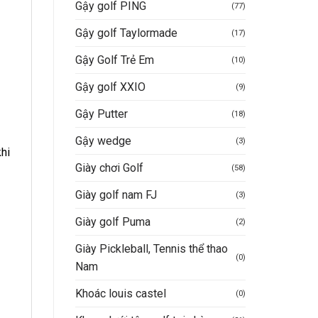
Gậy golf PING
(77)
Gậy golf Taylormade
(17)
Gậy Golf Trẻ Em
(10)
Gậy golf XXIO
(9)
Gậy Putter
(18)
Gậy wedge
(3)
khi
Giày chơi Golf
(58)
Giày golf nam FJ
(3)
Giày golf Puma
(2)
Giày Pickleball, Tennis thể thao
(0)
Nam
Khoác louis castel
(0)