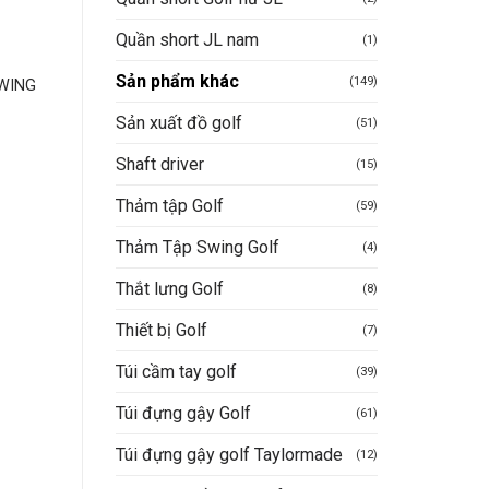
Quần short JL nam
(1)
SẢN PHẨM KHÁC
SẢN PHẨM KHÁC
Sản phẩm khác
(149)
SWING
Túi Cầm tay Golf– Thương
Swing Bar tay cầm kỹ
hiệu Maldini
thuật 62 HBG009
Sản xuất đồ golf
(51)
1.100.000
VND
580.000
VND
Shaft driver
(15)
Mua hàng nhanh
Mua hàng nhanh
Thảm tập Golf
(59)
Thảm Tập Swing Golf
(4)
Thắt lưng Golf
(8)
Thiết bị Golf
(7)
Túi cầm tay golf
(39)
Túi đựng gậy Golf
(61)
Túi đựng gậy golf Taylormade
(12)