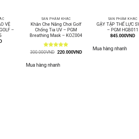
ÁC
SẢN PHẨM KHÁC
SẢN PHẨM KHÁC
O VỆ
Khăn Che Nắng Chơi Golf
GẬY TẬP THỂ LỰC 
GOLF –
Chống Tia UV – PGM
– PGM HGB011
5
Breathing Mask – KOZ004
845.000
VND
D
Mua hàng nhanh
Được xếp
Giá
Giá
300.000
VND
220.000
VND
gốc
hiện
hạng
5
5
là:
tại
sao
Mua hàng nhanh
300.000VND.
là:
220.000VND.