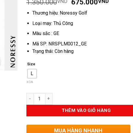
Giá
Giá
1.350.000
VND
675.000
VND
dựa trên
đánh giá
gốc
hiện
Thương hiệu: Noressy Golf
là:
tại
1.350.000VND.
là:
Loại may: Thủ Công
675.00
Màu sắc : GE
Mã SP: NRSPLM0012_GE
Trạng thái: Còn hàng
Size
L
XÓA
Số lượng
THÊM VÀO GIỎ HÀNG
MUA HÀNG NHANH