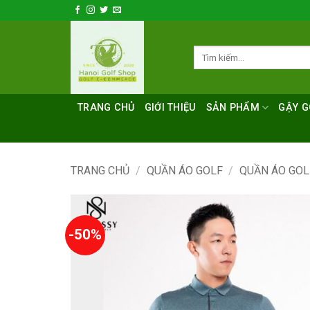
Bỏ
qua
nội
Tìm
dung
kiếm:
TRANG CHỦ
GIỚI THIỆU
SẢN PHẨM
GẬY G
TRANG CHỦ
/
QUẦN ÁO GOLF
/
QUẦN ÁO GO
-50%