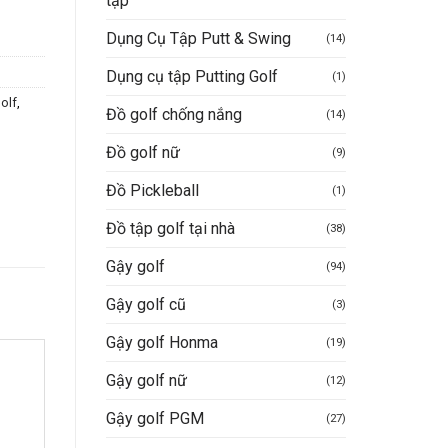
tập
Dụng Cụ Tập Putt & Swing
(14)
Dụng cụ tập Putting Golf
(1)
olf
,
Đồ golf chống nắng
(14)
Đồ golf nữ
(9)
Đồ Pickleball
(1)
Đồ tập golf tại nhà
(38)
Gậy golf
(94)
Gậy golf cũ
(3)
Gậy golf Honma
(19)
Gậy golf nữ
(12)
Gậy golf PGM
(27)