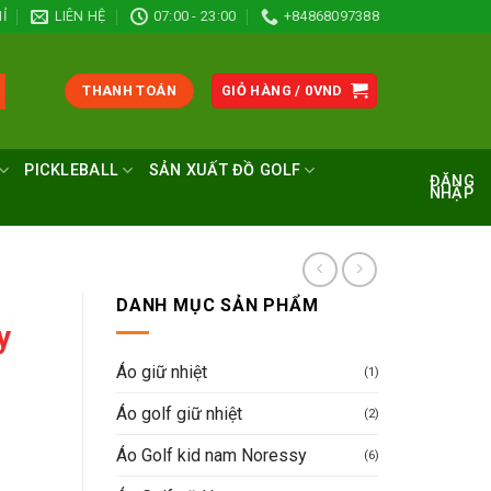
Ỉ
LIÊN HỆ
07:00 - 23:00
+84868097388
THANH TOÁN
GIỎ HÀNG /
0
VND
PICKLEBALL
SẢN XUẤT ĐỒ GOLF
ĐĂNG
NHẬP
DANH MỤC SẢN PHẨM
y
Áo giữ nhiệt
(1)
Áo golf giữ nhiệt
(2)
Áo Golf kid nam Noressy
(6)