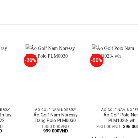
-26%
-50%
RESSY
ÁO GOLF NAM NORESSY
ÁO GOLF NAM NORE
ắn tay
Áo Golf Nam Noressy
Áo Golf Polo N
 22
Dáng Polo PLM0030
PLM1023- wh
Giá
D
1.350.000
VND
790.000
VND
395.00
Giá
Giá
Giá
gốc
D
999.000
VND
hiện
gốc
hiện
là: