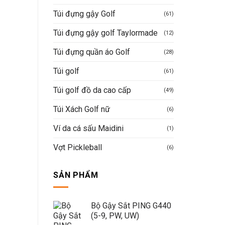
Túi đựng gậy Golf
(61)
Túi đựng gậy golf Taylormade
(12)
Túi đựng quần áo Golf
(28)
Túi golf
(61)
Túi golf đồ da cao cấp
(49)
Túi Xách Golf nữ
(6)
Ví da cá sấu Maidini
(1)
Vợt Pickleball
(6)
SẢN PHẨM
Bộ Gậy Sắt PING G440
(5-9, PW, UW)