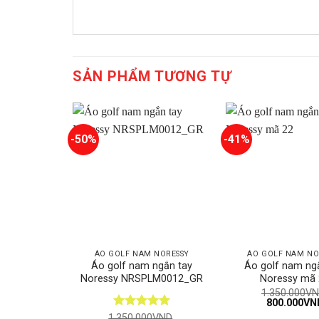
SẢN PHẨM TƯƠNG TỰ
-50%
-41%
ÁO GOLF NAM NORESSY
ÁO GOLF NAM NO
Áo golf nam ngắn tay
Áo golf nam ng
Noressy NRSPLM0012_GR
Noressy mã
1.350.000
VN
Giá
800.000
VN
gốc
Được xếp
1.350.000
VND