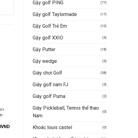
Gậy golf PING
(77)
Gậy golf Taylormade
(17)
Gậy Golf Trẻ Em
(10)
Gậy golf XXIO
(9)
Gậy Putter
(18)
-50%
-50%
Gậy wedge
(3)
Giày chơi Golf
(58)
Giày golf nam FJ
(3)
Giày golf Puma
(2)
Giày Pickleball, Tennis thể thao
SSY
ÁO GOLF NAM NORESSY
ÁO GOLF NAM NORESSY
(0)
am
Áo Golf Nam Noressy
Áo golf nam Noressy
Nam
PLM1021 PI
PLM0021 RE
Giá
0
VND
Khoác louis castel
(0)
hiện
tại
Được xếp
Giá
Giá
Được xếp
Giá
790.000
VND
395.000
VND
790.000
VND
395.000
V