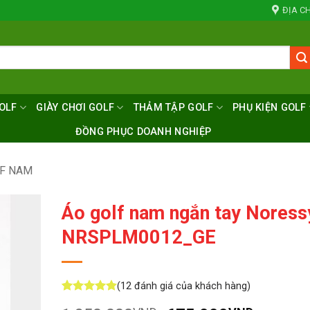
ĐỊA CH
OLF
GIÀY CHƠI GOLF
THẢM TẬP GOLF
PHỤ KIỆN GOLF
ĐỒNG PHỤC DOANH NGHIỆP
LF NAM
Áo golf nam ngắn tay Noress
NRSPLM0012_GE
(
12
đánh giá của khách hàng)
5
12
trên 5