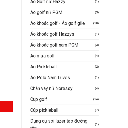
Áo Golf nữ Hazzy
(1)
Áo golf nữ PGM
(3)
Áo khoác golf - Áo golf gile
(10)
0VND.
Áo khoác golf Hazzys
(1)
Áo khoác golf nam PGM
(3)
Áo mưa golf
(4)
Áo Pickleball
(2)
Áo Polo Nam Luves
(1)
Chân váy nữ Noressy
(4)
Cup golf
(24)
Cúp pickleball
(7)
Dụng cụ soi lazer tạo đường
(1)