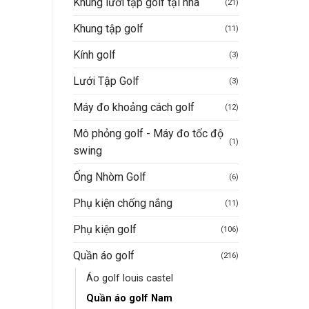
Khung lưới tập golf tại nhà
0VND.
là:
(21)
gốc
hiện
gốc
hạng
5
5
hạng
5
5
395.000VND.
là:
tại
là:
sao
sao
Mua hàng nhanh
Mua hàng nhanh
790.000VND.
là:
790.000VN
Khung tập golf
(11)
395.000VND.
Kính golf
(3)
Lưới Tập Golf
(3)
Máy đo khoảng cách golf
(12)
Mô phỏng golf - Máy đo tốc độ
(1)
swing
Ống Nhòm Golf
(6)
Phụ kiện chống nắng
(11)
Phụ kiện golf
(106)
Quần áo golf
(216)
Áo golf louis castel
Quần áo golf Nam