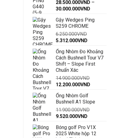
28.500.000
VND
–
Khoảng
30.000.000
VND
giá:
Gậy Wedges Ping
từ
S259 CHROME
28.500.000VND
6.250.000
VND
đến
Giá
Giá
5.312.000
VND
30.000.000VND
gốc
hiện
Ống Nhòm Đo Khoảng
là:
tại
Cách Bushnell Tour V7
6.250.000VND.
là:
Shift – Slope First
5.312.000VND.
Chuẩn Xác
14.900.000
VND
Giá
Giá
12.200.000
VND
gốc
hiện
Ống Nhòm Golf
là:
tại
Bushnell A1 Slope
14.900.000VND.
là:
11.900.000
VND
12.200.000VND.
Giá
Giá
9.520.000
VND
gốc
hiện
Bóng golf Pro V1X
là:
tại
2025 White hộp 12
11.900.000VND.
là: