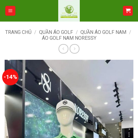
Bỏ
qua
nội
dung
TRANG CHỦ
/
QUẦN ÁO GOLF
/
QUẦN ÁO GOLF NAM
/
ÁO GOLF NAM NORESSY
-14%