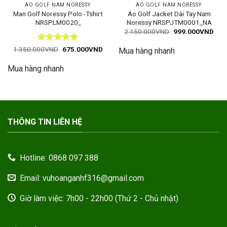
ÁO GOLF NAM NORESSY
ÁO GOLF NAM NORESSY
Man Golf Noressy Polo -Tshirt
Áo Golf Jacket Dài Tay Nam
NRSPLM0020_
Noressy NRSPJTM0001_NA
Giá
Giá
2.150.000
VND
999.000
VND
gốc
hiện
là:
tại
Được xếp
Giá
Giá
1.350.000
VND
675.000
VND
Mua hàng nhanh
2.150.000VND.
là:
gốc
hiện
hạng
5
5
999
là:
tại
sao
Mua hàng nhanh
1.350.000VND.
là:
675.000VND.
THÔNG TIN LIÊN HỆ
Hotline: 0868 097 388
Email: vuhoanganhf316@gmail.com
Giờ làm việc: 7h00 - 22h00 (Thứ 2 - Chủ nhật)