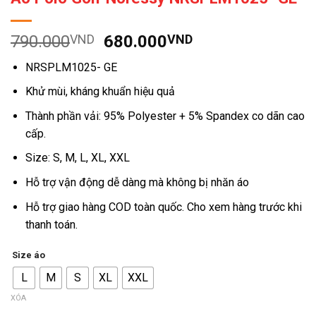
Giá
Giá
790.000
VND
680.000
VND
gốc
hiện
NRSPLM1025- GE
là:
tại
790.000VND.
là:
Khử mùi, kháng khuẩn hiệu quả
680.000VND.
Thành phần vải: 95% Polyester + 5% Spandex co dãn cao
cấp.
Size: S, M, L, XL, XXL
Hỗ trợ vận động dễ dàng mà không bị nhăn áo
Hỗ trợ giao hàng COD toàn quốc. Cho xem hàng trước khi
thanh toán.
Size áo
L
M
S
XL
XXL
XÓA