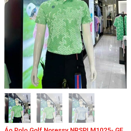
Áo Polo Golf Noressy NRSPLM1025- GE