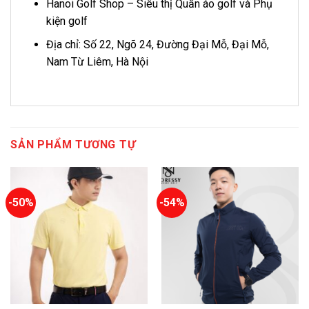
Hanoi Golf Shop – Siêu thị Quần áo golf và Phụ
kiện golf
Địa chỉ: Số 22, Ngõ 24, Đường Đại Mỗ, Đại Mỗ,
Nam Từ Liêm, Hà Nội
SẢN PHẨM TƯƠNG TỰ
-50%
-54%