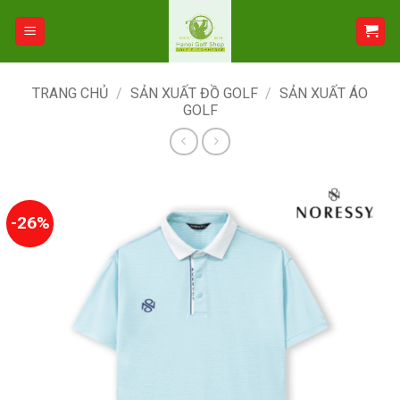
Bỏ
qua
nội
dung
TRANG CHỦ
/
SẢN XUẤT ĐỒ GOLF
/
SẢN XUẤT ÁO
GOLF
-26%