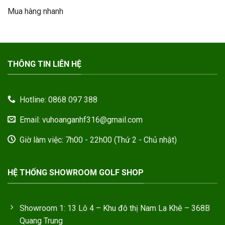
395.
là:
tại
sao
Mua hàng nhanh
790.000VND.
là:
395.000VND.
THÔNG TIN LIÊN HỆ
Hotline: 0868 097 388
Email: vuhoanganhf316@gmail.com
Giờ làm việc: 7h00 - 22h00 (Thứ 2 - Chủ nhật)
HỆ THỐNG SHOWROOM GOLF SHOP
Showroom 1: 13 Lô 4 – Khu đô thị Nam La Khê – 368B
Quang Trung