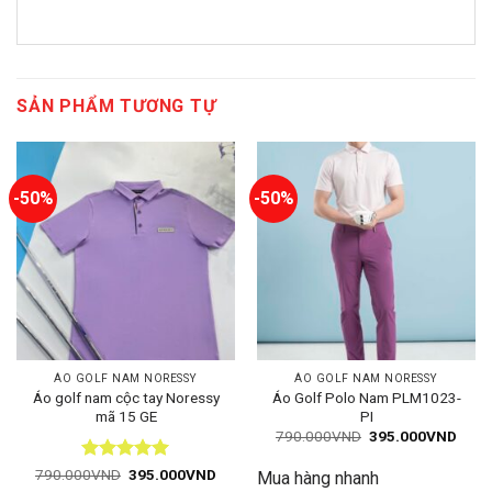
SẢN PHẨM TƯƠNG TỰ
-50%
-50%
ÁO GOLF NAM NORESSY
ÁO GOLF NAM NORESSY
Áo golf nam cộc tay Noressy
Áo Golf Polo Nam PLM1023-
mã 15 GE
PI
Giá
Giá
790.000
VND
395.000
VND
gốc
hiện
là:
tại
Được xếp
Giá
Giá
790.000
VND
395.000
VND
Mua hàng nhanh
790.000VND.
là:
gốc
hiện
hạng
5
5