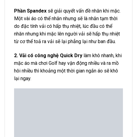
Áo Golf Nam Dài Tay Noressy PLLM0011 WH
3. Chất vải có thể chống tia UV 50+
mức an toàn
cho da dưới tác động của các tia UV có hại cho da .
Hạn chế ảnh hưởng của tia cực tím.
4. Vải có thành phần kháng
khuẩn giúp hạn chế
để lại mùi cơ thể khi vận động mạnh và ra nhiều mồ
hôi. Lớp kháng khuẩn này sẽ tồn tại cho đến khi giặt
quá 30 lần.
Mang phong cách vừa lịch lãm, sang trọng vừa trẻ
trung, năng động để các golfer có nhiều lựa chọn
phù hợp.
Đặc biệt, dáng Áo Golf nam dài tay
Noressy
ngoài
việc phù hợp khi diện trên sân cỏ, quý ông còn có
thể diện đi làm hay những buổi dạo phố cùng bạn