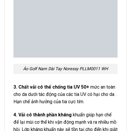
bè.
Sản phẩm siêu mịn: gấp đôi sợi vải, co giãn thoải
mái. Lại mềm mại, mang đến cho người mặc cảm
giác dễ chịu.
Thấm hút mồ hôi Thoáng khí, khô nhanh
Độ bền cao lên tới nhiều năm, ít bị phai màu.
Form dáng chuẩn, hỗ trợ vận động tối đa Thiết kế
trẻ trung, thanh lịch, kiểu dáng hiện đại, năng động.
Áo Golf Nam Dài Tay Noressy PLLM0011 WH
Ngoài ra, các chi tiết may của Noressy rất khó, chỉ
dùng may sản phẩm cũng là chỉ chuyên dụng có thể
kéo dãn gấp 5 lần chỉ thường.
Áo Golf nam dài tay
Noressy
có chức năng chống nước tạm thời.