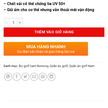
1.390.000VND.
là:
– Chất vải có thể chống tia UV 50+
1.050.000V
– Giữ ấm cho cơ thể nhưng vẫn thoải mái vận động
Số lượng
THÊM VÀO GIỎ HÀNG
MUA HÀNG NHANH
Gọi điện xác nhận và giao hàng tận nơi
Danh mục:
Áo golf nam Noressy
,
Quần áo golf
,
Quần áo golf Nam