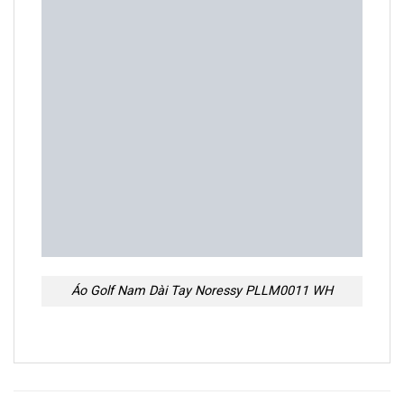
Hotline: 0868 097 388
Email: vuhoanganhf316@gmail.com
Giờ làm việc: 7h00 - 22h00 (Thứ 2 - Chủ nhật)
HỆ THỐNG SHOWROOM GOLF SHOP
Showroom 1: 13 Lô 4 – Khu đô thị Nam La Khê – 368B
Quang Trung
Showroom 2: Khu 918 – Sân Golf Long Biên – Phúc
Đồng – Long Biên – Hà Nội
Showroom 3: 208 Ngọc Trai, Vinhomes Ocean Park – Gia
Lâm – Hà Nội
Showroom 4: 80 Nguyễn Văn Giáp – Mỹ Đình – Nam Từ