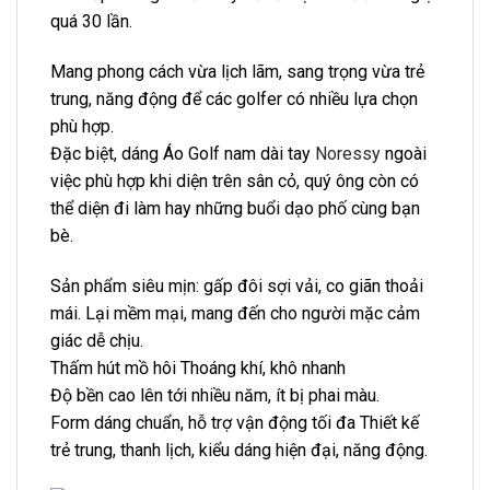
Khi đi chơi có nước bắn vào thì sẽ không thấm
nước hoặc đi dưới trời mưa nhỏ sẽ không thấm
nước.
Là một sản phẩm thể thao năng động, do
vậy áo Golf cần đảm bảo được các yếu tố
thoáng mát, co giãn.
Áo Golf Nam Dài Tay Noressy PLLM0011 WH
SẢN PHẨM TƯƠNG TỰ