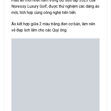
mẫu áo mới nhất nằm trong Bộ sưu tập 2023 của
Noressy Luxury Golf, được thử nghiệm các dáng áo
mới, tích hợp cùng công nghệ tiên tiến.
Áo kết hợp giữa 2 màu trắng đen cơ bản, làm nên
vẻ đẹp lịch lãm cho các Quý ông.
Áo Golf Nam Dài Tay Noressy PLLM0011 WH
Chất liệu Polyester
giúp cho áo co giãn thoải mái
– Noressy ưu tiên co giãn chiều ngang hơn là co
giãn dọc. Được tính toán dựa trên cử động xoay
ngang của những người chơi golf nói riêng và thể
thao nói chung nên chất liệu có hiệu quả cao khi sử
dụng.
Đặc tính công nghệ: