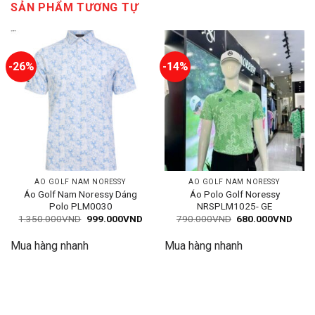
Liêm - Hà Nội
Showroom 5: Đường Tân Sơn, Phường 12, Quận Gò Vấp,
Thành Phố Hồ Chí Minh
Showroom 6: Đường Nguyễn Văn Linh, Thạch Gián, Thanh
Khê, Đà Nẵng
CHÍNH SÁCH & ĐIỀU KHOẢN
Chính sách bảo mật
Chính sách thanh toán
Chính sách vận chuyển
Điều kiện giao dịch chung
Thông tin về giá