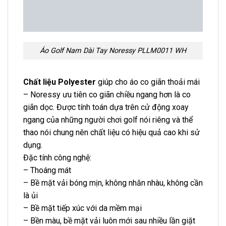
– Thoáng mát
– Bề mặt vải bóng mịn, không nhăn nhàu, không cần
là ủi
– Bề mặt tiếp xúc với da mềm mại
– Bền màu, bề mặt vải luôn mới sau nhiều lần giặt
Phần Spandex
sẽ giải quyết vấn đề nhăn khi mặc.
Một vài áo có thể nhăn nhưng sẽ là nhăn tạm thời
do đặc tính vải có hấp thụ nhiệt, lúc đầu có thể
nhăn nhưng khi mặc lên người vải sẽ hấp thụ nhiệt
từ cơ thể toả ra vải sẽ lại phẳng lại như ban đầu.
2. Vải có công nghệ Quick Dry
làm khô nhanh, khi
mặc áo mà chơi Golf hay vận động nhiều và ra mồ
hôi nhiều thì khoảng một thời gian ngắn áo sẽ khô
lại ngay.