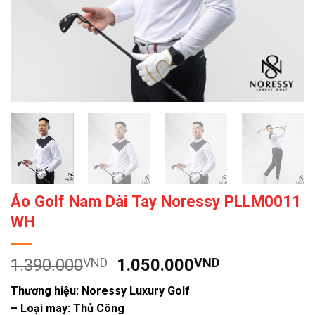
Áo Golf Nam Dài Tay Noressy PLLM0011
WH
Giá
Giá
1.390.000
VND
1.050.000
VND
gốc
hiện
Thương hiệu: Noressy Luxury Golf
là:
tại
– Loại may: Thủ Công