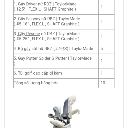
1. Gậy Driver nữ RBZ | TaylorMade
1
( 12.5° , FLEX L , SHAFT Graphite )
2. Gậy Fairway
nữ RBZ | TaylorMade
1
( #5-18° , FLEX L , SHAFT Graphite )
3.
Gậy Rescue
nữ RBZ | TaylorMade
1
( #5-25° , FLEX L , SHAFT Graphite )
4. Bộ gậy sắt nữ RBZ (#7-P,S) | TaylorMade
5
5. Gậy Putter Spider S Putter | TaylorMade
1
(
6. Túi golf cao cấp đi kèm
1
Tổng số lượng hàng hóa
10