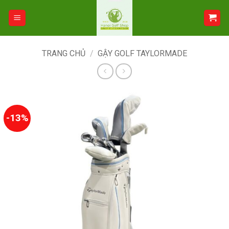
Bỏ
qua
nội
dung
TRANG CHỦ
/
GẬY GOLF TAYLORMADE
-13%