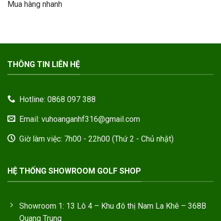
Mua hàng nhanh
90.000.000VND.
là:
50.000.000VND.
THÔNG TIN LIÊN HỆ
Hotline: 0868 097 388
Email: vuhoanganhf316@gmail.com
Giờ làm việc: 7h00 - 22h00 (Thứ 2 - Chủ nhật)
HỆ THỐNG SHOWROOM GOLF SHOP
Showroom 1: 13 Lô 4 – Khu đô thị Nam La Khê – 368B
Quang Trung