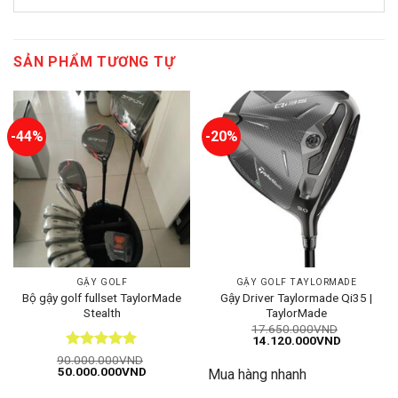
SẢN PHẨM TƯƠNG TỰ
-44%
-20%
GẬY GOLF
GẬY GOLF TAYLORMADE
Bộ gậy golf fullset TaylorMade
Gậy Driver Taylormade Qi35 |
Stealth
TaylorMade
17.650.000
VND
Giá
Giá
14.120.000
VND
gốc
hiện
Được xếp
90.000.000
VND
là:
tại
Giá
Giá
50.000.000
VND
hạng
5
5
Mua hàng nhanh
17.650.000VND.
là:
gốc
hiện
14.120.00
sao
là:
tại