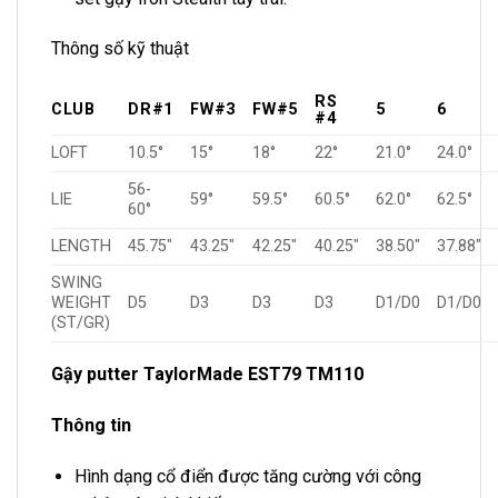
Thông số kỹ thuật
RS
CLUB
DR#1
FW#3
FW#5
5
6
#4
LOFT
10.5°
15°
18°
22°
21.0°
24.0°
56-
LIE
59°
59.5°
60.5°
62.0°
62.5°
60°
LENGTH
45.75″
43.25″
42.25″
40.25″
38.50″
37.88″
SWING
WEIGHT
D5
D3
D3
D3
D1/D0
D1/D0
(ST/GR)
Gậy
putter TaylorMade EST79 TM110
Thông tin
Hình dạng cổ điển được tăng cường với công