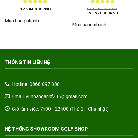
Được xếp
Được xếp
12.384.400
VND
95.950.000
VND
Giá
Giá
76.760.000
VND
hạng
5
5
hạng
5
5
gốc
hiện
sao
sao
Mua hàng nhanh
là:
tại
Mua hàng nhanh
95.950.000VND.
là:
76.760.00
THÔNG TIN LIÊN HỆ
Hotline: 0868 097 388
Email: vuhoanganhf316@gmail.com
Giờ làm việc: 7h00 - 22h00 (Thứ 2 - Chủ nhật)
HỆ THỐNG SHOWROOM GOLF SHOP