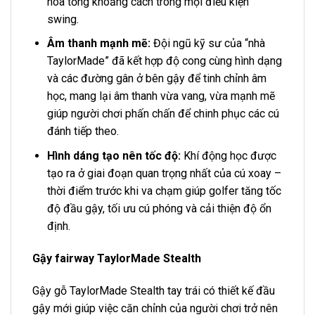
hóa tổng khoảng cách trong mọi điều kiện
swing.
Âm thanh mạnh mẽ:
Đội ngũ kỹ sư của “nhà
TaylorMade” đã kết hợp độ cong cùng hình dạng
và các đường gân ở bên gậy để tinh chỉnh âm
học, mang lại âm thanh vừa vang, vừa mạnh mẽ
giúp người chơi phấn chấn để chinh phục các cú
đánh tiếp theo.
Hình dáng tạo nên tốc độ:
Khí động học được
tạo ra ở giai đoạn quan trọng nhất của cú xoay –
thời điểm trước khi va chạm giúp golfer tăng tốc
độ đầu gậy, tối ưu cú phóng và cải thiện độ ổn
định.
Gậy fairway TaylorMade Stealth
Gậy gỗ TaylorMade Stealth tay trái có thiết kế đầu
gậy mới giúp việc căn chỉnh của người chơi trở nên