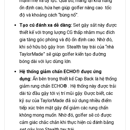
mạnh mẽ và uy lực. Qua đó, mang lại khả năng
ổn định cao, hứa hẹn giúp golfer nâng cao tốc
độ và khoảng cách “bùng nổ”.
Tạo cú đánh xa dễ dàng:
Set gậy sắt này được
thiết kế với trọng lượng CG thấp nhằm mục đích
gia tăng góc phóng và độ ổn định cao. Nhờ đó,
khi sở hữu bộ gậy Iron Stealth tay trái của “nhà
TaylorMade” sẽ giúp golfer kiến tạo đường
bóng dài với lực dừng lớn.
Hệ thống giảm chấn ECHO® được ứng
dụng:
Ẩn bên trong thiết kế Cap Back là hệ thống
giảm rung chấn ECHO® . Hệ thống này được trải
dài từ đầu gậy tới vị trí mũi gậy. Được biết, các
kỹ sư của TaylorMade đã sử dụng nhiều điểm
tiếp xúc trên mặt gậy để giảm các rung chấn
không mong muốn. Nhờ đó, golfer sẽ có được
cảm giác chắc chắn khi thực hiện cú đánh bằng
set gậy Iron Stealth tay trái.