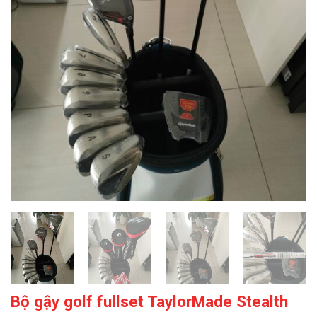
Bộ gậy golf fullset TaylorMade Stealth