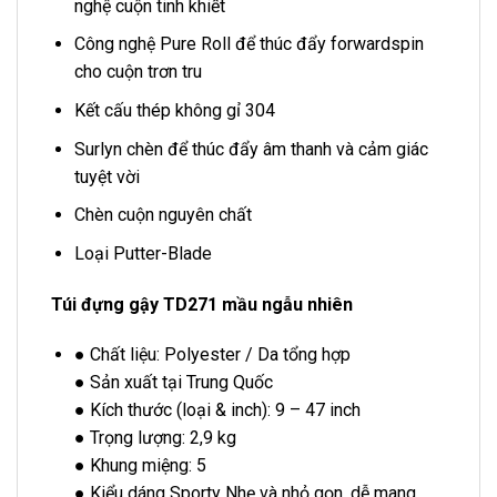
nghệ cuộn tinh khiết
Công nghệ Pure Roll để thúc đẩy forwardspin
cho cuộn trơn tru
Kết cấu thép không gỉ 304
Surlyn chèn để thúc đẩy âm thanh và cảm giác
tuyệt vời
Chèn cuộn nguyên chất
Loại Putter-Blade
Túi đựng gậy TD271 mầu ngẫu nhiên
● Chất liệu: Polyester / Da tổng hợp
● Sản xuất tại Trung Quốc
● Kích thước (loại & inch): 9 – 47 inch
● Trọng lượng: 2,9 kg
● Khung miệng: 5
● Kiểu dáng Sporty Nhẹ và nhỏ gọn, dễ mang