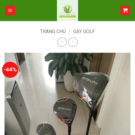
Bỏ
qua
nội
dung
TRANG CHỦ
/
GẬY GOLF
-44%