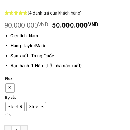
(
4
đánh giá của khách hàng)
5
4
trên 5
Giá
Giá
90.000.000
VND
50.000.000
VND
dựa trên
đánh giá
gốc
hiện
Giới tính: Nam
là:
tại
90.000.000VND.
là:
Hãng: TaylorMade
50.000.0
Sản xuất : Trung Quốc
Bảo hành: 1 Năm (Lỗi nhà sản xuất)
Flex
S
Bộ sắt
Steel R
Steel S
XÓA
Số lượng