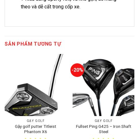
theo và dễ cất trong cốp xe.
SẢN PHẨM TƯƠNG TỰ
-20%
GẬY GOLF
GẬY GOLF
Gậy golf putter Titleist
Fullset Ping G425 – Iron Shaft
Phantom X6
Steel