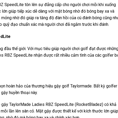
BZ SpeedLite tôn lên sự đẳng cấp cho người chơi mỗi khi xuống
 lớn giúp tiếp xúc dễ dàng với mặt bóng nhờ đó bóng bay xa và
há mỏng nhờ đó giúp ra tăng độ đàn hồi của cú đánh bóng cũng nh
eo quỹ đạo chuẩn xác mà người chơi đã ngắm trước khi đánh.
edLite
g đầu thế giới. Với mục tiêu giúp người chơi golf đạt được nhữn
es RBZ SpeedLite nhận được rất nhiều cảm tình của các golfer b
ọn hoàn hảo của thương hiệu gậy golf Taylormade. Bất kỳ golfer
gậy huyền thoại này.
 Bộ gậy TaylorMade Ladies RBZ SpeedLite (RocketBladez) có khả
mỗi lần lên sân cỏ. Mặt gậy được thiết kế với kích thước lớn giú
óng, nhờ đó mà bóng bay xa và chính xác hơn.