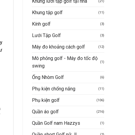
Khung lưới tập golf tại nhà
(21)
Khung tập golf
(11)
Kính golf
(3)
Lưới Tập Golf
(3)
ày
Máy đo khoảng cách golf
(12)
ư
Mô phỏng golf - Máy đo tốc độ
(1)
swing
Ống Nhòm Golf
(6)
Phụ kiện chống nắng
(11)
Phụ kiện golf
(106)
ả
Quần áo golf
(216)
Quần Golf nam Hazzys
(1)
Quần short Golf nữ JL
(2)