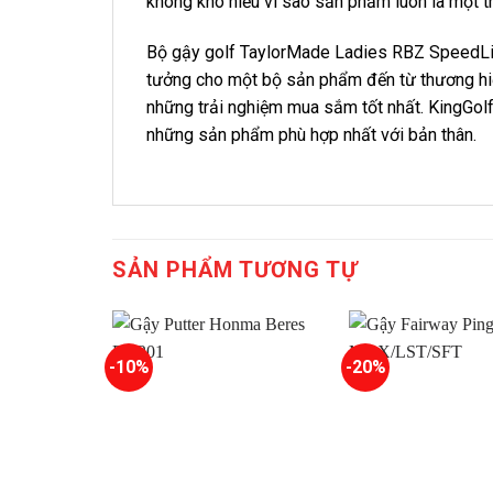
không khó hiểu vì sao sản phẩm luôn là một t
Bộ gậy golf TaylorMade Ladies RBZ SpeedLit
tưởng cho một bộ sản phẩm đến từ thương hiệ
những trải nghiệm mua sắm tốt nhất. KingGol
những sản phẩm phù hợp nhất với bản thân.
SẢN PHẨM TƯƠNG TỰ
-10%
-20%