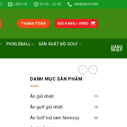
Ỉ
LIÊN HỆ
07:00 - 23:00
+84868097388
THANH TOÁN
GIỎ HÀNG /
0
VND
PICKLEBALL
SẢN XUẤT ĐỒ GOLF
ĐĂNG
NHẬP
DANH MỤC SẢN PHẨM
Áo giữ nhiệt
(1)
Áo golf giữ nhiệt
(2)
Áo Golf kid nam Noressy
(6)