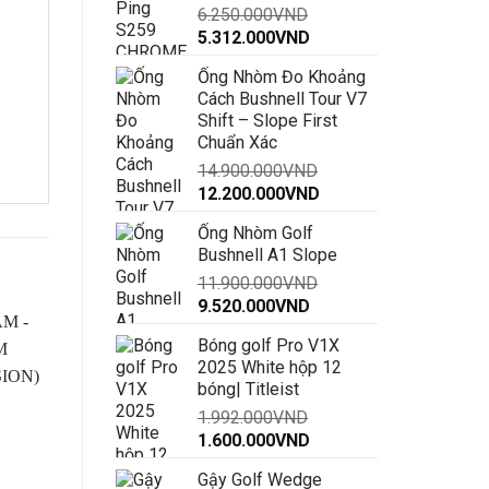
6.250.000
VND
đến
Giá
Giá
5.312.000
VND
30.000.000VND
gốc
hiện
Ống Nhòm Đo Khoảng
là:
tại
Cách Bushnell Tour V7
6.250.000VND.
là:
Shift – Slope First
5.312.000VND.
Chuẩn Xác
14.900.000
VND
Giá
Giá
12.200.000
VND
gốc
hiện
Ống Nhòm Golf
là:
tại
Bushnell A1 Slope
14.900.000VND.
là:
11.900.000
VND
12.200.000VND.
Giá
Giá
9.520.000
VND
gốc
hiện
Bóng golf Pro V1X
là:
tại
-35%
-13%
2025 White hộp 12
11.900.000VND.
là:
bóng| Titleist
9.520.000VND.
1.992.000
VND
Giá
Giá
1.600.000
VND
gốc
hiện
Gậy Golf Wedge
là:
tại