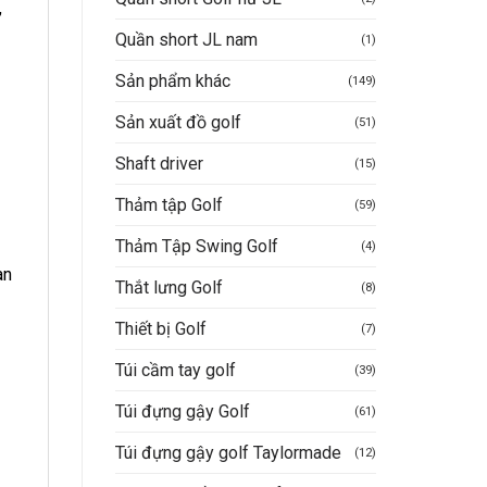
,
Quần short JL nam
(1)
Sản phẩm khác
(149)
Sản xuất đồ golf
(51)
Shaft driver
(15)
Thảm tập Golf
(59)
Thảm Tập Swing Golf
(4)
àn
Thắt lưng Golf
(8)
Thiết bị Golf
(7)
Túi cầm tay golf
(39)
Túi đựng gậy Golf
(61)
Túi đựng gậy golf Taylormade
(12)