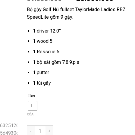
gốc
hiệ
Bộ gậy Golf Nữ fullset TaylorMade Ladies RBZ
là:
tại
SpeedLite gồm 9 gậy:
39.000.000VND.
là:
23
1 driver 12.0°
1 wood 5
1 Resscue 5
1 bộ sắt gồm 7.8.9.p.s
1 putter
1 túi gậy
Flex
L
XÓA
Số lượng