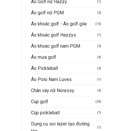
Áo Golf nữ Hazzy
(1)
n
Áo golf nữ PGM
(3)
Áo khoác golf - Áo golf gile
(10)
.000.000VND.
Áo khoác golf Hazzys
(1)
Áo khoác golf nam PGM
(3)
Áo mưa golf
(4)
Áo Pickleball
(2)
Áo Polo Nam Luves
(1)
Chân váy nữ Noressy
(4)
Cup golf
(24)
Cúp pickleball
(7)
Dụng cụ soi lazer tạo đường
(1)