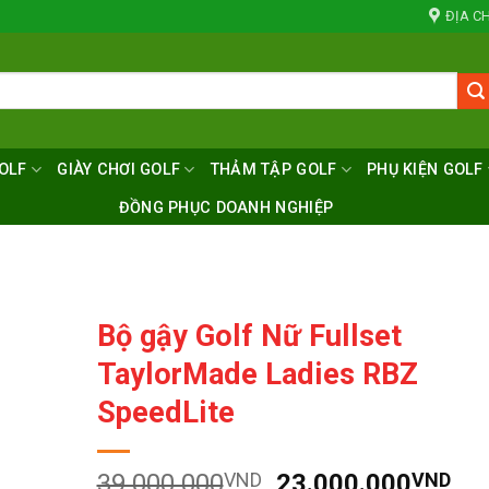
ĐỊA CH
OLF
GIÀY CHƠI GOLF
THẢM TẬP GOLF
PHỤ KIỆN GOLF
ĐỒNG PHỤC DOANH NGHIỆP
Bộ gậy Golf Nữ Fullset
TaylorMade Ladies RBZ
SpeedLite
Giá
Giá
39.000.000
VND
23.000.000
VND