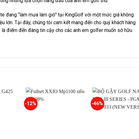
rong những lựa chọn hàng đầu của anh em golf thủ.
e đang “làm mưa làm gió” tại KingGolf với một mức giá không
u lớn. Tại đây, chúng tôi cam kết mang đến cho quý khách hàng
f là điểm đến đáng tin cậy cho các anh em golfer muốn sở hữu
-12%
-46%