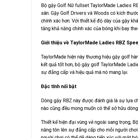
Bộ gậy Golf Nữ fullset TaylorMade Ladies R
sân. Gậy Golf Drivers và Woods có kích thước
chính xác hơn. Với thiết kế độ dày của gậy k
tăng khả năng chính xác của bóng khi bay th
Giới thiệu về TaylorMade Ladies RBZ Spe
TaylorMade hiện này thương hiệu gậy golf hàn
kết quả tốt hơn, bộ gậy golf TaylorMade Ladi
sự đẳng cấp và hiệu quả mà nó mang lại.
Đặc tính nổi bật
Dòng gậy RBZ này được đánh giá là sự lựa ch
nào cũng đều mong muốn có thể sở hữu dòng 
Thiết kế hiện đại vùng vẻ ngoài sang trọng,
năng tôn lên sự đẳng cấp cho mỗi người chơi 
người chơi có thể dễ dàng tiếp xúc với mặt b