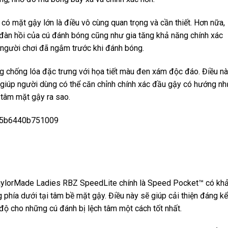
 có mặt gậy lớn là điều vô cùng quan trọng và cần thiết. Hơn nữa,
 đàn hồi của cú đánh bóng cũng như gia tăng khả năng chính xác
người chơi đã ngắm trước khi đánh bóng.
g chống lóa đặc trưng với họa tiết màu đen xám độc đáo. Điều n
n giúp người dùng có thể căn chỉnh chính xác đầu gậy có hướng nh
ng tâm mặt gậy ra sao.
aylorMade Ladies RBZ SpeedLite chính là Speed ​​Pocket™ có kh
 phía dưới tại tâm bề mặt gậy. Điều này sẽ giúp cải thiện đáng kể
ộ cho những cú đánh bị lệch tâm một cách tốt nhất.