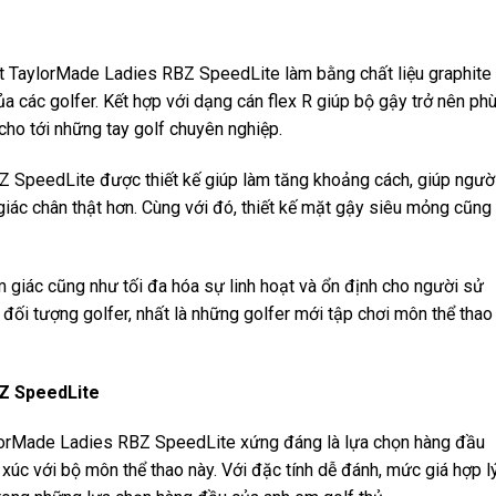
t TaylorMade Ladies RBZ SpeedLite làm bằng chất liệu graphite
a các golfer. Kết hợp với dạng cán flex R giúp bộ gậy trở nên ph
cho tới những tay golf chuyên nghiệp.
Z SpeedLite được thiết kế giúp làm tăng khoảng cách, giúp ngườ
giác chân thật hơn. Cùng với đó, thiết kế mặt gậy siêu mỏng cũng
 giác cũng như tối đa hóa sự linh hoạt và ổn định cho người sử
đối tượng golfer, nhất là những golfer mới tập chơi môn thể thao
Z SpeedLite
ylorMade Ladies RBZ SpeedLite xứng đáng là lựa chọn hàng đầu
p xúc với bộ môn thể thao này. Với đặc tính dễ đánh, mức giá hợp lý