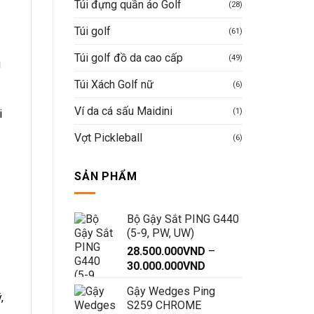
Túi đựng quần áo Golf
(28)
Túi golf
(61)
Túi golf đồ da cao cấp
(49)
ù
Túi Xách Golf nữ
(6)
Ví da cá sấu Maidini
(1)
i
Vợt Pickleball
(6)
SẢN PHẨM
Bộ Gậy Sắt PING G440
(5-9, PW, UW)
28.500.000
VND
–
Khoảng
30.000.000
VND
giá:
Gậy Wedges Ping
từ
,
S259 CHROME
28.500.000VND