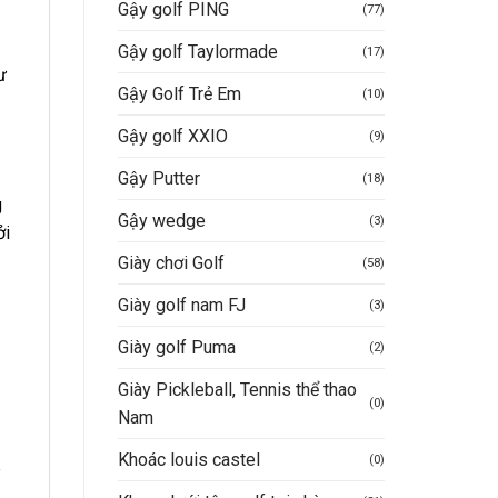
Gậy golf PING
(77)
Gậy golf Taylormade
(17)
ư
Gậy Golf Trẻ Em
(10)
Gậy golf XXIO
(9)
Gậy Putter
(18)
g
Gậy wedge
(3)
ởi
Giày chơi Golf
(58)
Giày golf nam FJ
(3)
Giày golf Puma
(2)
Giày Pickleball, Tennis thể thao
(0)
Nam
Khoác louis castel
(0)
p