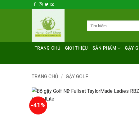
Bỏ
qua
nội
Tìm
dung
kiếm:
TRANG CHỦ
GIỚI THIỆU
SẢN PHẨM
GẬY G
TRANG CHỦ
/
GẬY GOLF
-41%