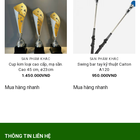
SẢN PHẨM KHÁC
SẢN PHẨM KHÁC
Cup kim loại cao cấp, mạ sần.
Swing bar tay kỹ thuật Caiton
Cao 45 cm, ø23cm
A120
1.450.000
VND
950.000
VND
Mua hàng nhanh
Mua hàng nhanh
THÔNG TIN LIÊN HỆ