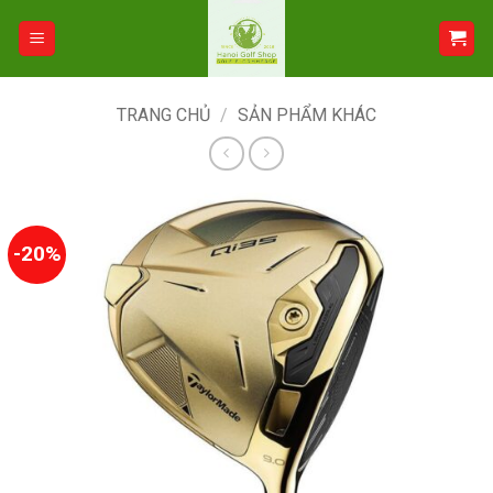
Bỏ
qua
nội
dung
TRANG CHỦ
/
SẢN PHẨM KHÁC
-20%