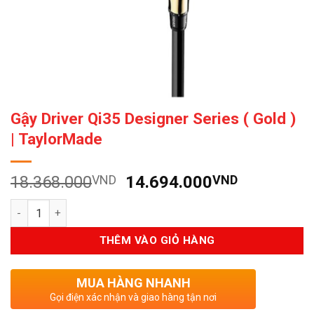
Gậy Driver Qi35 Designer Series ( Gold )
| TaylorMade
Giá
Giá
18.368.000
VND
14.694.000
VND
gốc
hiện
Số lượng
là:
tại
18.368.000VND.
là:
THÊM VÀO GIỎ HÀNG
14.694.0
MUA HÀNG NHANH
Gọi điện xác nhận và giao hàng tận nơi