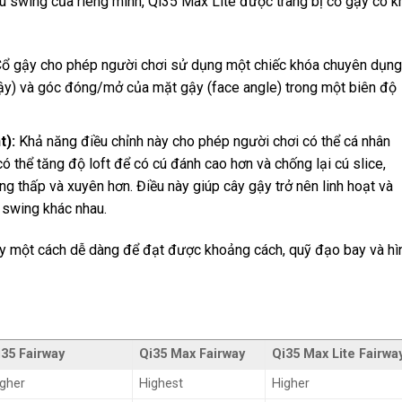
cú swing của riêng mình, Qi35 Max Lite được trang bị cổ gậy có k
ổ gậy cho phép người chơi sử dụng một chiếc khóa chuyên dụng
gậy) và góc đóng/mở của mặt gậy (face angle) trong một biên độ
t):
Khả năng điều chỉnh này cho phép người chơi có thể cá nhân
ó thể tăng độ loft để có cú đánh cao hơn và chống lại cú slice,
g thấp và xuyên hơn. Điều này giúp cây gậy trở nên linh hoạt và
u swing khác nhau.
ậy một cách dễ dàng để đạt được khoảng cách, quỹ đạo bay và hì
i35 Fairway
Qi35 Max Fairway
Qi35 Max Lite Fairwa
igher
Highest
Higher