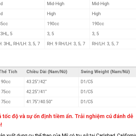
id
Mid-High
Mid-High
id
High
High
85cc
190cc
190cc
 3HL, 5
3, 5
3, 5
: 3HL, RH/LH: 3, 5, 7
RH: 9 RH/LH: 3, 5, 7
RH/LH: 3, 5, 7
Thể Tích
Chiều Dài (Nam/Nữ)
Swing Weight (Nam/Nữ)
190cc
43.25″/42″
D1/C5
175cc
42.25″/41″
D1/C5
175cc
41.75″/40.50″
D1/C5
á tốc độ và sự ổn định tiềm ẩn. Trải nghiệm cú đánh dễ
!
ản xuất dụng cụ thể thao của Mỹ có trụ sở tại Carlsbad, Californi