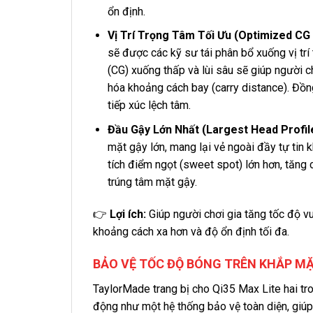
ổn định.
Vị Trí Trọng Tâm Tối Ưu (Optimized CG 
sẽ được các kỹ sư tái phân bổ xuống vị trí
(CG) xuống thấp và lùi sâu sẽ giúp người c
hóa khoảng cách bay (carry distance). Đồn
tiếp xúc lệch tâm.
Đầu Gậy Lớn Nhất (Largest Head Profil
mặt gậy lớn, mang lại vẻ ngoài đầy tự tin 
tích điểm ngọt (sweet spot) lớn hơn, tăng
trúng tâm mặt gậy.
👉
Lợi ích:
Giúp người chơi gia tăng tốc độ v
khoảng cách xa hơn và độ ổn định tối đa.
BẢO VỆ TỐC ĐỘ BÓNG TRÊN KHẮP MẶ
TaylorMade trang bị cho Qi35 Max Lite hai t
động như một hệ thống bảo vệ toàn diện, giúp 