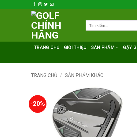
Bỏ
qua
nội
Tìm
dung
kiếm:
TRANG CHỦ
GIỚI THIỆU
SẢN PHẨM
GẬY G
TRANG CHỦ
/
SẢN PHẨM KHÁC
-20%