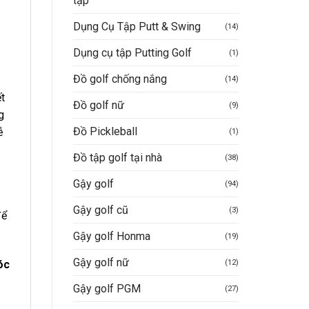
tập
Dụng Cụ Tập Putt & Swing
(14)
Dụng cụ tập Putting Golf
(1)
Đồ golf chống nắng
(14)
ết
Đồ golf nữ
(9)
g
Đồ Pickleball
ễ
(1)
Đồ tập golf tại nhà
(38)
Gậy golf
(94)
Gậy golf cũ
(3)
ể
Gậy golf Honma
(19)
Gậy golf nữ
(12)
óc
Gậy golf PGM
(27)