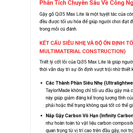
Phân Tích Chuyên Sâu Về Công Ng
Gậy gỗ Qi35 Max Lite là một tuyệt tác của côn
đều được tối ưu hóa để giúp người chơi đạt đ
trong mỗi cú đánh.
KẾT CẤU SIÊU NHẸ VÀ ĐỘ ỔN ĐỊNH T
MULTIMATERIAL CONSTRUCTION)
Triết lý cốt lõi của Qi35 Max Lite là giúp ng
thời vẫn duy trì sự ổn định vượt trội nhờ thiế
Các Thành Phần Siêu Nhẹ (Ultralightw
TaylorMade không chỉ tối ưu đầu gậy mà cò
này giúp giảm đáng kể trọng lượng tĩnh củ
phải hoặc thể trạng không quá tốt có thể g
Nắp Gậy Carbon Vô Hạn (Infinity Carbo
như hoàn toàn từ vật liệu carbon composite
quan trọng từ vị trí cao trên đầu gậy, nơi