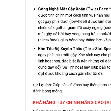
Công Nghệ Mặt Gậy Xoắn (Twist Face™
được tinh chỉnh một cách tinh vi. Phần mũi
gót gậy phía dưới (low-heel) được làm đó
nhiên của golfer: giảm độ xoáy ngang (side
mũi gậy sẽ bớt bay vòng sang trái (hook/d
(slice/fade), giúp bóng bay thẳng hơn về p
Khe Tốc Độ Xuyên Thấu (Thru-Slot Spe
ngay phía sau mặt gậy. Khe rãnh này cho 
linh hoạt hơn, đặc biệt là trên những cú đá
dùng gậy gỗ). Sự linh hoạt này giúp bảo 
đạt được khoảng cách gần như tối đa.
👉
Lợi ích:
Giúp các cú đánh bay thẳng hơn kh
đánh bóng mỏng.
KHẢ NĂNG TÙY CHỈNH NÂNG CAO (