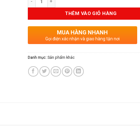
là:
tại
10.500.000VND.
là:
THÊM VÀO GIỎ HÀNG
8.4
MUA HÀNG NHANH
Gọi điện xác nhận và giao hàng tận nơi
Danh mục:
Sản phẩm khác