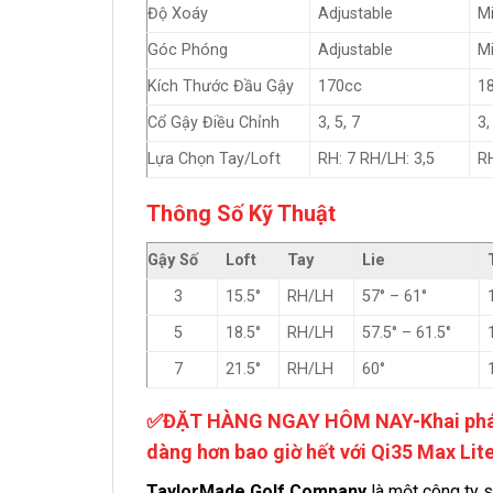
Độ Xoáy
Adjustable
M
Góc Phóng
Adjustable
M
Kích Thước Đầu Gậy
170cc
1
Cổ Gậy Điều Chỉnh
3, 5, 7
3,
Lựa Chọn Tay/Loft
RH: 7 RH/LH: 3,5
RH
Thông Số Kỹ Thuật
Gậy Số
Loft
Tay
Lie
3
15.5°
RH/LH
57° – 61°
5
18.5°
RH/LH
57.5° – 61.5°
7
21.5°
RH/LH
60°
✅
ĐẶT HÀNG NGAY HÔM NAY-
Khai ph
dàng hơn bao giờ hết với Qi35 Max Lite
TaylorMade Golf Company
là một công ty s