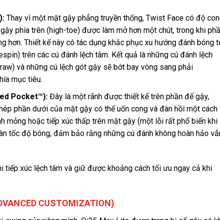
):
Thay vì một mặt gậy phẳng truyền thống, Twist Face có độ co
 gậy phía trên (high-toe) được làm mở hơn một chút, trong khi ph
ng hơn. Thiết kế này có tác dụng khắc phục xu hướng đánh bóng t
spin) trên các cú đánh lệch tâm. Kết quả là những cú đánh lệch
raw) và những cú lệch gót gậy sẽ bớt bay vòng sang phải
hía mục tiêu.
ed Pocket™):
Đây là một rãnh được thiết kế trên phần đế gậy,
phép phần dưới của mặt gậy có thể uốn cong và đàn hồi một cách
nh mỏng hoặc tiếp xúc thấp trên mặt gậy (một lỗi rất phổ biến khi
toàn tốc độ bóng, đảm bảo rằng những cú đánh không hoàn hảo vẫ
i tiếp xúc lệch tâm và giữ được khoảng cách tối ưu ngay cả khi
ADVANCED CUSTOMIZATION)