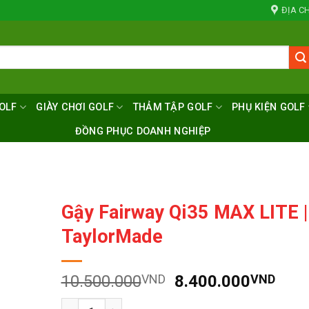
ĐỊA CH
OLF
GIÀY CHƠI GOLF
THẢM TẬP GOLF
PHỤ KIỆN GOLF
ĐỒNG PHỤC DOANH NGHIỆP
Gậy Fairway Qi35 MAX LITE |
TaylorMade
Giá
Giá
10.500.000
VND
8.400.000
VND
gốc
hiện
Số lượng