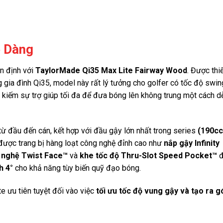
ễ Dàng
n định với
TaylorMade Qi35 Max Lite Fairway Wood
. Được thi
g gia đình Qi35, model này rất lý tưởng cho golfer có tốc độ swin
m kiếm sự trợ giúp tối đa để đưa bóng lên không trung một cách d
từ đầu đến cán, kết hợp với đầu gậy lớn nhất trong series
(190cc
được trang bị hàng loạt công nghệ đỉnh cao như
nắp gậy Infinity
 nghệ Twist Face™
và
khe tốc độ Thru-Slot Speed Pocket™
đ
h 4°
cho khả năng tùy biến quỹ đạo bóng.
e ưu tiên tuyệt đối vào việc
tối ưu tốc độ vung gậy và tạo ra g