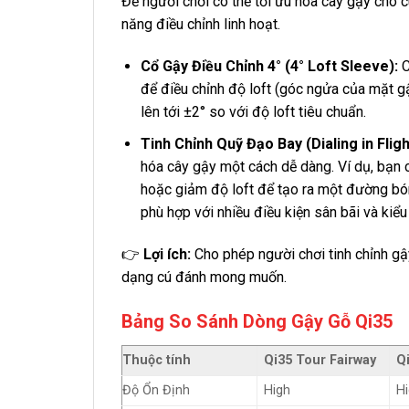
Để người chơi có thể tối ưu hóa cây gậy cho 
năng điều chỉnh linh hoạt.
Cổ Gậy Điều Chỉnh 4° (4° Loft Sleeve):
C
để điều chỉnh độ loft (góc ngửa của mặt 
lên tới ±2° so với độ loft tiêu chuẩn.
Tinh Chỉnh Quỹ Đạo Bay (Dialing in Fligh
hóa cây gậy một cách dễ dàng. Ví dụ, bạn c
hoặc giảm độ loft để tạo ra một đường bón
phù hợp với nhiều điều kiện sân bãi và kiể
👉
Lợi ích:
Cho phép người chơi tinh chỉnh g
dạng cú đánh mong muốn.
Bảng So Sánh Dòng Gậy Gỗ Qi35
Thuộc tính
Qi35 Tour Fairway
Q
Độ Ổn Định
High
H