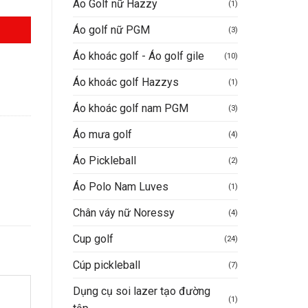
Áo Golf nữ Hazzy
(1)
Áo golf nữ PGM
(3)
00.000VND.
Áo khoác golf - Áo golf gile
(10)
Áo khoác golf Hazzys
(1)
Áo khoác golf nam PGM
(3)
Áo mưa golf
(4)
Áo Pickleball
(2)
Áo Polo Nam Luves
(1)
Chân váy nữ Noressy
(4)
Cup golf
(24)
Cúp pickleball
(7)
Dụng cụ soi lazer tạo đường
(1)