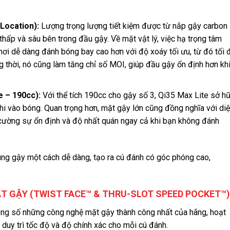
Location):
Lượng trọng lượng tiết kiệm được từ nắp gậy carbon
 thấp và sâu bên trong đầu gậy. Về mặt vật lý, việc hạ trọng tâm
hơi dễ dàng đánh bóng bay cao hơn với độ xoáy tối ưu, từ đó tối 
g thời, nó cũng làm tăng chỉ số MOI, giúp đầu gậy ổn định hơn kh
e – 190cc):
Với thể tích 190cc cho gậy số 3, Qi35 Max Lite sở h
khi vào bóng. Quan trọng hơn, mặt gậy lớn cũng đồng nghĩa với di
 cường sự ổn định và độ nhất quán ngay cả khi bạn không đánh
ung gậy một cách dễ dàng, tạo ra cú đánh có góc phóng cao,
T GẬY (TWIST FACE™ & THRU-SLOT SPEED POCKET™)
rong số những công nghệ mặt gậy thành công nhất của hãng, hoạt
duy trì tốc độ và độ chính xác cho mỗi cú đánh.