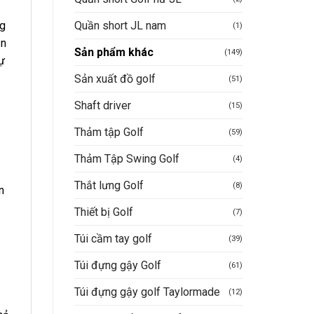
Quần short JL nam
ng
(1)
ần
Sản phẩm khác
(149)
ự
Sản xuất đồ golf
(51)
Shaft driver
(15)
Thảm tập Golf
(59)
Thảm Tập Swing Golf
(4)
Thắt lưng Golf
(8)
n
Thiết bị Golf
(7)
Túi cầm tay golf
(39)
Túi đựng gậy Golf
(61)
Túi đựng gậy golf Taylormade
(12)