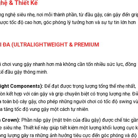
hệ & Thiết Kế
g nghệ siêu nhẹ, nơi mỗi thành phần, từ đầu gậy, cán gậy đến gri
ược tốc độ cao hơn, góc phóng lý tưởng hơn và sự tự tin lớn hơn
ỐI ĐA (ULTRALIGHTWEIGHT & PREMIUM
ười chơi vung gậy nhanh hơn mà không cần tốn nhiều sức lực, đồng
t kế đầu gậy thông minh.
eight Components):
Để đạt được trọng lượng tổng thể nhẹ nhất,
n kết hợp với cán gậy và grip chuyên biệt có trọng lượng nhẹ. Đi
a toàn bộ cây gậy, cho phép những người chơi có tốc độ swing v
ia tăng tốc độ vung gậy một cách tự nhiên.
n Crown):
Phần nắp gậy (mặt trên của đầu gậy) được chế tác gầ
 siêu nhẹ. Thiết kế này giúp tiết kiệm một lượng khối lượng cực 
 trọng lượng gây ra những ảnh hưởng tiêu cực đến góc phóng và độ