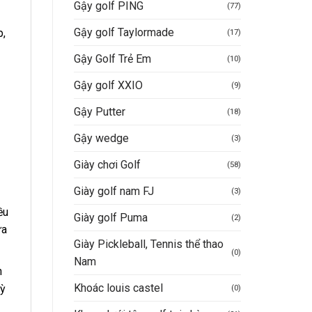
Gậy golf PING
(77)
Gậy golf Taylormade
p,
(17)
Gậy Golf Trẻ Em
(10)
Gậy golf XXIO
(9)
Gậy Putter
(18)
Gậy wedge
(3)
Giày chơi Golf
(58)
Giày golf nam FJ
(3)
ều
Giày golf Puma
(2)
ừa
Giày Pickleball, Tennis thể thao
(0)
Nam
n
Khoác louis castel
kỳ
(0)