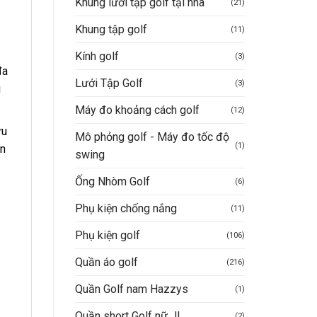
Khung lưới tập golf tại nhà
(21)
Khung tập golf
(11)
Kính golf
(3)
đa
Lưới Tập Golf
(3)
i
Máy đo khoảng cách golf
(12)
ữu
Mô phỏng golf - Máy đo tốc độ
(1)
ện
swing
Ống Nhòm Golf
(6)
Phụ kiện chống nắng
(11)
Phụ kiện golf
(106)
Quần áo golf
(216)
Quần Golf nam Hazzys
(1)
Quần short Golf nữ JL
(2)