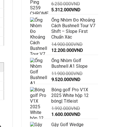
6.250.000
VND
đến
Giá
Giá
5.312.000
VND
30.000.000VND
gốc
hiện
Ống Nhòm Đo Khoảng
là:
tại
Cách Bushnell Tour V7
6.250.000VND.
là:
Shift – Slope First
5.312.000VND.
Chuẩn Xác
14.900.000
VND
Giá
Giá
12.200.000
VND
gốc
hiện
Ống Nhòm Golf
là:
tại
Bushnell A1 Slope
14.900.000VND.
là:
11.900.000
VND
12.200.000VND.
Giá
Giá
9.520.000
VND
gốc
hiện
Bóng golf Pro V1X
là:
tại
2025 White hộp 12
11.900.000VND.
là:
bóng| Titleist
9.520.000VND.
1.992.000
VND
Giá
Giá
1.600.000
VND
gốc
hiện
Gậy Golf Wedge
là:
tại
a,