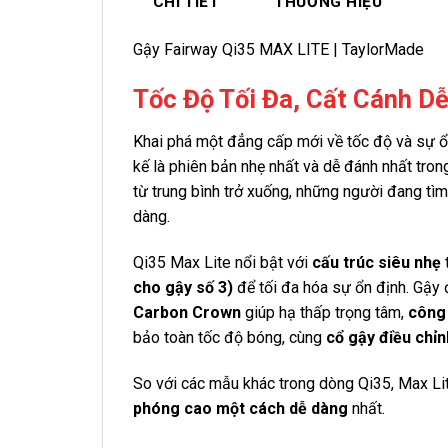
CHI TIẾT
THƯƠNG HIỆU
Gậy Fairway Qi35 MAX LITE | TaylorMade
Tốc Độ Tối Đa, Cất Cánh D
Khai phá một đẳng cấp mới về tốc độ và sự ổ
kế là phiên bản nhẹ nhất và dễ đánh nhất tron
từ trung bình trở xuống, những người đang tì
dàng.
Qi35 Max Lite nổi bật với
cấu trúc siêu nhẹ
cho gậy số 3)
để tối đa hóa sự ổn định. Gậy 
Carbon Crown
giúp hạ thấp trọng tâm,
công
bảo toàn tốc độ bóng, cùng
cổ gậy điều chỉn
So với các mẫu khác trong dòng Qi35, Max Lit
phóng cao một cách dễ dàng
nhất.