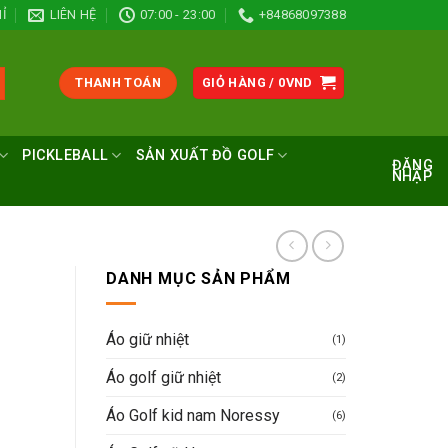
Ỉ
LIÊN HỆ
07:00 - 23:00
+84868097388
THANH TOÁN
GIỎ HÀNG /
0
VND
PICKLEBALL
SẢN XUẤT ĐỒ GOLF
ĐĂNG
NHẬP
DANH MỤC SẢN PHẨM
Áo giữ nhiệt
(1)
Áo golf giữ nhiệt
(2)
Áo Golf kid nam Noressy
(6)