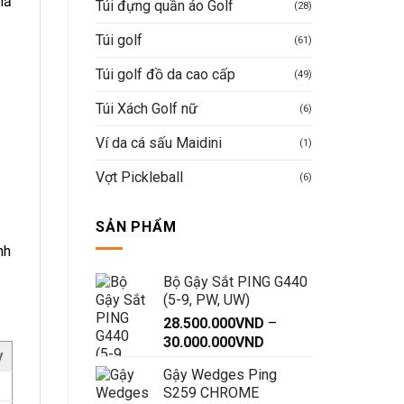
hả
Túi đựng quần áo Golf
(28)
Túi golf
(61)
Túi golf đồ da cao cấp
(49)
Túi Xách Golf nữ
(6)
Ví da cá sấu Maidini
(1)
Vợt Pickleball
(6)
SẢN PHẨM
nh
Bộ Gậy Sắt PING G440
(5-9, PW, UW)
28.500.000
VND
–
Khoảng
30.000.000
VND
y
giá:
Gậy Wedges Ping
từ
S259 CHROME
28.500.000VND