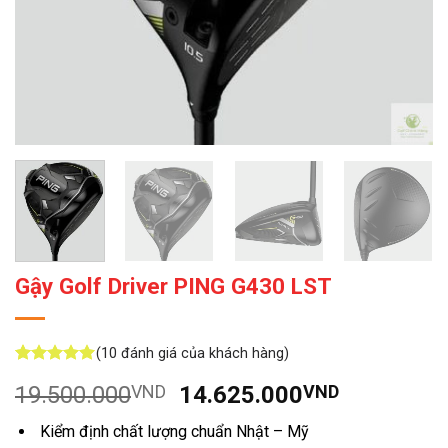
Gậy Golf Driver PING G430 LST
(
10
đánh giá của khách hàng)
5
10
trên 5
Giá
Giá
19.500.000
VND
14.625.000
VND
dựa trên
đánh giá
gốc
hiện
Kiểm định chất lượng chuẩn Nhật – Mỹ
là:
tại