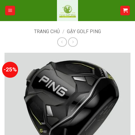
Bỏ
qua
nội
dung
TRANG CHỦ
/
GẬY GOLF PING
-25%