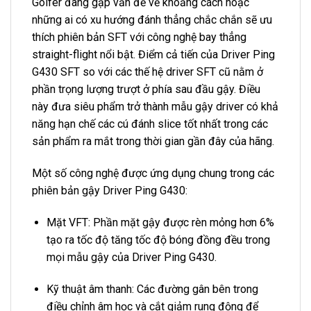
Golfer đang gặp vấn đề về khoảng cách hoặc
những ai có xu hướng đánh thẳng chắc chắn sẽ ưu
thích phiên bản SFT với công nghệ bay thẳng
straight-flight nổi bật. Điểm cả tiến của Driver Ping
G430 SFT so với các thế hệ driver SFT cũ nằm ở
phần trọng lượng trượt ở phía sau đầu gậy. Điều
này đưa siêu phẩm trở thành mẫu gậy driver có khả
năng hạn chế các cú đánh slice tốt nhất trong các
sản phẩm ra mắt trong thời gian gần đây của hãng.
Một số công nghệ được ứng dụng chung trong các
phiên bản gậy Driver Ping G430:
Mặt VFT: Phần mặt gậy được rèn mỏng hơn 6%
tạo ra tốc độ tăng tốc độ bóng đồng đều trong
mọi mẫu gậy của Driver Ping G430.
Kỹ thuật âm thanh: Các đường gân bên trong
điều chỉnh âm học và cắt giảm rung động để