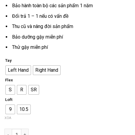
19.500.000VND.
là:
Bảo hành toàn bộ các sản phẩm 1 năm
14.625.0
Đổi trả 1 – 1 nếu có vấn đề
Thu cũ và nâng đời sản phẩm
Bảo dưỡng gậy miễn phí
Thử gậy miễn phí
Tay
Left Hand
Right Hand
Flex
S
R
SR
Loft
9
10.5
XÓA
Số lượng