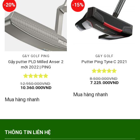
-20%
-15%
GẬY GOLF PING
GẬY GOLF
Gậy putter PLD Milled Anser 2
Putter Ping Tyne C 2021
mới 2022 | PING
Được xếp
8.500.000
VND
Giá
Giá
7.225.000
VND
hạng
5
5
Được xếp
12.950.000
VND
gốc
hiện
Giá
Giá
10.360.000
VND
sao
hạng
5
5
là:
tại
gốc
hiện
sao
Mua hàng nhanh
8.500.000VND.
là:
là:
tại
7.225.000
Mua hàng nhanh
12.950.000VND.
là:
10.360.000VND.
THÔNG TIN LIÊN HỆ