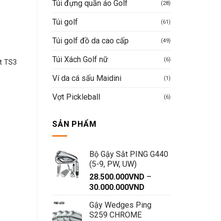
Túi đựng quần áo Golf
(28)
Túi golf
(61)
Túi golf đồ da cao cấp
(49)
GẬY GOLF
GẬY GOLF
Túi Xách Golf nữ
(6)
Gậy golf putter Titleist
Gậy golf Putter Titleis
st TS3
Phantom X6
Phantom 5.5
Ví da cá sấu Maidini
(1)
Giá
Vợt Pickleball
Được xếp
Được xếp
12.384.400
VND
12.384.400
VND
(6)
hiện
hạng
5
5
hạng
5
5
tại
sao
sao
là:
Mua hàng nhanh
Mua hàng nhanh
SẢN PHẨM
12.978.000VND.
Bộ Gậy Sắt PING G440
(5-9, PW, UW)
28.500.000
VND
–
Khoảng
30.000.000
VND
giá:
Gậy Wedges Ping
từ
S259 CHROME
28.500.000VND