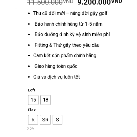
Giá
Giá
11.500.000
VND
9.200.000
VND
dựa trên
đánh giá
gốc
hiện
Thu cũ đổi mới – nâng đời gậy golf
là:
tại
11.500.000VND.
là:
Bảo hành chính hãng từ 1-5 năm
9.2
Bảo dưỡng định kỳ vệ sinh miễn phí
Fitting & Thử gậy theo yêu cầu
Cam kết sản phẩm chính hãng
Giao hàng toàn quốc
Giá và dịch vụ luôn tốt
Loft
15
18
Flex
R
SR
S
XÓA