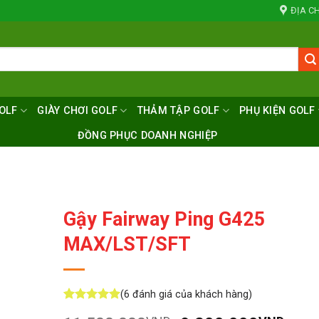
ĐỊA CH
OLF
GIÀY CHƠI GOLF
THẢM TẬP GOLF
PHỤ KIỆN GOLF
ĐỒNG PHỤC DOANH NGHIỆP
Gậy Fairway Ping G425
MAX/LST/SFT
(
6
đánh giá của khách hàng)
5
6
trên 5