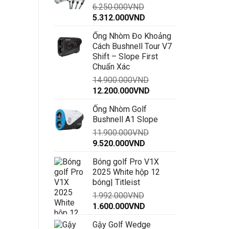
6.250.000
VND
đến
Giá
Giá
5.312.000
VND
30.000.000VND
gốc
hiện
Ống Nhòm Đo Khoảng
là:
tại
Cách Bushnell Tour V7
6.250.000VND.
là:
Shift – Slope First
5.312.000VND.
Chuẩn Xác
14.900.000
VND
Giá
Giá
12.200.000
VND
gốc
hiện
Ống Nhòm Golf
là:
tại
Bushnell A1 Slope
14.900.000VND.
là:
11.900.000
VND
12.200.000VND.
Giá
Giá
9.520.000
VND
gốc
hiện
Bóng golf Pro V1X
là:
tại
2025 White hộp 12
11.900.000VND.
là:
bóng| Titleist
9.520.000VND.
1.992.000
VND
Giá
Giá
1.600.000
VND
gốc
hiện
Gậy Golf Wedge
là:
tại