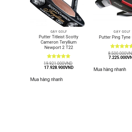
GẬY GOLF
GẬY GOLF
Putter Titleist Scotty
Putter Ping Tyne
Cameron Teryllium
Newport 2 T22
Được xếp
8.500.000
VN
Giá
7.225.000
V
hạng
5
5
gốc
sao
Được xếp
19.921.000
VND
là:
Giá
Giá
17.928.900
VND
hạng
4.82
Mua hàng nhanh
8.500.000VN
gốc
hiện
5 sao
là:
tại
Mua hàng nhanh
19.921.000VND.
là:
17.928.900VND.