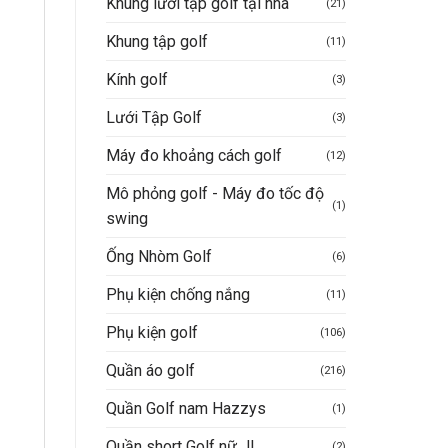
Khung lưới tập golf tại nhà
(21)
Khung tập golf
(11)
Kính golf
(3)
Lưới Tập Golf
(3)
Máy đo khoảng cách golf
(12)
Mô phỏng golf - Máy đo tốc độ
(1)
swing
Ống Nhòm Golf
(6)
Phụ kiện chống nắng
(11)
Phụ kiện golf
(106)
Quần áo golf
(216)
Quần Golf nam Hazzys
(1)
Quần short Golf nữ JL
(2)