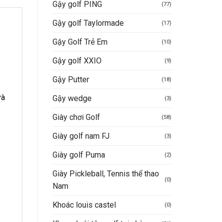
Gậy golf PING
(77)
Gậy golf Taylormade
(17)
Gậy Golf Trẻ Em
(10)
Gậy golf XXIO
(9)
Gậy Putter
(18)
và
Gậy wedge
(3)
Giày chơi Golf
(58)
Giày golf nam FJ
(3)
Giày golf Puma
(2)
Giày Pickleball, Tennis thể thao
(0)
Nam
Khoác louis castel
(0)