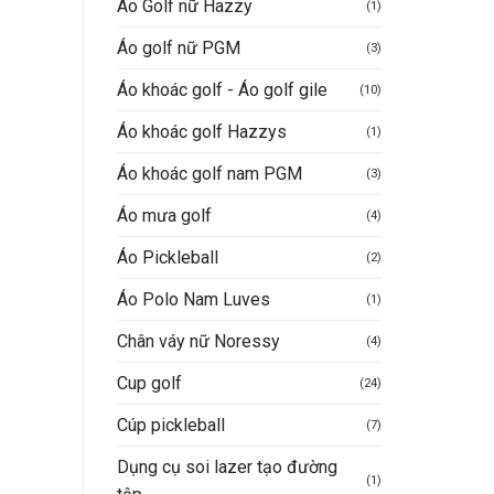
Áo Golf nữ Hazzy
(1)
Áo golf nữ PGM
(3)
Áo khoác golf - Áo golf gile
(10)
00.000VND.
Áo khoác golf Hazzys
(1)
Áo khoác golf nam PGM
(3)
Áo mưa golf
(4)
Áo Pickleball
(2)
Áo Polo Nam Luves
(1)
Chân váy nữ Noressy
(4)
Cup golf
(24)
Cúp pickleball
(7)
Dụng cụ soi lazer tạo đường
(1)