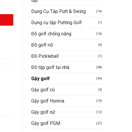
tập
Dụng Cụ Tập Putt & Swing
(14)
Dụng cụ tập Putting Golf
(1)
Đồ golf chống nắng
(14)
Đồ golf nữ
(9)
Đồ Pickleball
(1)
Đồ tập golf tại nhà
(38)
Gậy golf
(94)
Gậy golf cũ
(3)
Gậy golf Honma
(19)
Gậy golf nữ
(12)
Gậy golf PGM
(27)