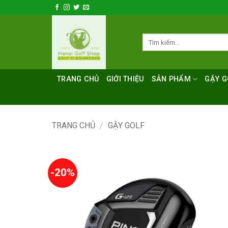
Bỏ
qua
nội
Tìm
dung
kiếm:
TRANG CHỦ
GIỚI THIỆU
SẢN PHẨM
GẬY G
TRANG CHỦ
/
GẬY GOLF
-20%