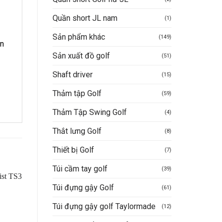
Quần short JL nam
(1)
Sản phẩm khác
(149)
ên
Sản xuất đồ golf
(51)
Shaft driver
(15)
Thảm tập Golf
(59)
Thảm Tập Swing Golf
(4)
Thắt lưng Golf
(8)
Thiết bị Golf
(7)
Túi cầm tay golf
(39)
Túi đựng gậy Golf
(61)
Túi đựng gậy golf Taylormade
(12)