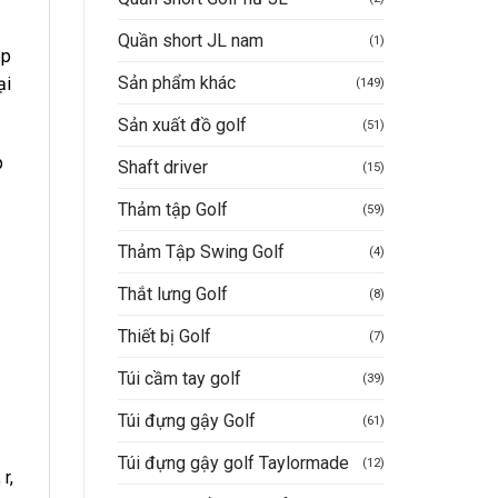
Quần short JL nam
(1)
ép
Sản phẩm khác
ại
(149)
Sản xuất đồ golf
(51)
p
Shaft driver
(15)
Thảm tập Golf
(59)
Thảm Tập Swing Golf
(4)
Thắt lưng Golf
(8)
Thiết bị Golf
(7)
Túi cầm tay golf
(39)
Túi đựng gậy Golf
(61)
Túi đựng gậy golf Taylormade
(12)
r,