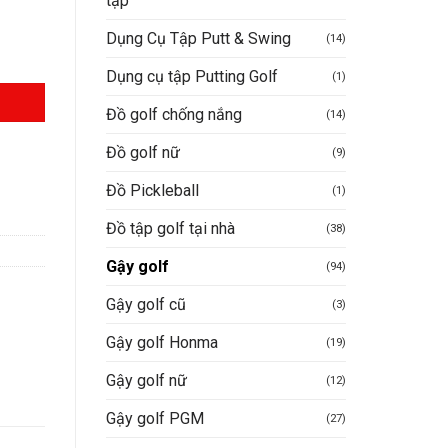
tập
Dụng Cụ Tập Putt & Swing
(14)
Dụng cụ tập Putting Golf
(1)
Đồ golf chống nắng
(14)
Đồ golf nữ
(9)
Đồ Pickleball
(1)
Đồ tập golf tại nhà
(38)
Gậy golf
(94)
Gậy golf cũ
(3)
Gậy golf Honma
(19)
Gậy golf nữ
(12)
Gậy golf PGM
(27)