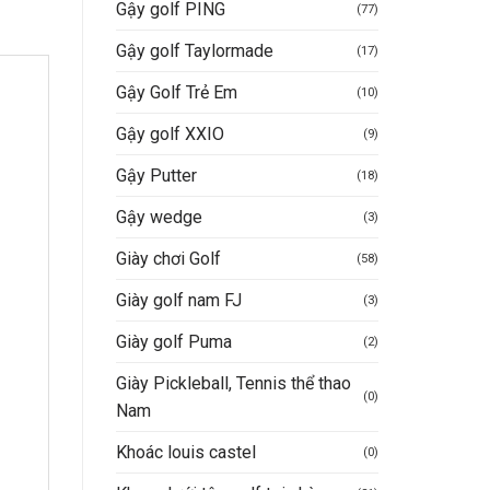
Gậy golf PING
(77)
Gậy golf Taylormade
(17)
Gậy Golf Trẻ Em
(10)
Gậy golf XXIO
(9)
Gậy Putter
(18)
Gậy wedge
(3)
Giày chơi Golf
(58)
Giày golf nam FJ
(3)
Giày golf Puma
(2)
Giày Pickleball, Tennis thể thao
(0)
Nam
Khoác louis castel
(0)