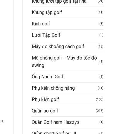
Khung lưới tập golf tại nhà
(21)
Khung tập golf
(11)
Kính golf
(3)
Lưới Tập Golf
(3)
Máy đo khoảng cách golf
(12)
Mô phỏng golf - Máy đo tốc độ
(1)
swing
Ống Nhòm Golf
(6)
Phụ kiện chống nắng
(11)
Phụ kiện golf
(106)
Quần áo golf
(216)
úp
Quần Golf nam Hazzys
(1)
Quần short Golf nữ JL
(2)