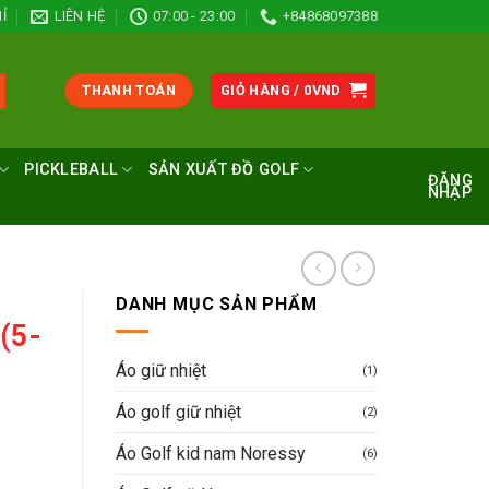
Ỉ
LIÊN HỆ
07:00 - 23:00
+84868097388
THANH TOÁN
GIỎ HÀNG /
0
VND
PICKLEBALL
SẢN XUẤT ĐỒ GOLF
ĐĂNG
NHẬP
DANH MỤC SẢN PHẨM
(5-
Áo giữ nhiệt
(1)
Áo golf giữ nhiệt
(2)
Áo Golf kid nam Noressy
(6)