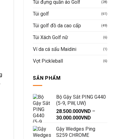
Túi đựng quần áo Golf
(28)
Túi golf
(61)
Túi golf đồ da cao cấp
(49)
Túi Xách Golf nữ
(6)
Ví da cá sấu Maidini
(1)
Vợt Pickleball
(6)
g
SẢN PHẨM
.
Bộ Gậy Sắt PING G440
(5-9, PW, UW)
28.500.000
VND
–
Khoảng
30.000.000
VND
giá:
Gậy Wedges Ping
từ
S259 CHROME
28.500.000VND