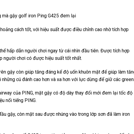
ng mà gậy golf iron Ping G425 đem lại
hoảng cách tốt, với hiệu suất được điều chỉnh cao nhờ tích hợp
thể hấp dẫn người chơi ngay từ cái nhìn đầu tiên. Được tích hợp
úp người chơi có được hiệu suất tốt nhất.
trên gậy còn giúp tăng đáng kể độ uốn khuôn mặt để giúp làm tăn
 những cú đánh cao hơn và xa hơn với lực dừng để giữ các green
airway của PING, mặt gậy có độ dày thay đổi mới đem lại tốc độ
ệu nổi tiếng PING.
đầu gậy, còn mặt sau được nhúng vào trong lớp sơn đã làm iron