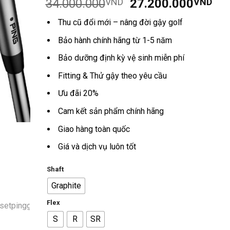
Giá
Giá
34.000.000
VND
27.200.000
VND
dựa trên
đánh giá
gốc
hiệ
Thu cũ đổi mới – nâng đời gậy golf
là:
tại
34.000.000VND.
là:
Bảo hành chính hãng từ 1-5 năm
27
Bảo dưỡng định kỳ vệ sinh miễn phí
Fitting & Thử gậy theo yêu cầu
Ưu đãi 20%
Cam kết sản phẩm chính hãng
Giao hàng toàn quốc
Giá và dịch vụ luôn tốt
Shaft
Graphite
Flex
S
R
SR