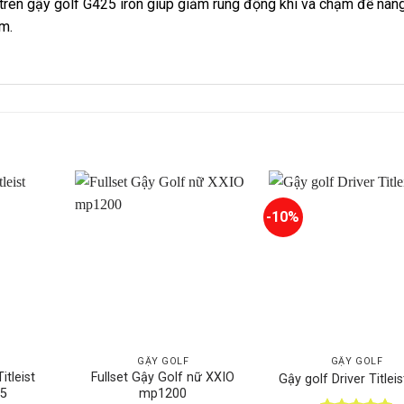
 trên gậy golf G425 iron giúp giảm rung động khi va chạm để nân
m.
-10%
GẬY GOLF
GẬY GOLF
itleist
Fullset Gậy Golf nữ XXIO
Gậy golf Driver Titlei
.5
mp1200