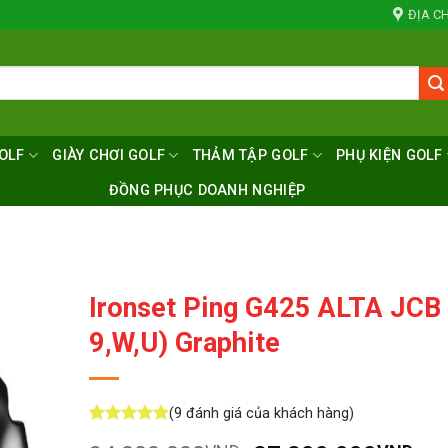
ĐỊA CH
OLF
GIÀY CHƠI GOLF
THẢM TẬP GOLF
PHỤ KIỆN GOLF
ĐỒNG PHỤC DOANH NGHIỆP
Ironset Ping G425 ALTA JCB 
9,W,U) Graphite
(
9
đánh giá của khách hàng)
5
9
trên 5