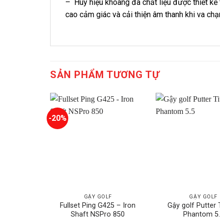
– Huy hiệu khoang đa chất liệu được thiết kế
cao cảm giác và cải thiện âm thanh khi va chạ
SẢN PHẨM TƯƠNG TỰ
-20%
GẬY GOLF
GẬY GOLF
Fullset Ping G425 – Iron
Gậy golf Putter T
Shaft NSPro 850
Phantom 5