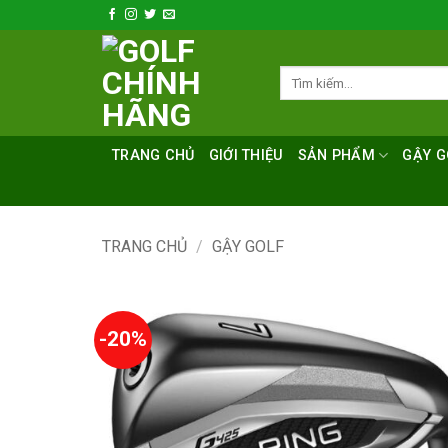
Bỏ
qua
nội
Tìm
dung
kiếm:
TRANG CHỦ
GIỚI THIỆU
SẢN PHẨM
GẬY G
TRANG CHỦ
/
GẬY GOLF
-20%