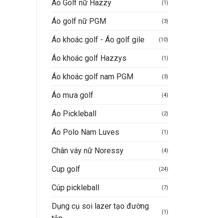
Áo Golf nữ Hazzy
(1)
n
Áo golf nữ PGM
(3)
Áo khoác golf - Áo golf gile
(10)
.200.000VND.
Áo khoác golf Hazzys
(1)
Áo khoác golf nam PGM
(3)
Áo mưa golf
(4)
Áo Pickleball
(2)
Áo Polo Nam Luves
(1)
Chân váy nữ Noressy
(4)
Cup golf
(24)
Cúp pickleball
(7)
Dụng cụ soi lazer tạo đường
(1)