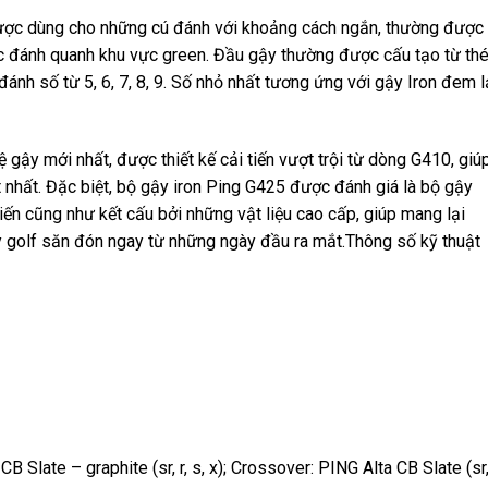
được dùng cho những cú đánh với khoảng cách ngắn, thường được
c đánh quanh khu vực green. Đầu gậy thường được cấu tạo từ th
ánh số từ 5, 6, 7, 8, 9. Số nhỏ nhất tương ứng với gậy Iron đem l
 gậy mới nhất, được thiết kế cải tiến vượt trội từ dòng G410, giú
 nhất. Đặc biệt, bộ gậy iron Ping G425 được đánh giá là bộ gậy
tiến cũng như kết cấu bởi những vật liệu cao cấp, giúp mang lại
y golf săn đón ngay từ những ngày đầu ra mắt.Thông số kỹ thuật
B Slate – graphite (sr, r, s, x); Crossover: PING Alta CB Slate (sr, 