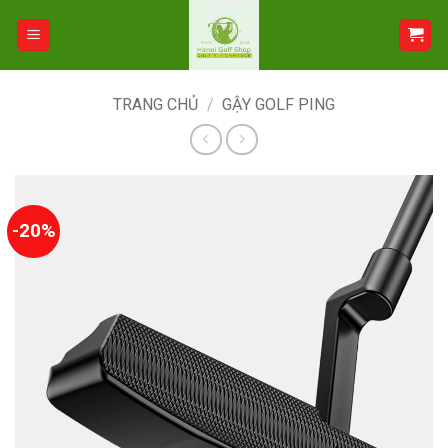
Bỏ
qua
nội
dung
TRANG CHỦ
/
GẬY GOLF PING
-20%