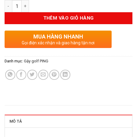
Số lượng
là:
tại
12.950.000VND.
là:
THÊM VÀO GIỎ HÀNG
10.360.0
MUA HÀNG NHANH
Gọi điện xác nhận và giao hàng tận nơi
Danh mục:
Gậy golf PING
MÔ TẢ