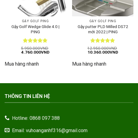
GẬY GOLF PING
GẬY GOLF PING
Gậy Golf Wedge Glide 4.0 |
Gậy putter PLD Milled DS72
PING
mới 2022 | PING
Được xếp
Được xếp
5.950.000
VND
12.950.000
VND
Giá
Giá
Giá
Giá
4.760.000
VND
10.360.000
VND
hạng
5
5
hạng
5
5
gốc
hiện
gốc
hiện
sao
sao
là:
tại
là:
tại
Mua hàng nhanh
Mua hàng nhanh
5.950.000VND.
là:
12.950.000VND.
là:
4.760.000VND.
10.360.00
THÔNG TIN LIÊN HỆ
Hotline: 0868 097 388
Email: vuhoanganhf316@gmail.com