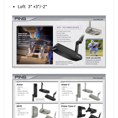
Loft: 3° +3°/-2°