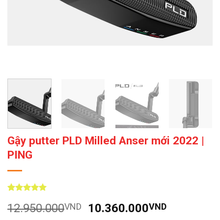
Gậy putter PLD Milled Anser mới 2022 |
PING
5
5
trên 5
Giá
Giá
12.950.000
VND
10.360.000
VND
dựa trên
đánh giá
gốc
hiện