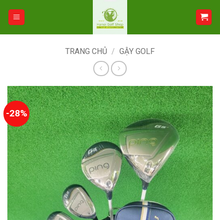
Bỏ
qua
nội
dung
TRANG CHỦ
/
GẬY GOLF
-28%