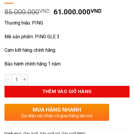
Giá
Giá
85.000.000
VND
61.000.000
VND
gốc
hiện
Thương hiệu: PING
là:
tại
85.000.000VND.
là:
Mã sản phẩm: PING GLE 3
61.000.0
Cam kết hàng chính hãng
Bảo hành chính hãng 1 năm
Số lượng
THÊM VÀO GIỎ HÀNG
MUA HÀNG NHANH
Gọi điện xác nhận và giao hàng tận nơi
Danh mục:
Gậy golf
,
Gậy golf nữ
,
Gậy golf PING