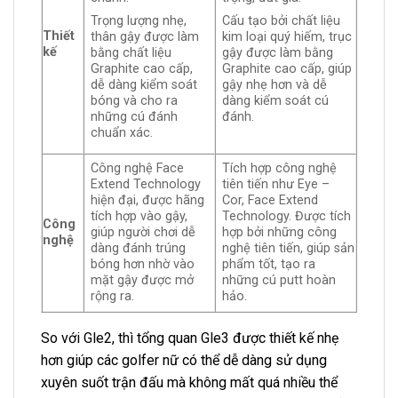
Trọng lượng nhẹ,
Cấu tạo bởi chất liệu
Thiết
thân gậy được làm
kim loại quý hiếm, trục
kế
bằng chất liệu
gậy được làm bằng
Graphite cao cấp,
Graphite cao cấp, giúp
dễ dàng kiểm soát
gậy nhẹ hơn và dễ
bóng và cho ra
dàng kiểm soát cú
những cú đánh
đánh.
chuẩn xác.
Công nghệ Face
Tích hợp công nghệ
Extend Technology
tiên tiến như Eye –
hiện đại, được hãng
Cor, Face Extend
tích hợp vào gậy,
Technology. Được tích
Công
giúp người chơi dễ
hợp bởi những công
nghệ
dàng đánh trúng
nghệ tiên tiến, giúp sản
bóng hơn nhờ vào
phẩm tốt, tạo ra
mặt gậy được mở
những cú putt hoàn
rộng ra.
hảo.
So với Gle2, thì tổng quan Gle3 được thiết kế nhẹ
hơn giúp các golfer nữ có thể dễ dàng sử dụng
xuyên suốt trận đấu mà không mất quá nhiều thể