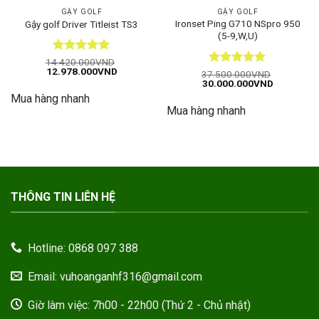
GẬY GOLF
GẬY GOLF
Ironset Ping G710 NSpro 950
Gậy golf Driver Titleist TS3
(5-9,W,U)
Được xếp
14.420.000
VND
Giá
Giá
12.978.000
VND
hạng
5
5
Được xếp
37.500.000
VND
gốc
hiện
Giá
Giá
30.000.000
VND
sao
hạng
5
5
là:
tại
gốc
hiện
sao
Mua hàng nhanh
14.420.000VND.
là:
là:
tại
12.978.000VND.
Mua hàng nhanh
37.500.000VND.
là:
30.000.00
THÔNG TIN LIÊN HỆ
Hotline: 0868 097 388
Email: vuhoanganhf316@gmail.com
Giờ làm việc: 7h00 - 22h00 (Thứ 2 - Chủ nhật)