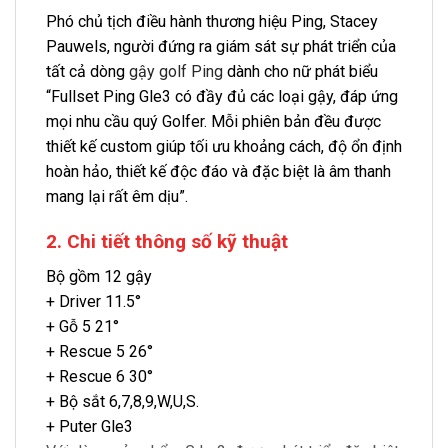
Phó chủ tịch điều hành thương hiệu Ping, Stacey
Pauwels, người đứng ra giám sát sự phát triển của
tất cả dòng
gậy golf Ping
dành cho nữ phát biểu
“Fullset Ping Gle3 có đầy đủ các loại gậy, đáp ứng
mọi nhu cầu quý Golfer. Mỗi phiên bản đều được
thiết kế custom giúp tối ưu khoảng cách, độ ổn định
hoàn hảo, thiết kế độc đáo và đặc biệt là âm thanh
mang lại rất êm dịu”.
2. Chi tiết thông số kỹ thuật
Bộ gồm 12 gậy
+ Driver 11.5°
+ Gỗ 5 21°
+ Rescue 5 26°
+ Rescue 6 30°
+ Bộ sắt 6,7,8,9,W,U,S.
+ Puter Gle3