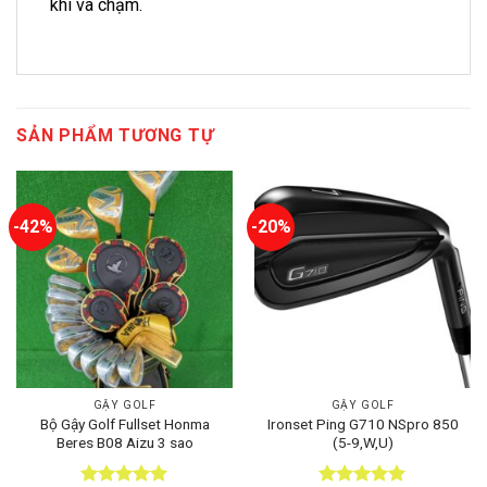
khi va chạm.
SẢN PHẨM TƯƠNG TỰ
-42%
-20%
GẬY GOLF
GẬY GOLF
Bộ Gậy Golf Fullset Honma
Ironset Ping G710 NSpro 850
Beres B08 Aizu 3 sao
(5-9,W,U)