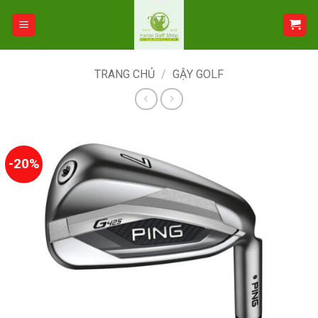
Bỏ
qua
nội
dung
TRANG CHỦ
/
GẬY GOLF
-20%