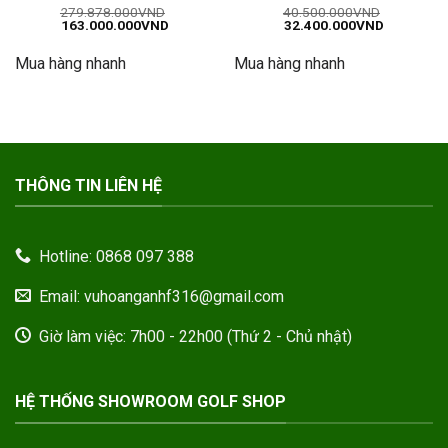
Được xếp
Được xếp
279.878.000
VND
40.500.000
VND
Giá
Giá
Giá
Giá
163.000.000
VND
32.400.000
VND
hạng
5
5
hạng
5
5
gốc
hiện
gốc
hiện
sao
sao
là:
tại
là:
tại
Mua hàng nhanh
Mua hàng nhanh
279.878.000VND.
là:
40.500.000VND.
là:
163.000.000VND.
32.400.00
THÔNG TIN LIÊN HỆ
Hotline: 0868 097 388
Email: vuhoanganhf316@gmail.com
Giờ làm việc: 7h00 - 22h00 (Thứ 2 - Chủ nhật)
HỆ THỐNG SHOWROOM GOLF SHOP