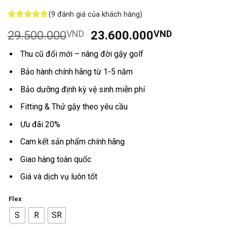
(
9
đánh giá của khách hàng)
5
9
trên 5
Giá
Giá
29.500.000
VND
23.600.000
VND
dựa trên
đánh giá
gốc
hiện
Thu cũ đổi mới – nâng đời gậy golf
là:
tại
29.500.000VND.
là:
Bảo hành chính hãng từ 1-5 năm
23.600.0
Bảo dưỡng định kỳ vệ sinh miễn phí
Fitting & Thử gậy theo yêu cầu
Ưu đãi 20%
Cam kết sản phẩm chính hãng
Giao hàng toàn quốc
Giá và dịch vụ luôn tốt
Flex
S
R
SR