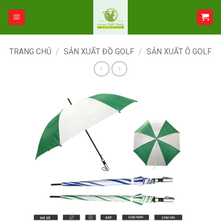
Bỏ
qua
nội
dung
TRANG CHỦ
/
SẢN XUẤT ĐỒ GOLF
/
SẢN XUẤT Ô GOLF