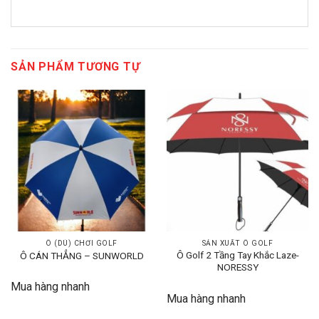
SẢN PHẨM TƯƠNG TỰ
Ô (DÙ) CHƠI GOLF
SẢN XUẤT Ô GOLF
Ô Golf 2 Tầng Tay Khắc Laze-
Ô CÁN THẲNG – SUNWORLD
NORESSY
Mua hàng nhanh
Mua hàng nhanh