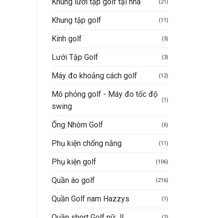
Khung lưới tập golf tại nhà
(21)
Khung tập golf
(11)
Kính golf
(3)
Lưới Tập Golf
(3)
Máy đo khoảng cách golf
(12)
Mô phỏng golf - Máy đo tốc độ
(1)
swing
Ống Nhòm Golf
(6)
Phụ kiện chống nắng
(11)
Phụ kiện golf
(106)
Quần áo golf
(216)
Quần Golf nam Hazzys
(1)
Quần short Golf nữ JL
(2)