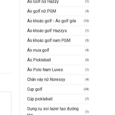
Áo Golf nữ Hazzy
(1)
Áo golf nữ PGM
(3)
Áo khoác golf - Áo golf gile
(10)
Áo khoác golf Hazzys
(1)
Áo khoác golf nam PGM
(3)
Áo mưa golf
(4)
Áo Pickleball
(2)
Áo Polo Nam Luves
(1)
Chân váy nữ Noressy
(4)
Cup golf
(24)
Cúp pickleball
(7)
Dụng cụ soi lazer tạo đường
(1)