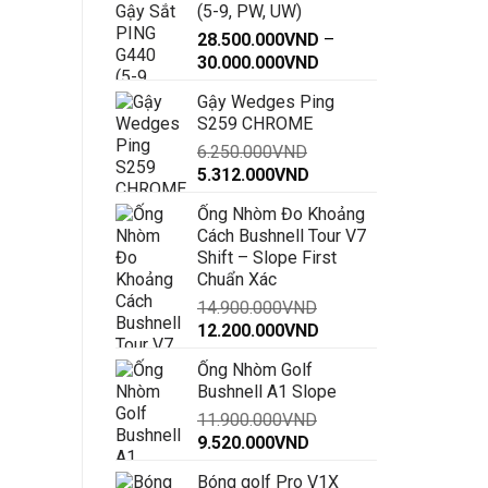
(5-9, PW, UW)
28.500.000
VND
–
Khoảng
30.000.000
VND
giá:
Gậy Wedges Ping
từ
S259 CHROME
28.500.000VND
6.250.000
VND
đến
Giá
Giá
5.312.000
VND
30.000.000VND
gốc
hiện
Ống Nhòm Đo Khoảng
là:
tại
Cách Bushnell Tour V7
6.250.000VND.
là:
Shift – Slope First
5.312.000VND.
Chuẩn Xác
14.900.000
VND
Giá
Giá
12.200.000
VND
gốc
hiện
Ống Nhòm Golf
là:
tại
Bushnell A1 Slope
14.900.000VND.
là:
11.900.000
VND
12.200.000VND.
Giá
Giá
9.520.000
VND
gốc
hiện
Bóng golf Pro V1X
là:
tại