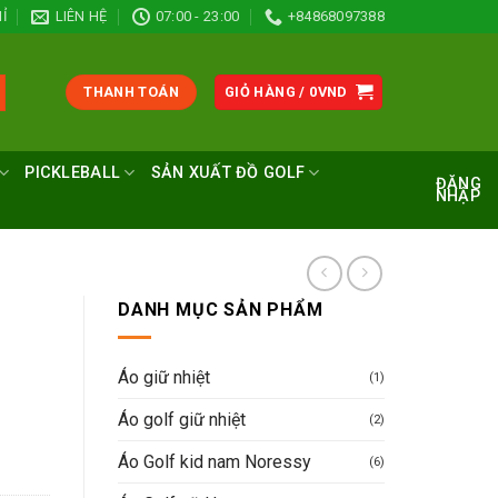
Ỉ
LIÊN HỆ
07:00 - 23:00
+84868097388
THANH TOÁN
GIỎ HÀNG /
0
VND
PICKLEBALL
SẢN XUẤT ĐỒ GOLF
ĐĂNG
NHẬP
DANH MỤC SẢN PHẨM
Áo giữ nhiệt
(1)
Áo golf giữ nhiệt
(2)
Áo Golf kid nam Noressy
(6)