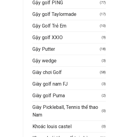
350.000VND.
Gậy golf PING
(77)
Gậy golf Taylormade
(17)
Gậy Golf Trẻ Em
(10)
Gậy golf XXIO
(9)
Gậy Putter
(18)
Gậy wedge
(3)
Giày chơi Golf
(58)
Giày golf nam FJ
(3)
Giày golf Puma
(2)
Giày Pickleball, Tennis thể thao
(0)
Nam
Khoác louis castel
(0)