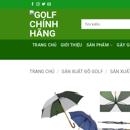
Bỏ
qua
nội
Tìm
dung
kiếm:
TRANG CHỦ
GIỚI THIỆU
SẢN PHẨM
GẬY G
TRANG CHỦ
/
SẢN XUẤT ĐỒ GOLF
/
SẢN XUẤ