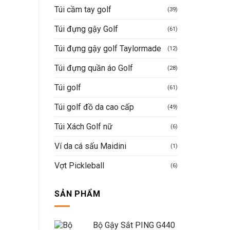
Túi cầm tay golf
(39)
Túi đựng gậy Golf
(61)
Túi đựng gậy golf Taylormade
(12)
Túi đựng quần áo Golf
(28)
Túi golf
(61)
Túi golf đồ da cao cấp
(49)
Túi Xách Golf nữ
(6)
Ví da cá sấu Maidini
(1)
Vợt Pickleball
(6)
SẢN PHẨM
Bộ Gậy Sắt PING G440