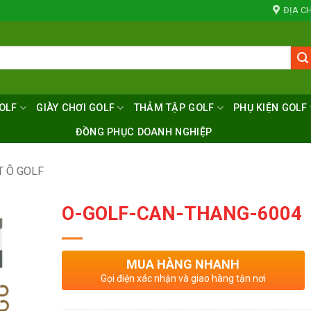
ĐỊA CH
OLF
GIÀY CHƠI GOLF
THẢM TẬP GOLF
PHỤ KIỆN GOLF
ĐỒNG PHỤC DOANH NGHIỆP
T Ô GOLF
O-GOLF-CAN-THANG-6004
MUA HÀNG NHANH
Gọi điện xác nhận và giao hàng tận nơi