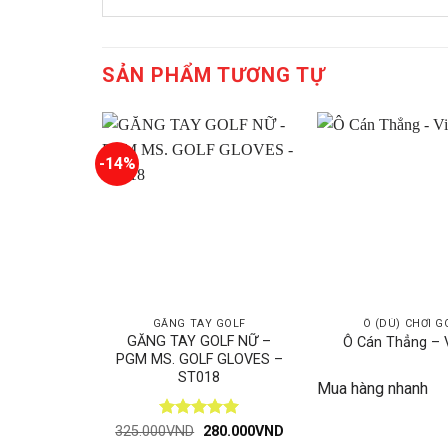
SẢN PHẨM TƯƠNG TỰ
-14%
GĂNG TAY GOLF
Ô (DÙ) CHƠI G
GĂNG TAY GOLF NỮ –
Ô Cán Thẳng – V
PGM MS. GOLF GLOVES –
ST018
Mua hàng nhanh
Được xếp
Giá
Giá
325.000
VND
280.000
VND
gốc
hiện
hạng
5
5