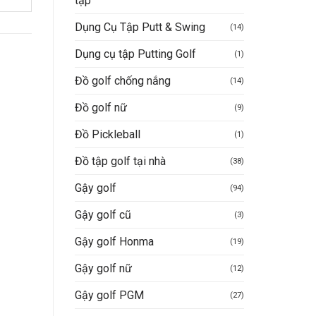
tập
Dụng Cụ Tập Putt & Swing
(14)
Dụng cụ tập Putting Golf
(1)
Đồ golf chống nắng
(14)
Đồ golf nữ
(9)
-22%
-28%
Đồ Pickleball
(1)
Đồ tập golf tại nhà
(38)
Gậy golf
(94)
Gậy golf cũ
(3)
ĐỒ GOLF CHỐNG NẮNG
BÓNG GOLF
Gậy golf Honma
Mũ Golf chống nắng
Bóng golf nổi PGM Q0
(19)
Gậy golf nữ
(12)
Được xếp
Giá
Giá
Được xếp
Giá
450.000
VND
350.000
VND
25.000
VND
18.000
VN
gốc
hiện
gốc
hạng
5
5
hạng
5
5
Gậy golf PGM
(27)
là:
tại
là:
sao
sao
Mua hàng nhanh
Mua hàng nhanh
450.000VND.
là:
25.000VND