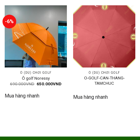
-6%
Ô (DÙ) CHƠI GOLF
Ô (DÙ) CHƠI GOLF
O-GOLF-CAN-THANG-
Ô golf Noressy
TAMCHUC
Giá
Giá
690.000
VND
650.000
VND
gốc
hiện
là:
tại
Mua hàng nhanh
690.000VND.
là:
Mua hàng nhanh
650.000VND.