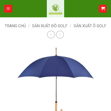
Bỏ
qua
nội
dung
TRANG CHỦ
/
SẢN XUẤT ĐỒ GOLF
/
SẢN XUẤT Ô GOLF