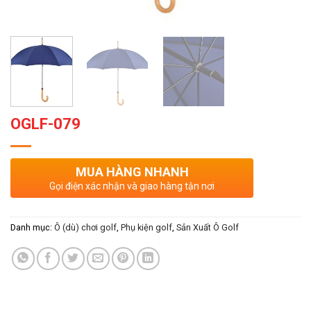
OGLF-079
MUA HÀNG NHANH
Gọi điện xác nhận và giao hàng tận nơi
Danh mục:
Ô (dù) chơi golf
,
Phụ kiện golf
,
Sản Xuất Ô Golf