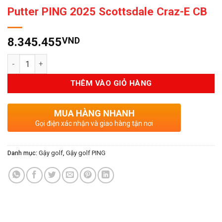
Putter PING 2025 Scottsdale Craz-E CB
8.345.455
VND
Số lượng
THÊM VÀO GIỎ HÀNG
MUA HÀNG NHANH
Gọi điện xác nhận và giao hàng tận nơi
Danh mục:
Gậy golf
,
Gậy golf PING