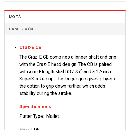
MÔ TẢ
ĐÁNH GIÁ (0)
Craz-E CB
The Craz-E CB combines a longer shaft and grip
with the Craz-E head design. The CB is paired
with a mid-length shaft (37.75″) and a 17-inch
SuperStroke grip. The longer grip gives players
the option to grip down farther, which adds
stability during the stroke.
Specifications
Putter Type: Mallet
Hosel: DB