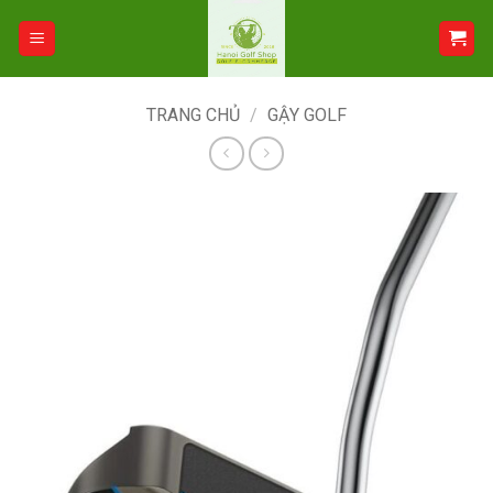
Bỏ
qua
nội
dung
TRANG CHỦ
/
GẬY GOLF